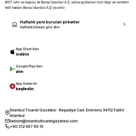
BIST isim ve logosu ile Borsa İstanbul A.Ş. adına açıklanan tüm bilgi ve verilerin
telif hakları Borsa İstanbul A.Ş.’ye aittir.
Haftalık yeni kurulan şirketler
Haftalık listeye göz atın
App Store'dan
indirin
Google Play'den
alın
App Galeri ile
keşfedin
İstanbul Ticaret Gazetesi · Reşadiye Cad. Eminönü 34112 Fatih/
İstanbul
iletisim@istanbulticaretgazetesi.com
+90 212 467 65 15