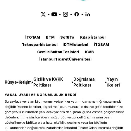
•
•
•
•
İTOTAM
BTM
SoftITo
Kitap İstanbul
Teknopark İstanbul
İDTM İstanbul
İTOSAM
Cemile Sultan Tesisleri
ICVB
İstanbul Ticaret Üniversitesi
Gizlilik ve KVKK
Doğrulama
Yayın
Künye
•
İletişim
•
•
•
Politikası
Politikası
İlkeleri
YASAL UYARI VE SORUMLULUK REDDİ
Bu sayfada yer alan bilgi, yorum ve içerikler yatırım danışmanlığı kapsamında
değildir. Yatırım kararları, kişisel mali durumunuz ile risk ve getiri tercihlerinize
göre yetkili kurumlarla yapılacak yatırım danışmanlığı sözleşmesi çerçevesinde
değerlendirilmelidir. İçeriklerin doğruluğu ve güncelliği için azami özen
gösterilmekle birlikte, olası hata, eksiklik, gecikme veya bu bilgilerin
kullanımından doğabilecek zararlardan İstanbul Ticaret Odası sorumlu değildir.