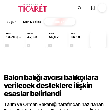
Bugün
Son Dakika
Finans
EKSTRA
BIST
USD
EUR
GBP
13.703,13
47,59
55,07
64,19
PİYASA
VERİLERİ
+0,11%
+0,06%
+0,11%
+0,14%
Gündem
Balon balığı avcısı balıkçılara
verilecek desteklere ilişkin
esaslar belirlendi
Tarım ve Orman Bakanlığı tarafından hazırlanan