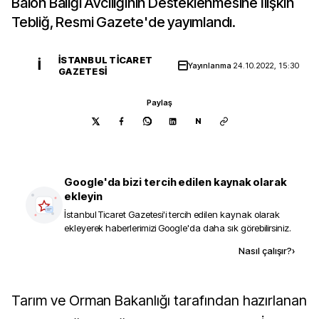
Balon Balığı Avcılığının Desteklenmesine İlişkin
Tebliğ, Resmi Gazete'de yayımlandı.
İSTANBUL TICARET
İ
Yayınlanma
24.10.2022, 15:30
GAZETESI
Paylaş
N
Google'da bizi tercih edilen kaynak olarak
ekleyin
İstanbul Ticaret Gazetesi
'i tercih edilen kaynak olarak
ekleyerek haberlerimizi Google'da daha sık görebilirsiniz.
Kaynak ekle
Nasıl çalışır?
›
Tarım ve Orman Bakanlığı tarafından hazırlanan