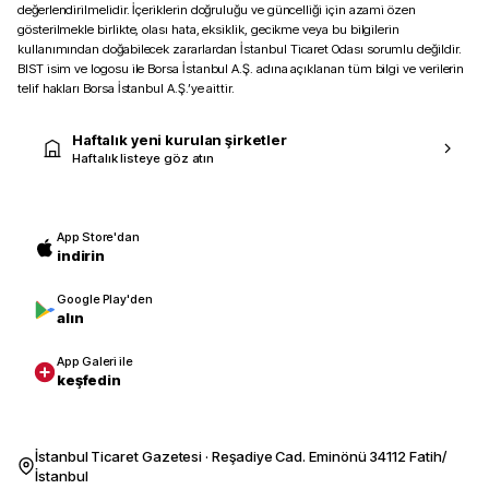
değerlendirilmelidir. İçeriklerin doğruluğu ve güncelliği için azami özen
gösterilmekle birlikte, olası hata, eksiklik, gecikme veya bu bilgilerin
kullanımından doğabilecek zararlardan İstanbul Ticaret Odası sorumlu değildir.
BIST isim ve logosu ile Borsa İstanbul A.Ş. adına açıklanan tüm bilgi ve verilerin
telif hakları Borsa İstanbul A.Ş.’ye aittir.
Haftalık yeni kurulan şirketler
Haftalık listeye göz atın
App Store'dan
indirin
Google Play'den
alın
App Galeri ile
keşfedin
İstanbul Ticaret Gazetesi · Reşadiye Cad. Eminönü 34112 Fatih/
İstanbul