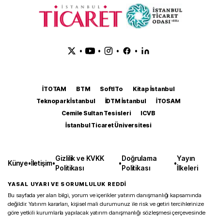
•
•
•
•
İTOTAM
BTM
SoftITo
Kitap İstanbul
Teknopark İstanbul
İDTM İstanbul
İTOSAM
Cemile Sultan Tesisleri
ICVB
İstanbul Ticaret Üniversitesi
Gizlilik ve KVKK
Doğrulama
Yayın
Künye
•
İletişim
•
•
•
Politikası
Politikası
İlkeleri
YASAL UYARI VE SORUMLULUK REDDİ
Bu sayfada yer alan bilgi, yorum ve içerikler yatırım danışmanlığı kapsamında
değildir. Yatırım kararları, kişisel mali durumunuz ile risk ve getiri tercihlerinize
göre yetkili kurumlarla yapılacak yatırım danışmanlığı sözleşmesi çerçevesinde