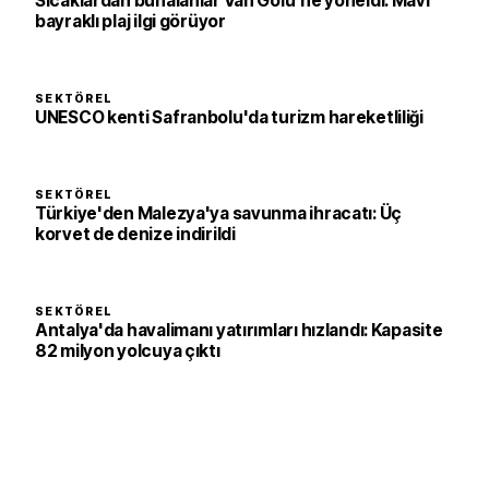
Sıcaklardan bunalanlar Van Gölü'ne yöneldi: Mavi
bayraklı plaj ilgi görüyor
SEKTÖREL
UNESCO kenti Safranbolu'da turizm hareketliliği
SEKTÖREL
Türkiye'den Malezya'ya savunma ihracatı: Üç
korvet de denize indirildi
SEKTÖREL
Antalya'da havalimanı yatırımları hızlandı: Kapasite
82 milyon yolcuya çıktı