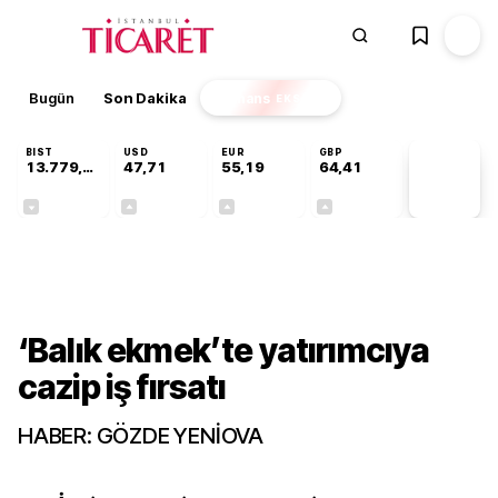
Bugün
Son Dakika
Finans
EKSTRA
BIST
USD
EUR
GBP
13.779,39
47,71
55,19
64,41
PİYASA
VERİLERİ
-0,14%
+0,18%
+0,32%
+0,38%
Sektörel
‘Balık ekmek’te yatırımcıya
cazip iş fırsatı
HABER: GÖZDE YENİOVA