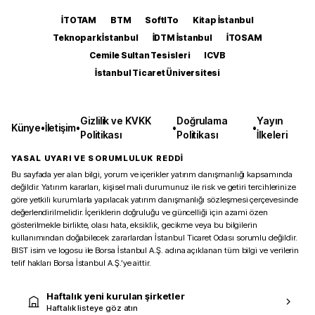
İTOTAM
BTM
SoftITo
Kitap İstanbul
Teknopark İstanbul
İDTM İstanbul
İTOSAM
Cemile Sultan Tesisleri
ICVB
İstanbul Ticaret Üniversitesi
Gizlilik ve KVKK
Doğrulama
Yayın
Künye
•
İletişim
•
•
•
Politikası
Politikası
İlkeleri
YASAL UYARI VE SORUMLULUK REDDİ
Bu sayfada yer alan bilgi, yorum ve içerikler yatırım danışmanlığı kapsamında
değildir. Yatırım kararları, kişisel mali durumunuz ile risk ve getiri tercihlerinize
göre yetkili kurumlarla yapılacak yatırım danışmanlığı sözleşmesi çerçevesinde
değerlendirilmelidir. İçeriklerin doğruluğu ve güncelliği için azami özen
gösterilmekle birlikte, olası hata, eksiklik, gecikme veya bu bilgilerin
kullanımından doğabilecek zararlardan İstanbul Ticaret Odası sorumlu değildir.
BIST isim ve logosu ile Borsa İstanbul A.Ş. adına açıklanan tüm bilgi ve verilerin
telif hakları Borsa İstanbul A.Ş.’ye aittir.
Haftalık yeni kurulan şirketler
Haftalık listeye göz atın