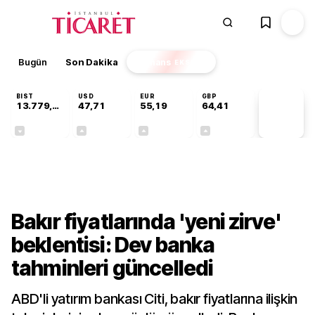
Bugün
Son Dakika
Finans
EKSTRA
BIST
USD
EUR
GBP
13.779,39
47,71
55,19
64,41
PİYASA
VERİLERİ
-0,14%
+0,18%
+0,32%
+0,38%
Finans
Bakır fiyatlarında 'yeni zirve'
beklentisi: Dev banka
tahminleri güncelledi
ABD'li yatırım bankası Citi, bakır fiyatlarına ilişkin