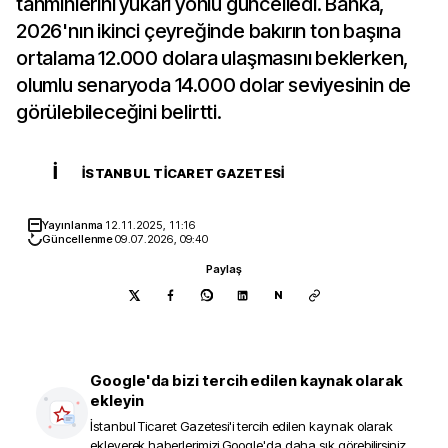
tahminlerini yukarı yönlü güncelledi. Banka,
2026'nın ikinci çeyreğinde bakırın ton başına
ortalama 12.000 dolara ulaşmasını beklerken,
olumlu senaryoda 14.000 dolar seviyesinin de
görülebileceğini belirtti.
İ
İSTANBUL TICARET GAZETESI
Yayınlanma
12.11.2025, 11:16
Güncellenme
09.07.2026, 09:40
Paylaş
N
Google'da bizi tercih edilen kaynak olarak
ekleyin
İstanbul Ticaret Gazetesi
'i tercih edilen kaynak olarak
ekleyerek haberlerimizi Google'da daha sık görebilirsiniz.