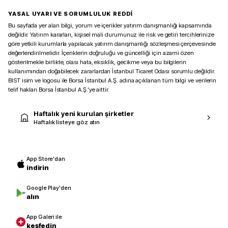
YASAL UYARI VE SORUMLULUK REDDİ
Bu sayfada yer alan bilgi, yorum ve içerikler yatırım danışmanlığı kapsamında
değildir. Yatırım kararları, kişisel mali durumunuz ile risk ve getiri tercihlerinize
göre yetkili kurumlarla yapılacak yatırım danışmanlığı sözleşmesi çerçevesinde
değerlendirilmelidir. İçeriklerin doğruluğu ve güncelliği için azami özen
gösterilmekle birlikte, olası hata, eksiklik, gecikme veya bu bilgilerin
kullanımından doğabilecek zararlardan İstanbul Ticaret Odası sorumlu değildir.
BIST isim ve logosu ile Borsa İstanbul A.Ş. adına açıklanan tüm bilgi ve verilerin
telif hakları Borsa İstanbul A.Ş.’ye aittir.
Haftalık yeni kurulan şirketler
Haftalık listeye göz atın
App Store'dan
indirin
Google Play'den
alın
App Galeri ile
keşfedin