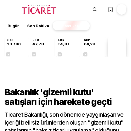
Bugün
Son Dakika
Finans
EKSTRA
BIST
USD
EUR
GBP
13.798,82
47,70
55,01
64,23
PİYASA
VERİLERİ
+0,70%
+0,16%
+0,00%
+0,09%
Gündem
Bakanlık 'gizemli kutu'
satışları için harekete geçti
Ticaret Bakanlığı, son dönemde yaygınlaşan ve
içeriği belirsiz ürünlerden oluşan "gizemli kutu"
satışlarının "haksız ticari uygulama" olduğunu