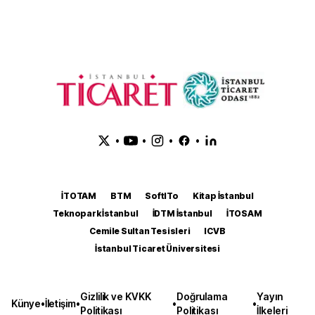
•
•
•
•
İTOTAM
BTM
SoftITo
Kitap İstanbul
Teknopark İstanbul
İDTM İstanbul
İTOSAM
Cemile Sultan Tesisleri
ICVB
İstanbul Ticaret Üniversitesi
Gizlilik ve KVKK
Doğrulama
Yayın
Künye
•
İletişim
•
•
•
Politikası
Politikası
İlkeleri