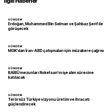
İlgili Haberler
GÜNDEM
Erdoğan, Muhammed Bin Selman ve Şahbaz Şerif ile
görüşecek
GÜNDEM
MGK’dan İran-ABD çatışmaları için müzakere çağrısı
GÜNDEM
BAİBÜ mezunları Roketsan’ın işe alım sürecine
katılacak
GÜNDEM
Terörsüz Türkiye vizyonu üretim ve ihracatı
güçlendirecek