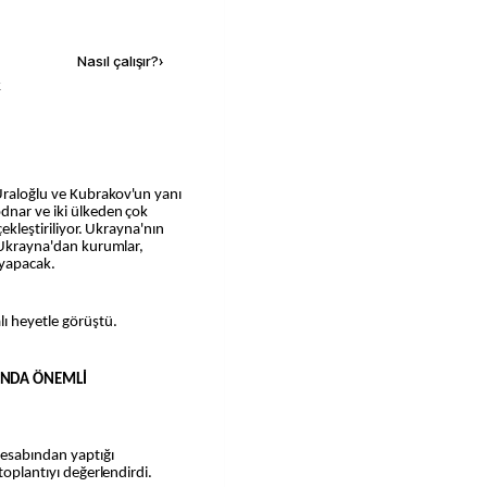
Kaynak ekle
Nasıl çalışır?
›
k
Uraloğlu ve Kubrakov'un yanı
dnar ve iki ülkeden çok
çekleştiriliyor. Ukrayna'nın
e Ukrayna'dan kurumlar,
r yapacak.
ı heyetle görüştü.
SUNDA ÖNEMLİ
hesabından yaptığı
toplantıyı değerlendirdi.