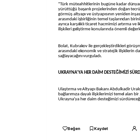
"Türk müteahhitlerinin bugüne kadar dünyanı
yürüttüğü başarılı projelerinden doğan tecr
görmüş altyapı ve üstyapısının yeniden inşas
arasındaki işbirliğinin temel taşlarından birin
ayrıca karşılıklı ticaret hacmimizi artırma ve
ilişkileri geliştirme konularında önemli değ
Bolat, Kubrakov ile gerçekleştirdikleri görü
arasındaki ekonomik ve stratejik ilişkilerin 
sağlayacağını vurguladı.
UKRAYNA'YA HER DAİM DESTEĞİMİZİ SÜR
Ulaştırma ve Altyapı Bakanı Abdulkadir Uralo
bağlarımıza dayalı ilişkilerimizi temel alan bi
Ukrayna'ya her daim desteğimizi sürdüreceğiz
Beğen
Kaydet