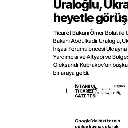
Uraloğlu, Ukr
heyetle görüş
Ticaret Bakanı Ömer Bolat ile 
Bakanı Abdulkadir Uraloğlu, U
İnşası Forumu öncesi Ukrayn
Yardımcısı ve Altyapı ve Bölge
Oleksandr Kubrakov'un başkan
bir araya geldi.
İSTANBUL
Paylaş
Yayınlanma
İ
TICARET
31.01.2024, 16:28
GAZETESI
Google'da bizi tercih
edilen kaynak olarak