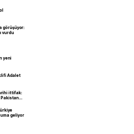
ol
’la görüşüyor:
ı vurdu
n yeni
lifi Adalet
hi ittifak:
e Pakistan
dı
Türkiye
onuma geliyor