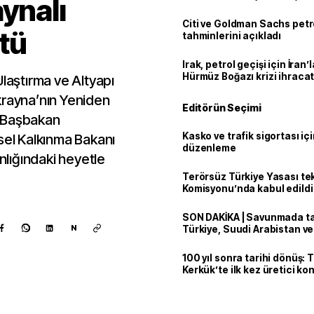
aynalı
Citi ve Goldman Sachs petr
tü
tahminlerini açıkladı
Irak, petrol geçişi için İran
Hürmüz Boğazı krizi ihracat
Ulaştırma ve Altyapı
krayna’nın Yeniden
Editörün Seçimi
a Başbakan
Kasko ve trafik sigortası içi
sel Kalkınma Bakanı
düzenleme
lığındaki heyetle
Terörsüz Türkiye Yasası tek
Komisyonu’nda kabul edildi
SON DAKİKA | Savunmada tari
N
Türkiye, Suudi Arabistan v
'Mekke Anlaşması'nı imzala
100 yıl sonra tarihi dönüş: 
Kerkük’te ilk kez üretici k