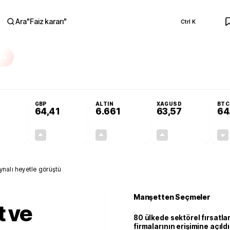
Ara
"
Faiz kararı
"
Ctrl K
RA
olojilerine yeni destek programı
Terörsüz Türkiye Yasası teklifi Adalet K
GBP
ALTIN
XAGUSD
BTC
64,41
6.661
63,57
64
+0,32%
+0,38%
+2,59%
+3,37%
0,18
0,24
167,96
2,07
ynalı heyetle görüştü
Manşetten Seçmeler
t ve
80 ülkede sektörel fırsatla
firmalarının erişimine açıldı