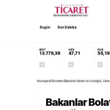
Ekonomiden haberiniz var!
Bugün
Son Dakika
Finans
EKST
SON DAKİKA
KOSGEB’den temiz enerji ve iklim tekn
BIST
USD
EUR
13.779,39
47,71
55,19
-0,14%
+0,18%
-19,42
0,09
Anasayfa
/
Gündem
/
Bakanlar Bolat ve Uraloğlu, Ukra
Bakanlar Bola