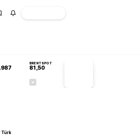
ÜYE
CANLI BORSA
Girişi
omisyonu’nda kabul edildi
KOSGEB’den temiz enerji ve iklim teknolojilerine
BRENTSPOT
.987
81,50
PİYASA
VERİLERİ
-0,02%
-1,55%
+0,00
-1,28
r Türk