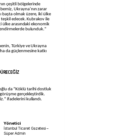
n çeşitli bölgelerinde
übemiz, Ukrayna’nın zarar
ı başta olmak üzere, iki ülke
i teşkil edecek. Kubrakov ile
 iki ülke arasındaki ekonomik
erlendirmelerde bulunduk."
şmenin, Türkiye ve Ukrayna
daha da güçlenmesine katkı
DÜRECEĞİZ
ğlu da "Köklü tarihi dostluk
r görüşme gerçekleştirdik.
." ifadelerini kullandı.
Yönetici
İstanbul Ticaret Gazetesi –
Süper Admin