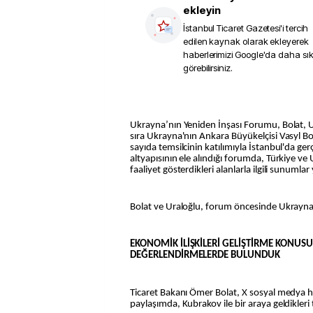
ekleyin
İstanbul Ticaret Gazetesi
'i tercih
edilen kaynak olarak ekleyerek
haberlerimizi Google'da daha sı
görebilirsiniz.
Ukrayna’nın Yeniden İnşası Forumu, Bolat, 
sıra Ukrayna'nın Ankara Büyükelçisi Vasyl Bo
sayıda temsilcinin katılımıyla İstanbul'da ger
altyapısının ele alındığı forumda, Türkiye v
faaliyet gösterdikleri alanlarla ilgili sunumla
Bolat ve Uraloğlu, forum öncesinde Ukraynal
EKONOMİK İLİŞKİLERİ GELİŞTİRME KONU
DEĞERLENDİRMELERDE BULUNDUK
Ticaret Bakanı Ömer Bolat, X sosyal medya 
paylaşımda, Kubrakov ile bir araya geldikleri 