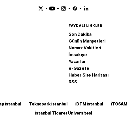
•
•
•
•
FAYDALI LINKLER
Son Dakika
Günün Manşetleri
Namaz Vakitleri
İmsakiye
Yazarlar
e-Gazete
Haber Site Haritası
RSS
ap İstanbul
Teknopark İstanbul
İDTM İstanbul
İTOSA
İstanbul Ticaret Üniversitesi