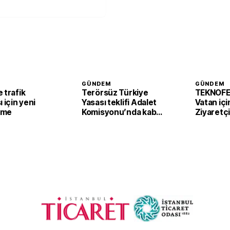
GÜNDEM
GÜNDEM
 trafik
Terörsüz Türkiye
TEKNOFE
ı için yeni
Yasası teklifi Adalet
Vatan içi
eme
Komisyonu’nda kabul
Ziyaretçi
edildi
başladı