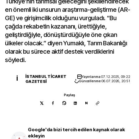
Türkiye’nin tarımsal geleceğini şekillendirecek
en önemli iki unsurun araştırma-geliştirme (AR-
GE) ve girişimcilik olduğunu vurguladı. “Bu
çağda rekabetin kazananı, ürettiğiyle,
geliştirdiğiyle, dönüştürdüğüyle öne çıkan
ülkeler olacak.” diyen Yumaklı, Tarım Bakanlığı
olarak bu sürece aktif destek verdiklerini
söyledi.
İSTANBUL TICARET
Yayınlanma
07.12.2025, 09:22
İ
GAZETESI
Güncellenme
06.07.2026, 20:51
Paylaş
N
Google'da bizi tercih edilen kaynak olarak
ekleyin