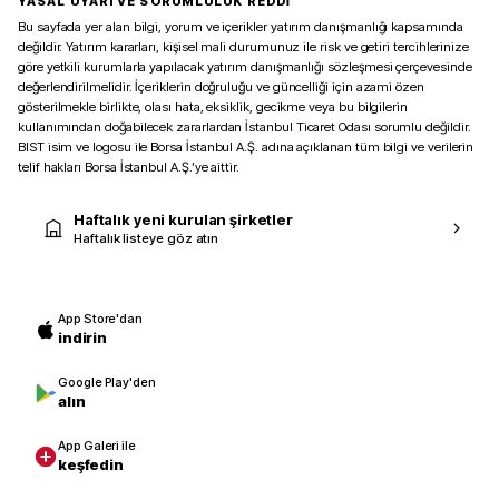
YASAL UYARI VE SORUMLULUK REDDİ
Bu sayfada yer alan bilgi, yorum ve içerikler yatırım danışmanlığı kapsamında
değildir. Yatırım kararları, kişisel mali durumunuz ile risk ve getiri tercihlerinize
göre yetkili kurumlarla yapılacak yatırım danışmanlığı sözleşmesi çerçevesinde
değerlendirilmelidir. İçeriklerin doğruluğu ve güncelliği için azami özen
gösterilmekle birlikte, olası hata, eksiklik, gecikme veya bu bilgilerin
kullanımından doğabilecek zararlardan İstanbul Ticaret Odası sorumlu değildir.
BIST isim ve logosu ile Borsa İstanbul A.Ş. adına açıklanan tüm bilgi ve verilerin
telif hakları Borsa İstanbul A.Ş.’ye aittir.
Haftalık yeni kurulan şirketler
Haftalık listeye göz atın
App Store'dan
indirin
Google Play'den
alın
App Galeri ile
keşfedin