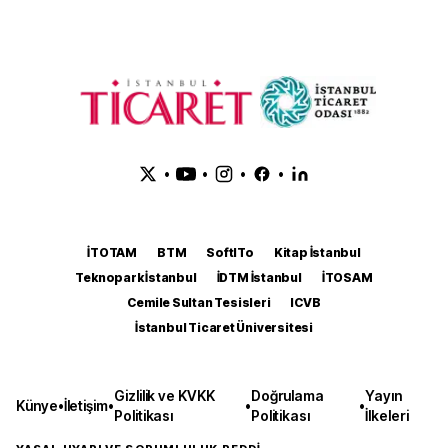
•
•
•
•
İTOTAM
BTM
SoftITo
Kitap İstanbul
Teknopark İstanbul
İDTM İstanbul
İTOSAM
Cemile Sultan Tesisleri
ICVB
İstanbul Ticaret Üniversitesi
Gizlilik ve KVKK
Doğrulama
Yayın
Künye
•
İletişim
•
•
•
Politikası
Politikası
İlkeleri