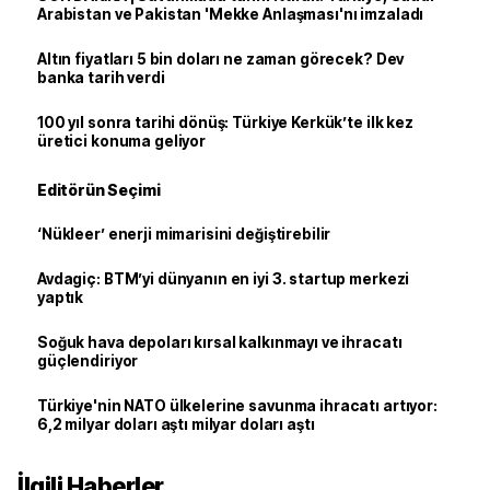
Arabistan ve Pakistan 'Mekke Anlaşması'nı imzaladı
Altın fiyatları 5 bin doları ne zaman görecek? Dev
banka tarih verdi
100 yıl sonra tarihi dönüş: Türkiye Kerkük’te ilk kez
üretici konuma geliyor
Editörün Seçimi
‘Nükleer’ enerji mimarisini değiştirebilir
Avdagiç: BTM’yi dünyanın en iyi 3. startup merkezi
yaptık
Soğuk hava depoları kırsal kalkınmayı ve ihracatı
güçlendiriyor
Türkiye'nin NATO ülkelerine savunma ihracatı artıyor:
6,2 milyar doları aştı milyar doları aştı
İlgili Haberler