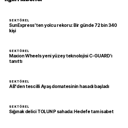
SEKTÖREL
SunExpress’ten yolcu rekoru: Bir günde 72 bin 340
kişi
SEKTÖREL
Maxion Wheels yeni yüzey teknolojisi C-GUARD’ı
tanıttı
SEKTÖREL
AB'den tescilli Ayaş domatesinin hasadı başladı
SEKTÖREL
Sığınak delici TOLUN P sahada: Hedefe tam isabet