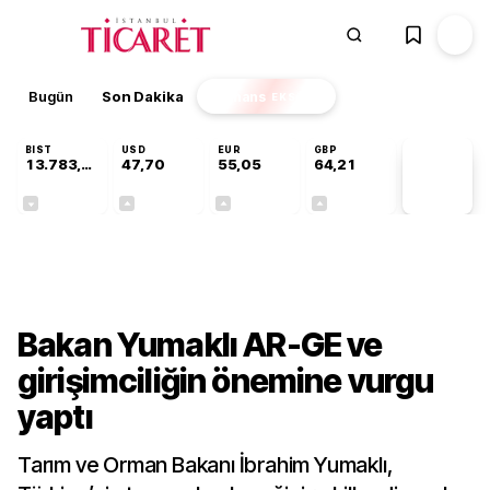
Bugün
Son Dakika
Finans
EKSTRA
BIST
USD
EUR
GBP
13.783,99
47,70
55,05
64,21
PİYASA
VERİLERİ
-0,11%
+0,17%
+0,06%
+0,06%
Sektörel
Bakan Yumaklı AR-GE ve
girişimciliğin önemine vurgu
yaptı
Tarım ve Orman Bakanı İbrahim Yumaklı,