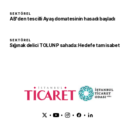
SEKTÖREL
AB'den tescilli Ayaş domatesinin hasadı başladı
SEKTÖREL
Sığınak delici TOLUN P sahada: Hedefe tam isabet
•
•
•
•