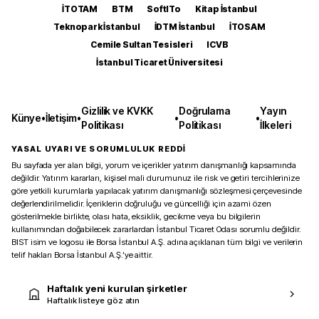
İTOTAM
BTM
SoftITo
Kitap İstanbul
Teknopark İstanbul
İDTM İstanbul
İTOSAM
Cemile Sultan Tesisleri
ICVB
İstanbul Ticaret Üniversitesi
Gizlilik ve KVKK
Doğrulama
Yayın
Künye
•
İletişim
•
•
•
Politikası
Politikası
İlkeleri
YASAL UYARI VE SORUMLULUK REDDİ
Bu sayfada yer alan bilgi, yorum ve içerikler yatırım danışmanlığı kapsamında
değildir. Yatırım kararları, kişisel mali durumunuz ile risk ve getiri tercihlerinize
göre yetkili kurumlarla yapılacak yatırım danışmanlığı sözleşmesi çerçevesinde
değerlendirilmelidir. İçeriklerin doğruluğu ve güncelliği için azami özen
gösterilmekle birlikte, olası hata, eksiklik, gecikme veya bu bilgilerin
kullanımından doğabilecek zararlardan İstanbul Ticaret Odası sorumlu değildir.
BIST isim ve logosu ile Borsa İstanbul A.Ş. adına açıklanan tüm bilgi ve verilerin
telif hakları Borsa İstanbul A.Ş.’ye aittir.
Haftalık yeni kurulan şirketler
Haftalık listeye göz atın