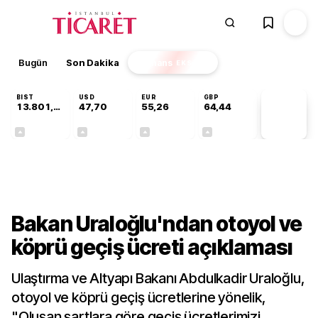
Bugün
Son Dakika
Finans
EKSTRA
BIST
USD
EUR
GBP
13.801,85
47,70
55,26
64,44
PİYASA
VERİLERİ
+0,02%
+0,16%
+0,45%
+0,42%
Sektörel
Bakan Uraloğlu'ndan otoyol ve
köprü geçiş ücreti açıklaması
Ulaştırma ve Altyapı Bakanı Abdulkadir Uraloğlu,
otoyol ve köprü geçiş ücretlerine yönelik,
"Oluşan şartlara göre geçiş ücretlerimizi