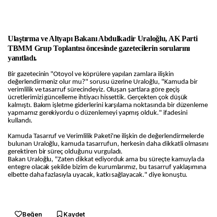
Ulaştırma ve Altyapı Bakanı Abdulkadir Uraloğlu, AK Parti
TBMM Grup Toplantısı öncesinde gazetecilerin sorularını
yanıtladı.
Bir gazetecinin "Otoyol ve köprülere yapılan zamlara ilişkin
değerlendirmeniz olur mu?" sorusu üzerine Uraloğlu, "Kamuda bir
verimlilik ve tasarruf sürecindeyiz. Oluşan şartlara göre geçiş
ücretlerimizi güncelleme ihtiyacı hissettik. Gerçekten çok düşük
kalmıştı. Bakım işletme giderlerini karşılama noktasında bir düzenleme
yapmamız gerekiyordu o düzenlemeyi yapmış olduk." ifadesini
kullandı.
Kamuda Tasarruf ve Verimlilik Paketi'ne ilişkin de değerlendirmelerde
bulunan Uraloğlu, kamuda tasarrufun, herkesin daha dikkatli olmasını
gerektiren bir süreç olduğunu vurguladı.
Bakan Uraloğlu, "Zaten dikkat ediyorduk ama bu süreçte kamuyla da
entegre olacak şekilde bizim de kurumlarımız, bu tasarruf yaklaşımına
elbette daha fazlasıyla uyacak, katkı sağlayacak." diye konuştu.
Beğen
Kaydet