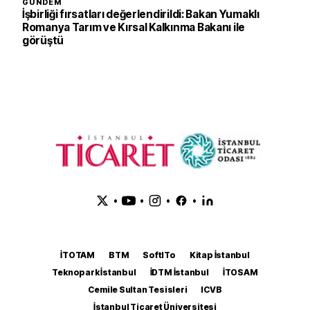
GÜNDEM
İşbirliği fırsatları değerlendirildi: Bakan Yumaklı
Romanya Tarım ve Kırsal Kalkınma Bakanı ile
görüştü
•
•
•
•
İTOTAM
BTM
SoftITo
Kitap İstanbul
Teknopark İstanbul
İDTM İstanbul
İTOSAM
Cemile Sultan Tesisleri
ICVB
İstanbul Ticaret Üniversitesi