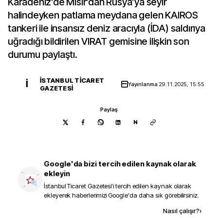
Karadeniz’de Mısır’dan Rusya’ya seyir
halindeyken patlama meydana gelen KAIROS
tankeri ile insansız deniz aracıyla (İDA) saldırıya
uğradığı bildirilen VIRAT gemisine ilişkin son
durumu paylaştı.
İSTANBUL TICARET
İ
Yayınlanma
29.11.2025, 15:55
GAZETESI
Paylaş
N
Google'da bizi tercih edilen kaynak olarak
ekleyin
İstanbul Ticaret Gazetesi
'i tercih edilen kaynak olarak
ekleyerek haberlerimizi Google'da daha sık görebilirsiniz.
Kaynak ekle
Nasıl çalışır?
›