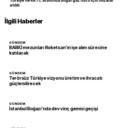
Türkiye ile KKTC arasında doğal gaz hattı için imzalar
atıldı
İlgili Haberler
GÜNDEM
BAİBÜ mezunları Roketsan’ın işe alım sürecine
katılacak
GÜNDEM
Terörsüz Türkiye vizyonu üretim ve ihracatı
güçlendirecek
GÜNDEM
İstanbul Boğazı’nda dev vinç gemisi geçişi