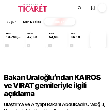
Bugün
Son Dakika
Finans
EKSTRA
BIST
USD
EUR
GBP
13.798,82
47,59
54,95
64,19
PİYASA
VERİLERİ
+0,70%
+0,05%
-0,10%
+0,15%
Gündem
Bakan Uraloğlu’ndan KAIROS
ve VIRAT gemileriyle ilgili
açıklama
Ulaştırma ve Altyapı Bakanı Abdulkadir Uraloğlu,