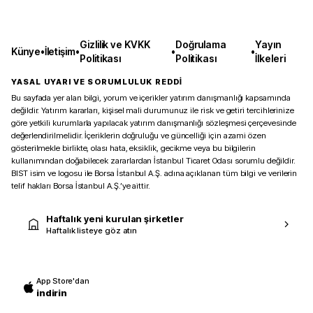
Gizlilik ve KVKK
Doğrulama
Yayın
Künye
•
İletişim
•
•
•
Politikası
Politikası
İlkeleri
YASAL UYARI VE SORUMLULUK REDDİ
Bu sayfada yer alan bilgi, yorum ve içerikler yatırım danışmanlığı kapsamında
değildir. Yatırım kararları, kişisel mali durumunuz ile risk ve getiri tercihlerinize
göre yetkili kurumlarla yapılacak yatırım danışmanlığı sözleşmesi çerçevesinde
değerlendirilmelidir. İçeriklerin doğruluğu ve güncelliği için azami özen
gösterilmekle birlikte, olası hata, eksiklik, gecikme veya bu bilgilerin
kullanımından doğabilecek zararlardan İstanbul Ticaret Odası sorumlu değildir.
BIST isim ve logosu ile Borsa İstanbul A.Ş. adına açıklanan tüm bilgi ve verilerin
telif hakları Borsa İstanbul A.Ş.’ye aittir.
Haftalık yeni kurulan şirketler
Haftalık listeye göz atın
App Store'dan
indirin