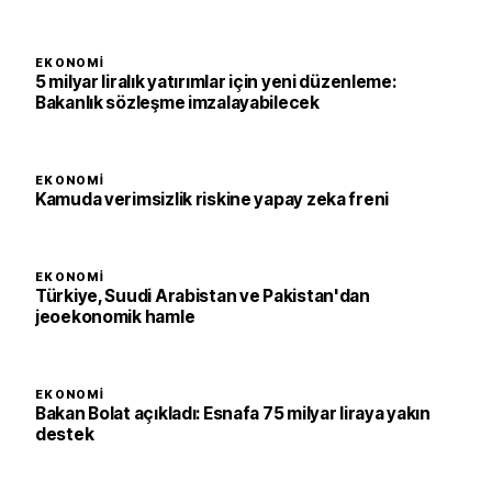
EKONOMI
5 milyar liralık yatırımlar için yeni düzenleme:
Bakanlık sözleşme imzalayabilecek
EKONOMI
Kamuda verimsizlik riskine yapay zeka freni
EKONOMI
Türkiye, Suudi Arabistan ve Pakistan'dan
jeoekonomik hamle
EKONOMI
Bakan Bolat açıkladı: Esnafa 75 milyar liraya yakın
destek