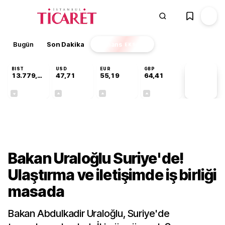
Bugün
Son Dakika
Finans
EKSTRA
BIST
USD
EUR
GBP
13.779,39
47,71
55,19
64,41
PİYASA
VERİLERİ
-0,14%
+0,18%
+0,32%
+0,38%
Ekonomi
Bakan Uraloğlu Suriye'de!
Ulaştırma ve iletişimde iş birliği
masada
Bakan Abdulkadir Uraloğlu, Suriye'de