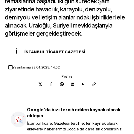
temaslarına başladı. İki gün sürecek Şam
ziyaretinde havacılık, karayolu, denizyolu,
demiryolu ve iletişim alanlarındaki işbirlikleri ele
alınacak. Uraloğlu, Suriyeli mevkidaşlarıyla
görüşmeler gerçekleştirecek.
İ
İSTANBUL TICARET GAZETESI
Yayınlanma
22.04.2025, 14:52
Paylaş
N
Google'da bizi tercih edilen kaynak olarak
ekleyin
İstanbul Ticaret Gazetesi
'i tercih edilen kaynak olarak
ekleyerek haberlerimizi Google'da daha sık görebilirsiniz.