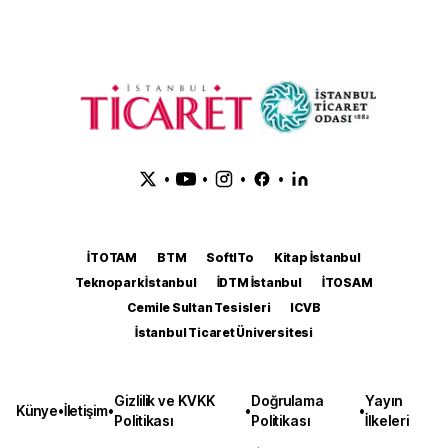
•
•
•
•
İTOTAM
BTM
SoftITo
Kitap İstanbul
Teknopark İstanbul
İDTM İstanbul
İTOSAM
Cemile Sultan Tesisleri
ICVB
İstanbul Ticaret Üniversitesi
Gizlilik ve KVKK
Doğrulama
Yayın
Künye
•
İletişim
•
•
•
Politikası
Politikası
İlkeleri