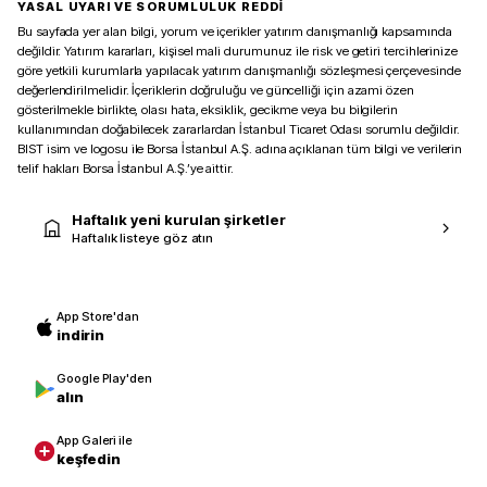
YASAL UYARI VE SORUMLULUK REDDİ
Bu sayfada yer alan bilgi, yorum ve içerikler yatırım danışmanlığı kapsamında
değildir. Yatırım kararları, kişisel mali durumunuz ile risk ve getiri tercihlerinize
göre yetkili kurumlarla yapılacak yatırım danışmanlığı sözleşmesi çerçevesinde
değerlendirilmelidir. İçeriklerin doğruluğu ve güncelliği için azami özen
gösterilmekle birlikte, olası hata, eksiklik, gecikme veya bu bilgilerin
kullanımından doğabilecek zararlardan İstanbul Ticaret Odası sorumlu değildir.
BIST isim ve logosu ile Borsa İstanbul A.Ş. adına açıklanan tüm bilgi ve verilerin
telif hakları Borsa İstanbul A.Ş.’ye aittir.
Haftalık yeni kurulan şirketler
Haftalık listeye göz atın
App Store'dan
indirin
Google Play'den
alın
App Galeri ile
keşfedin