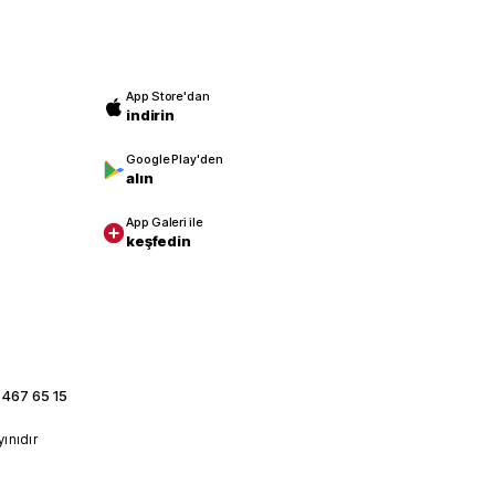
App Store'dan
indirin
Google Play'den
alın
App Galeri ile
keşfedin
 467 65 15
yınıdır