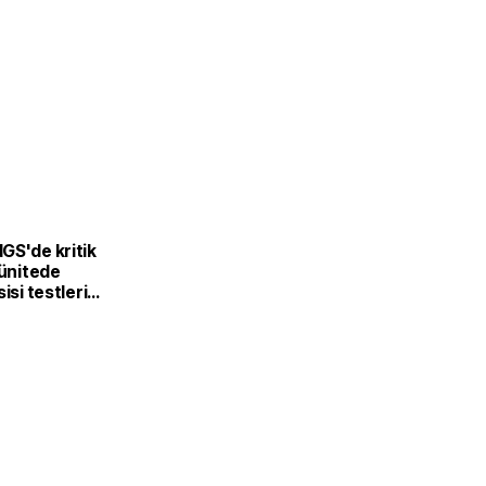
GS'de kritik
 ünitede
isi testleri
a tamamlandı