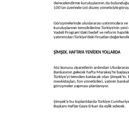
derecelendirme kuruluşlarının da bulunduğu
100'ün üzerinde üst düzey yöneticiyle görüşm
Görüşmelerinde uluslararası yatırımcılara ve
kuruluşlarının temsilcilerine Türkiye'nin yeni
Vadeli Program'daki hedef ve reform hazırlık
yatırımcıları Türkiye'deki fırsatları değerlend
ŞİMŞEK, HAFTAYA YENİDEN YOLLARDA
Söz konusu ziyaretlerin ardından Uluslarara
Bankasının gelecek hafta Marakeş'te başlayaca
Türkiye'yi temsilen katılacak olan Şimşek'in, 
mevkidaşları, fon yöneticileri, yatırım bankalar
görüşmeler yapması planlanıyor.
Şimşek'e bu toplantılarda Türkiye Cumhuri
Başkanı Hafize Gaye Erkan da eşlik edecek.