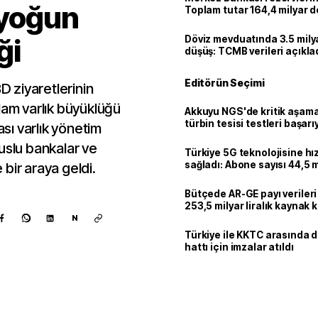
 yoğun
Toplam tutar 164,4 milyar d
ği
Döviz mevduatında 3.5 milya
düşüş: TCMB verileri açıkla
Editörün Seçimi
 ziyaretlerinin
lam varlık büyüklüğü
Akkuyu NGS'de kritik aşama:
türbin tesisi testleri başarı
ası varlık yönetim
tamamlandı
uluslu bankalar ve
Türkiye 5G teknolojisine hı
sağladı: Abone sayısı 44,5 
e bir araya geldi.
ulaştı
Bütçede AR-GE payı verileri
253,5 milyar liralık kaynak k
N
Türkiye ile KKTC arasında 
hattı için imzalar atıldı
Kaynak ekle