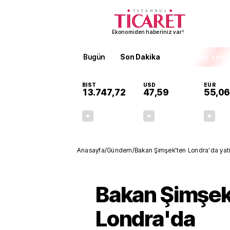
Ekonomiden haberiniz var!
Bugün
Son Dakika
Finans
EKST
BIST
USD
EUR
13.747,72
47,59
55,06
+0,33%
+0,06%
44,59
0,03
Anasayfa
/
Gündem
/
Bakan Şimşek'ten Londra'da yatı
Bakan Şimşek
Londra'da