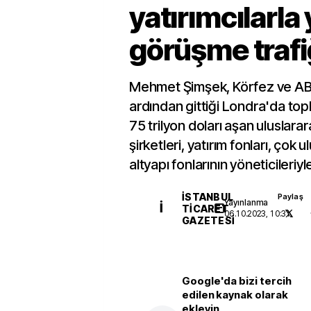
yatırımcılarla
görüşme trafi
Mehmet Şimşek, Körfez ve ABD
ardından gittiği Londra'da top
75 trilyon doları aşan uluslarar
şirketleri, yatırım fonları, çok 
altyapı fonlarının yöneticileriyl
İSTANBUL
Paylaş
Yayınlanma
İ
TICARET
06.10.2023, 10:31
GAZETESI
Google'da bizi tercih
edilen kaynak olarak
ekleyin