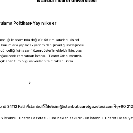
İstanbul Ticaret Üniversitesi
ulama Politikası
•
Yayın İlkeleri
anlığı kapsamında değildir. Yatırım kararları, kişisel
ili kurumlarla yapılacak yatırım danışmanlığı sözleşmesi
 güncelliği için azami özen gösterilmekle birlikte, olası
doğabilecek zararlardan İstanbul Ticaret Odası sorumlu
çıklanan tüm bilgi ve verilerin telif hakları Borsa
önü 34112 Fatih/İstanbul
iletisim@istanbulticaretgazetesi.com
+90 212
 İstanbul Ticaret Gazetesi · Tüm hakları saklıdır · Bir İstanbul Ticaret Odası ya