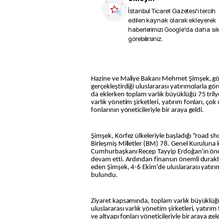
İstanbul Ticaret Gazetesi
'i tercih
edilen kaynak olarak ekleyerek
haberlerimizi Google'da daha sı
görebilirsiniz.
Hazine ve Maliye Bakanı Mehmet Şimşek, gö
gerçekleştirdiği uluslararası yatırımcılarla 
da eklerken toplam varlık büyüklüğü 75 trily
varlık yönetim şirketleri, yatırım fonları, çok
fonlarının yöneticileriyle bir araya geldi.
Şimşek, Körfez ülkeleriyle başladığı "road s
Birleşmiş Milletler (BM) 78. Genel Kuruluna
Cumhurbaşkanı Recep Tayyip Erdoğan'ın ön
devam etti. Ardından finansın önemli durak
eden Şimşek, 4-6 Ekim'de uluslararası yatır
bulundu.
Ziyaret kapsamında, toplam varlık büyüklüğü
uluslararası varlık yönetim şirketleri, yatırım
ve altyapı fonları yöneticileriyle bir araya ge