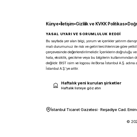
Künye
•
İletişim
•
Gizlilik ve KVKK Politikası
•
Doğr
YASAL UYARI VE SORUMLULUK REDDİ
Bu sayfada yer alan bilgi, yorum ve içerikler yatırım danışm
mali durumunuz ile risk ve getiri tercihlerinize göre yetk
çerçevesinde değerlendirilmelidir. İçeriklerin doğruluğu ve
hata, eksiklik, gecikme veya bu bilgilerin kullanımından 
değildir. BIST isim ve logosu ile Borsa İstanbul A.Ş. adına a
İstanbul A.Ş.’ye aittir.
Haftalık yeni kurulan şirketler
Haftalık listeye göz atın
İstanbul Ticaret Gazetesi · Reşadiye Cad. Emin
© 2026