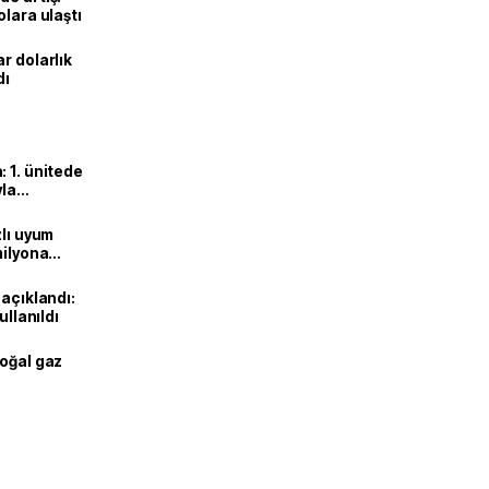
olara ulaştı
r dolarlık
dı
 1. ünitede
yla
zlı uyum
milyona
 açıklandı:
ullanıldı
doğal gaz