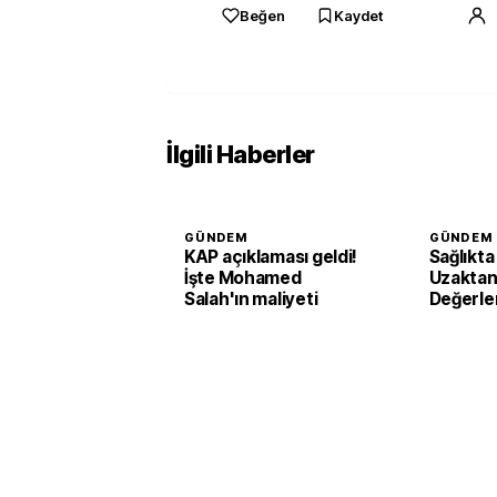
Beğen
Kaydet
İlgili Haberler
GÜNDEM
GÜNDEM
KAP açıklaması geldi!
Sağlıkta
İşte Mohamed
Uzaktan
Salah'ın maliyeti
Değerle
Sistemi 
destek 