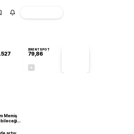
ÜYE
CANLI BORSA
Girişi
BRENTSPOT
.527
79,86
PİYASA
VERİLERİ
+0,09%
+1,20%
+0,00
0,95
lam Memiş
ebileceği
var
de artış: