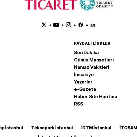
•
•
•
•
FAYDALI LINKLER
Son Dakika
Günün Manşetleri
Namaz Vakitleri
İmsakiye
Yazarlar
e-Gazete
Haber Site Haritası
RSS
ap İstanbul
Teknopark İstanbul
İDTM İstanbul
İTOSA