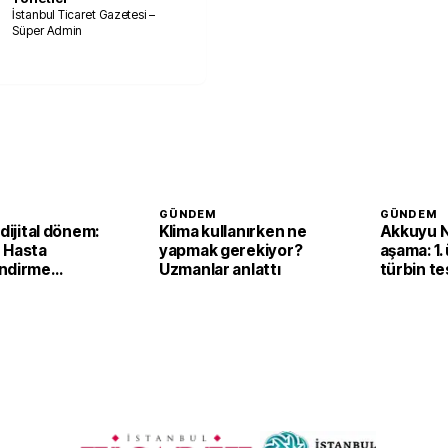
İstanbul Ticaret Gazetesi –
Süper Admin
GÜNDEM
GÜNDEM
 dijital dönem:
Klima kullanırken ne
Akkuyu N
 Hasta
yapmak gerekiyor?
aşama: 1.
ndirme
Uzmanlar anlattı
türbin tes
ile görüntülü
başarıyl
başladı