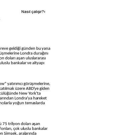
Nasıl çalışır?
›
k
reve geldiği günden bu yana
görüşmelerine Londra durağını
on doları aşan uluslararası
 uluslu bankalar ve altyapı
how" yatırımcı görüşmelerine,
 katılmak üzere ABD'ye giden
cülüğünde New York'ta
larından Londra'ya hareket
ımcılarla yoğun temaslarda
 75 trilyon doları aşan
 fonları, çok uluslu bankalar
len Şimşek, aralarında