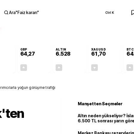
Ara
"
Faiz kararı
"
Ctrl K
RA
GBP
ALTIN
XAGUSD
BTC
64,27
6.528
61,70
64
+0,09%
+0,26%
+0,49%
-0,55%
0,05
0,17
31,77
-0,34
rımcılarla yoğun görüşme trafiği
Manşetten Seçmeler
'ten
Altın neden yükseliyor? İs
6.500 TL sonrası yarın gör
seviyeyi açıkladı: 2 ihtimal 
Merkez Bankası rezervlerin