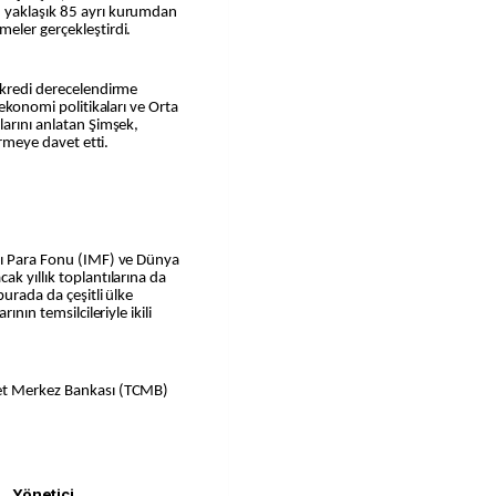
 yaklaşık 85 ayrı kurumdan
eler gerçekleştirdi.
 kredi derecelendirme
 ekonomi politikaları ve Orta
larını anlatan Şimşek,
irmeye davet etti.
sı Para Fonu (IMF) ve Dünya
k yıllık toplantılarına da
burada da çeşitli ülke
ının temsilcileriyle ikili
yet Merkez Bankası (TCMB)
Yönetici