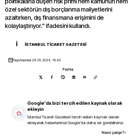
politikalarla düşen risk primi hem kamunun hem
özel sektörün dış borçlanma maliyetlerini
azaltırken, dış finansmana erişimini de
kolaylaştırıyor." ifadesini kullandı.
İ
İSTANBUL TICARET GAZETESI
Yayınlanma
28.05.2024, 16:45
Paylaş
N
Google'da bizi tercih edilen kaynak olarak
ekleyin
İstanbul Ticaret Gazetesi
'i tercih edilen kaynak olarak
ekleyerek haberlerimizi Google'da daha sık görebilirsiniz.
Kaynak ekle
Nasıl çalışır?
›