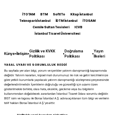
İTOTAM
BTM
SoftITo
Kitap İstanbul
Teknopark İstanbul
İDTM İstanbul
İTOSAM
Cemile Sultan Tesisleri
ICVB
İstanbul Ticaret Üniversitesi
Gizlilik ve KVKK
Doğrulama
Yayın
Künye
•
İletişim
•
•
•
Politikası
Politikası
İlkeleri
YASAL UYARI VE SORUMLULUK REDDİ
Bu sayfada yer alan bilgi, yorum ve içerikler yatırım danışmanlığı kapsamında
değildir. Yatırım kararları, kişisel mali durumunuz ile risk ve getiri tercihlerinize
göre yetkili kurumlarla yapılacak yatırım danışmanlığı sözleşmesi çerçevesinde
değerlendirilmelidir. İçeriklerin doğruluğu ve güncelliği için azami özen
gösterilmekle birlikte, olası hata, eksiklik, gecikme veya bu bilgilerin
kullanımından doğabilecek zararlardan İstanbul Ticaret Odası sorumlu değildir.
BIST isim ve logosu ile Borsa İstanbul A.Ş. adına açıklanan tüm bilgi ve verilerin
telif hakları Borsa İstanbul A.Ş.’ye aittir.