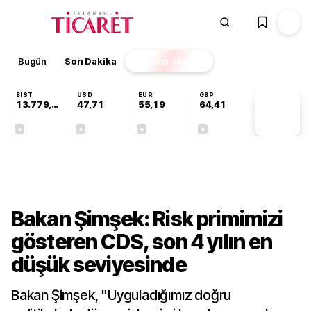
Bugün
Son Dakika
Finans
EKSTRA
BIST
USD
EUR
GBP
13.779,39
47,71
55,19
64,41
PİYASA
VERİLERİ
-0,14%
+0,18%
+0,32%
+0,38%
Gündem
Bakan Şimşek: Risk primimizi
gösteren CDS, son 4 yılın en
düşük seviyesinde
Bakan Şimşek, "Uyguladığımız doğru