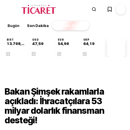
Bugün
Son Dakika
Finans
EKSTRA
BIST
USD
EUR
GBP
13.798,82
47,59
54,96
64,19
PİYASA
VERİLERİ
+0,70%
+0,05%
-0,09%
+0,14%
Ekonomi
Bakan Şimşek rakamlarla
açıkladı: İhracatçılara 53
milyar dolarlık finansman
desteği!