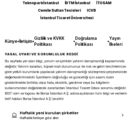
Teknopark İstanbul
İDTM İstanbul
İTOSAM
Cemile Sultan Tesisleri
ICVB
İstanbul Ticaret Üniversitesi
Gizlilik ve KVKK
Doğrulama
Yayın
Künye
•
İletişim
•
•
•
Politikası
Politikası
İlkeleri
YASAL UYARI VE SORUMLULUK REDDİ
Bu sayfada yer alan bilgi, yorum ve içerikler yatırım danışmanlığı kapsamında
değildir. Yatırım kararları, kişisel mali durumunuz ile risk ve getiri tercihlerinize
göre yetkili kurumlarla yapılacak yatırım danışmanlığı sözleşmesi çerçevesinde
değerlendirilmelidir. İçeriklerin doğruluğu ve güncelliği için azami özen
gösterilmekle birlikte, olası hata, eksiklik, gecikme veya bu bilgilerin
kullanımından doğabilecek zararlardan İstanbul Ticaret Odası sorumlu değildir.
BIST isim ve logosu ile Borsa İstanbul A.Ş. adına açıklanan tüm bilgi ve verilerin
telif hakları Borsa İstanbul A.Ş.’ye aittir.
Haftalık yeni kurulan şirketler
Haftalık listeye göz atın