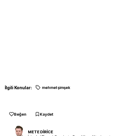
İlgili Konular:
mehmet şimşek
Beğen
Kaydet
METE DİRİCE