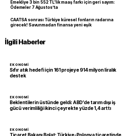
Emekliye 3 bin 552 TL'lik maaş farkı için geri sayım:
Ödemeler 7 Ağustos’ta
CAATSA sonrası Türkiye küresel fonların radarına
girecek! Savunmadan finansa yeni eşik
İlgili Haberler
EKONOMI
Sıfır atık hedefi için 161 projeye 914 milyon liralık
destek
EKONOMI
Beklentilerin üstünde geldi: ABD’de tarım dışı iş
gücü verimliliği ikinci çeyrekte yüzde 1,4 arttı
EKONOMI
Ticaret Bakanı Bolat: Türkiye-Polonya ticaretinde