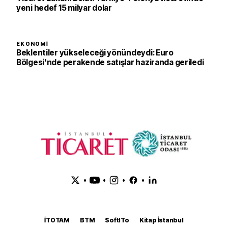
yeni hedef 15 milyar dolar
EKONOMI
Beklentiler yükseleceği yönündeydi: Euro
Bölgesi'nde perakende satışlar haziranda geriledi
•
•
•
•
İTOTAM
BTM
SoftITo
Kitap İstanbul