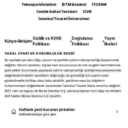
Teknopark İstanbul
İDTM İstanbul
İTOSAM
Cemile Sultan Tesisleri
ICVB
İstanbul Ticaret Üniversitesi
Gizlilik ve KVKK
Doğrulama
Yayın
Künye
•
İletişim
•
•
•
Politikası
Politikası
İlkeleri
YASAL UYARI VE SORUMLULUK REDDİ
Bu sayfada yer alan bilgi, yorum ve içerikler yatırım danışmanlığı kapsamında
değildir. Yatırım kararları, kişisel mali durumunuz ile risk ve getiri tercihlerinize
göre yetkili kurumlarla yapılacak yatırım danışmanlığı sözleşmesi çerçevesinde
değerlendirilmelidir. İçeriklerin doğruluğu ve güncelliği için azami özen
gösterilmekle birlikte, olası hata, eksiklik, gecikme veya bu bilgilerin
kullanımından doğabilecek zararlardan İstanbul Ticaret Odası sorumlu değildir.
BIST isim ve logosu ile Borsa İstanbul A.Ş. adına açıklanan tüm bilgi ve verilerin
telif hakları Borsa İstanbul A.Ş.’ye aittir.
Haftalık yeni kurulan şirketler
Haftalık listeye göz atın