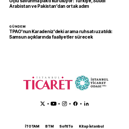
Üçlü savunma paktı kuruluyor: Türkiye, Suudi
Arabistan ve Pakistan’dan ortak adım
GÜNDEM
TPAO'nun Karadeniz'deki arama ruhsatı uzatıldı:
Samsun açıklarında faaliyetler sürecek
•
•
•
•
İTOTAM
BTM
SoftITo
Kitap İstanbul