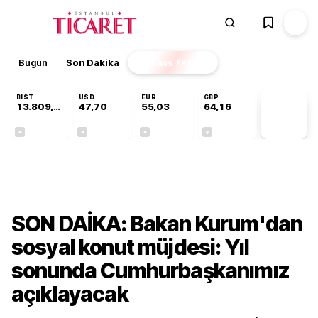
Bugün
Son Dakika
Finans
EKSTRA
BIST
USD
EUR
GBP
13.809,07
47,70
55,03
64,16
PİYASA
VERİLERİ
+0,07%
+0,17%
+0,04%
-0,03%
Gündem
SON DAİKA: Bakan Kurum'dan
sosyal konut müjdesi: Yıl
sonunda Cumhurbaşkanımız
açıklayacak