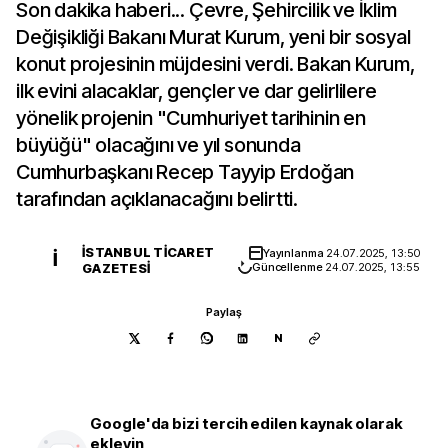
Son dakika haberi... Çevre, Şehircilik ve İklim
Değişikliği Bakanı Murat Kurum, yeni bir sosyal
konut projesinin müjdesini verdi. Bakan Kurum,
ilk evini alacaklar, gençler ve dar gelirlilere
yönelik projenin "Cumhuriyet tarihinin en
büyüğü" olacağını ve yıl sonunda
Cumhurbaşkanı Recep Tayyip Erdoğan
tarafından açıklanacağını belirtti.
İSTANBUL TICARET
Yayınlanma
24.07.2025, 13:50
İ
GAZETESI
Güncellenme
24.07.2025, 13:55
Paylaş
N
Google'da bizi tercih edilen kaynak olarak
ekleyin