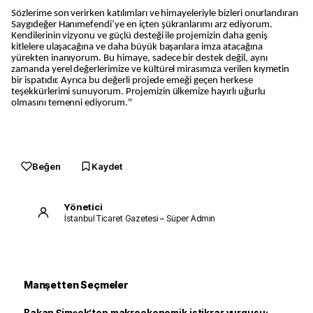
Sözlerime son verirken katılımları ve himayeleriyle bizleri onurlandıran
Saygıdeğer Hanımefendi’ye en içten şükranlarımı arz ediyorum.
Kendilerinin vizyonu ve güçlü desteği ile projemizin daha geniş
kitlelere ulaşacağına ve daha büyük başarılara imza atacağına
yürekten inanıyorum. Bu himaye, sadece bir destek değil, aynı
zamanda yerel değerlerimize ve kültürel mirasımıza verilen kıymetin
bir ispatıdır. Ayrıca bu değerli projede emeği geçen herkese
teşekkürlerimi sunuyorum. Projemizin ülkemize hayırlı uğurlu
olmasını temenni ediyorum."
Beğen
Kaydet
Yönetici
İstanbul Ticaret Gazetesi – Süper Admin
Manşetten Seçmeler