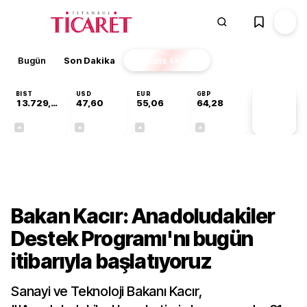
Bugün
Son Dakika
Finans
EKSTRA
BIST
USD
EUR
GBP
13.729,65
47,60
55,06
64,28
PİYASA
VERİLERİ
+0,19%
+0,06%
+0,10%
+0,29%
Gündem
Bakan Kacır: Anadoludakiler
Destek Programı'nı bugün
itibarıyla başlatıyoruz
Sanayi ve Teknoloji Bakanı Kacır,