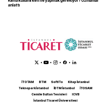
Klima kullanırken ne yapmak gerekiyor? Uzmanlar
anlattı
•
•
•
•
İTOTAM
BTM
SoftITo
Kitap İstanbul
Teknopark İstanbul
İDTM İstanbul
İTOSAM
Cemile Sultan Tesisleri
ICVB
İstanbul Ticaret Üniversitesi