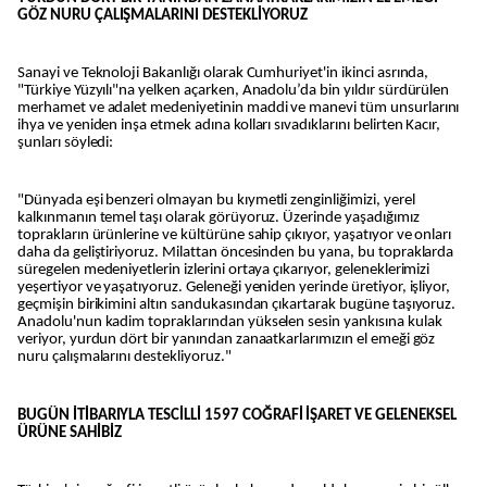
GÖZ NURU ÇALIŞMALARINI DESTEKLİYORUZ
Sanayi ve Teknoloji Bakanlığı olarak Cumhuriyet'in ikinci asrında,
"Türkiye Yüzyılı"na yelken açarken, Anadolu’da bin yıldır sürdürülen
merhamet ve adalet medeniyetinin maddi ve manevi tüm unsurlarını
ihya ve yeniden inşa etmek adına kolları sıvadıklarını belirten Kacır,
şunları söyledi:
"Dünyada eşi benzeri olmayan bu kıymetli zenginliğimizi, yerel
kalkınmanın temel taşı olarak görüyoruz. Üzerinde yaşadığımız
toprakların ürünlerine ve kültürüne sahip çıkıyor, yaşatıyor ve onları
daha da geliştiriyoruz. Milattan öncesinden bu yana, bu topraklarda
süregelen medeniyetlerin izlerini ortaya çıkarıyor, geleneklerimizi
yeşertiyor ve yaşatıyoruz. Geleneği yeniden yerinde üretiyor, işliyor,
geçmişin birikimini altın sandukasından çıkartarak bugüne taşıyoruz.
Anadolu'nun kadim topraklarından yükselen sesin yankısına kulak
veriyor, yurdun dört bir yanından zanaatkarlarımızın el emeği göz
nuru çalışmalarını destekliyoruz."
BUGÜN İTİBARIYLA TESCİLLİ 1597 COĞRAFİ İŞARET VE GELENEKSEL
ÜRÜNE SAHİBİZ