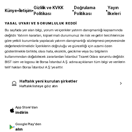
Gizlilik ve KVKK
Doğrulama
Yayın
Künye
•
İletişim
•
•
•
Politikası
Politikası
İlkeleri
YASAL UYARI VE SORUMLULUK REDDİ
Bu sayfada yer alan bilgi, yorum ve içerikler yatırım danışmanlığı kapsamında
değildir. Yatırım kararları, kişisel mali durumunuz ile risk ve getiri tercihlerinize
göre yetkili kurumlarla yapılacak yatırım danışmanlığı sözleşmesi çerçevesinde
değerlendirilmelidir. İçeriklerin doğruluğu ve güncelliği için azami özen
gösterilmekle birlikte, olası hata, eksiklik, gecikme veya bu bilgilerin
kullanımından doğabilecek zararlardan İstanbul Ticaret Odası sorumlu değildir.
BIST isim ve logosu ile Borsa İstanbul A.Ş. adına açıklanan tüm bilgi ve verilerin
telif hakları Borsa İstanbul A.Ş.’ye aittir.
Haftalık yeni kurulan şirketler
Haftalık listeye göz atın
App Store'dan
indirin
Google Play'den
alın