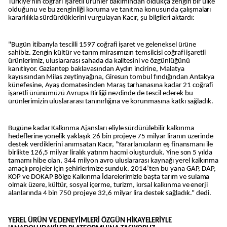
Türkiye'nin coğrafi işaretli ürünler bakımından oldukça zengin bir ülke
olduğunu ve bu zenginliği koruma ve tanıtma konusunda çalışmaları
kararlılıkla sürdürdüklerini vurgulayan Kacır, şu bilgileri aktardı:
"Bugün itibarıyla tescilli 1597 coğrafi işaret ve geleneksel ürüne
sahibiz. Zengin kültür ve tarım mirasımızın temsilcisi coğrafi işaretli
ürünlerimiz, uluslararası sahada da kalitesini ve özgünlüğünü
kanıtlıyor. Gaziantep baklavasından Aydın incirine, Malatya
kayısısından Milas zeytinyağına, Giresun tombul fındığından Antakya
künefesine, Ayaş domatesinden Maraş tarhanasına kadar 21 coğrafi
işaretli ürünümüzü Avrupa Birliği nezdinde de tescil ederek bu
ürünlerimizin uluslararası tanınırlığına ve korunmasına katkı sağladık.
Bugüne kadar Kalkınma Ajansları eliyle sürdürülebilir kalkınma
hedeflerine yönelik yaklaşık 26 bin projeye 75 milyar liranın üzerinde
destek verdiklerini anımsatan Kacır, "Yararlanıcıların eş finansmanı ile
birlikte 126,5 milyar liralık yatırım hacmi oluşturduk. Yine son 5 yılda
tamamı hibe olan, 344 milyon avro uluslararası kaynağı yerel kalkınma
amaçlı projeler için şehirlerimize sunduk. 2014’ten bu yana GAP, DAP,
KOP ve DOKAP Bölge Kalkınma İdarelerimizle başta tarım ve sulama
olmak üzere, kültür, sosyal içerme, turizm, kırsal kalkınma ve enerji
alanlarında 4 bin 750 projeye 32,6 milyar lira destek sağladık." dedi.
YEREL ÜRÜN VE DENEYİMLERİ ÖZGÜN HİKAYELERİYLE