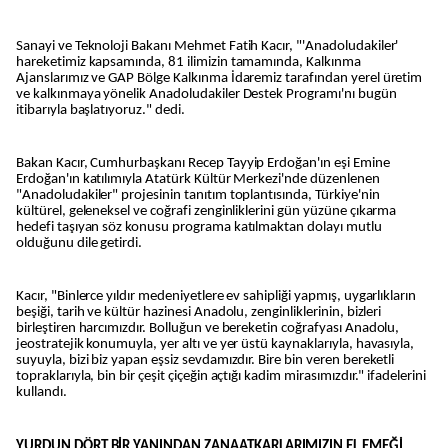
Sanayi ve Teknoloji Bakanı Mehmet Fatih Kacır, "'Anadoludakiler'
hareketimiz kapsamında, 81 ilimizin tamamında, Kalkınma
Ajanslarımız ve GAP Bölge Kalkınma İdaremiz tarafından yerel üretim
ve kalkınmaya yönelik Anadoludakiler Destek Programı'nı bugün
itibarıyla başlatıyoruz." dedi.
Bakan Kacır, Cumhurbaşkanı Recep Tayyip Erdoğan'ın eşi Emine
Erdoğan'ın katılımıyla Atatürk Kültür Merkezi'nde düzenlenen
"Anadoludakiler" projesinin tanıtım toplantısında, Türkiye'nin
kültürel, geleneksel ve coğrafi zenginliklerini gün yüzüne çıkarma
hedefi taşıyan söz konusu programa katılmaktan dolayı mutlu
olduğunu dile getirdi.
Kacır, "Binlerce yıldır medeniyetlere ev sahipliği yapmış, uygarlıkların
beşiği, tarih ve kültür hazinesi Anadolu, zenginliklerinin, bizleri
birleştiren harcımızdır. Bolluğun ve bereketin coğrafyası Anadolu,
jeostratejik konumuyla, yer altı ve yer üstü kaynaklarıyla, havasıyla,
suyuyla, bizi biz yapan eşsiz sevdamızdır. Bire bin veren bereketli
topraklarıyla, bin bir çeşit çiçeğin açtığı kadim mirasımızdır." ifadelerini
kullandı.
YURDUN DÖRT BİR YANINDAN ZANAATKARLARIMIZIN EL EMEĞİ