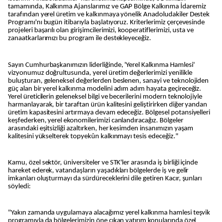
tamamında, Kalkınma Ajanslarımız ve GAP Bölge Kalkınma İdaremiz
tarafından yerel üretim ve kalkınmaya yönelik Anadoludakiler Destek
Programı'nı bugün itibarıyla başlatıyoruz. Kriterlerimiz çerçevesinde
projeleri başarılı olan girişimcilerimizi, kooperatiflerimizi, usta ve
zanaatkarlarımızı bu program ile destekleyeceğiz.
Sayın Cumhurbaşkanımızın liderliğinde, 'Yerel Kalkınma Hamlesi'
vizyonumuz doğrultusunda, yerel üretim değerlerimizi yenilikle
buluşturan, geleneksel değerlerden beslenen, sanayi ve teknolojiden
güç alan bir yerel kalkınma modelini adım adım hayata geçireceğiz.
Yerel üreticilerin geleneksel bilgi ve becerilerini modern teknolojiyle
harmanlayarak, bir taraftan ürün kalitesini geliştirirken diğer yandan
üretim kapasitesini artırmaya devam edeceğiz. Bölgesel potansiyelleri
keşfederken, yerel ekonomilerimizi canlandıracağız. Bölgeler
arasındaki eşitsizliği azaltırken, her kesimden insanımızın yaşam
kalitesini yükselterek topyekûn kalkınmayı tesis edeceğiz."
Kamu, özel sektör, üniversiteler ve STK'ler arasında iş birliği içinde
hareket ederek, vatandaşların yaşadıkları bölgelerde iş ve gelir
imkanları oluşturmayı da sürdüreceklerini dile getiren Kacır, şunları
söyledi:
"Yakın zamanda uygulamaya alacağımız yerel kalkınma hamlesi teşvik
programıyla da bölgelerimizin öne çıkan yatırım konularında özel