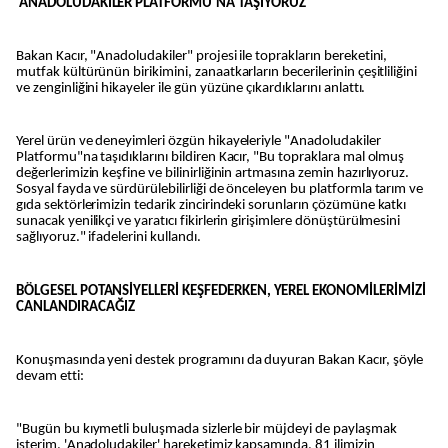
'ANADOLUDAKİLER PLATFORMU'NA TAŞIYORUZ
Bakan Kacır, "Anadoludakiler" projesi ile toprakların bereketini,
mutfak kültürünün birikimini, zanaatkarların becerilerinin çeşitliliğini
ve zenginliğini hikayeler ile gün yüzüne çıkardıklarını anlattı.
Yerel ürün ve deneyimleri özgün hikayeleriyle "Anadoludakiler
Platformu"na taşıdıklarını bildiren Kacır, "Bu topraklara mal olmuş
değerlerimizin keşfine ve bilinirliğinin artmasına zemin hazırlıyoruz.
Sosyal fayda ve sürdürülebilirliği de önceleyen bu platformla tarım ve
gıda sektörlerimizin tedarik zincirindeki sorunların çözümüne katkı
sunacak yenilikçi ve yaratıcı fikirlerin girişimlere dönüştürülmesini
sağlıyoruz." ifadelerini kullandı.
BÖLGESEL POTANSİYELLERİ KEŞFEDERKEN, YEREL EKONOMİLERİMİZİ
CANLANDIRACAĞIZ
Konuşmasında yeni destek programını da duyuran Bakan Kacır, şöyle
devam etti:
"Bugün bu kıymetli buluşmada sizlerle bir müjdeyi de paylaşmak
isterim. 'Anadoludakiler' hareketimiz kapsamında, 81 ilimizin