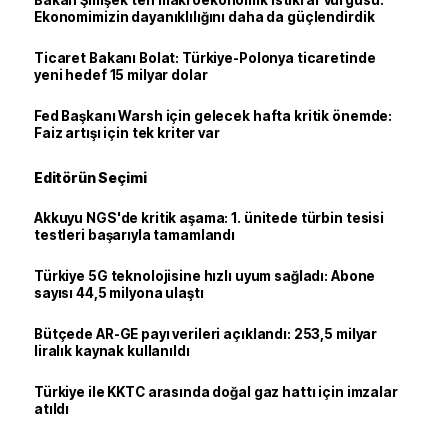
Bakan Şimşek’ten makroekonomik istikrar vurgusu:
Ekonomimizin dayanıklılığını daha da güçlendirdik
Ticaret Bakanı Bolat: Türkiye-Polonya ticaretinde
yeni hedef 15 milyar dolar
Fed Başkanı Warsh için gelecek hafta kritik önemde:
Faiz artışı için tek kriter var
Editörün Seçimi
Akkuyu NGS'de kritik aşama: 1. ünitede türbin tesisi
testleri başarıyla tamamlandı
Türkiye 5G teknolojisine hızlı uyum sağladı: Abone
sayısı 44,5 milyona ulaştı
Bütçede AR-GE payı verileri açıklandı: 253,5 milyar
liralık kaynak kullanıldı
Türkiye ile KKTC arasında doğal gaz hattı için imzalar
atıldı