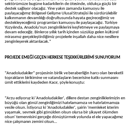
sektörümüze bugüne kadarkilerin de ötesinde, oldukça güçlü bir
destek sağlıyor olacağız. Yine yakın zamanda kamuoyu ile
paylaşacağımız Bölgesel Gelişme Ulusal Stratejisi ile sürdürülebilir
kalkınmanın devamlılığı doğrultusunda hayata geçireceğimiz ve
destekleyeceğimiz programları kamuoyu ile paylaşacağız. Türkiye
Yüzyılında, Anadolu'nun zenginliklerini keşfetmeye ve paylaşmaya
devam edeceğiz. Binlerce yıllık tarih içinden süzülüp gelen kültürel
mirasımız gerçekleştirdiğimiz projelerle inşallah daha nice nesillere
zenginleşerek aktarılacak."
PROJEDE EMEĞİ GEÇEN HERKESE TEŞEKKÜRLERİMİ SUNUYORUM
"Anadoludakiler" projesinin birlik ve beraberliğin harcı olan bereketli
toprakların birikimine ve vatandaşların becerisine katkı sunmasını
ümit ettiklerini kaydeden Kacır, şöyle konuştu:
"Arzu ediyoruz ki 'Anadoludakiler', dillere destan zenginliklerimizin en
büyüğü olan gönül zenginliğimizi hatırlamamıza ve hatırlatmamıza
vesile olsun. İstiyoruz ki 'Anadoludakiler', şairin 'memleket isterim
yaşamak, sevmek gibi gönülden olsun olursa bir şikayet ölümden
olsun' temennisini gerçeğe dönüştürmek yolunda el ele yapacağımız
nice çalışmanın zemini olsun…