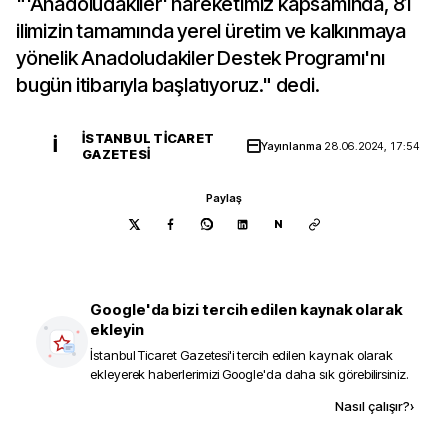
"'Anadoludakiler' hareketimiz kapsamında, 81
ilimizin tamamında yerel üretim ve kalkınmaya
yönelik Anadoludakiler Destek Programı'nı
bugün itibarıyla başlatıyoruz." dedi.
İSTANBUL TICARET
İ
Yayınlanma
28.06.2024, 17:54
GAZETESI
Paylaş
N
Google'da bizi tercih edilen kaynak olarak
ekleyin
İstanbul Ticaret Gazetesi
'i tercih edilen kaynak olarak
ekleyerek haberlerimizi Google'da daha sık görebilirsiniz.
Kaynak ekle
Nasıl çalışır?
›