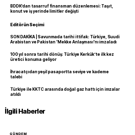
BDDK’dan tasarruf finansman düzenlemesi: Taşıt,
konut ve iş yerinde limitler değişti
Editörün Seçimi
SON DAKİKA | Savunmada tarihi ittifak: Türkiye, Suudi
Arabistan ve Pakistan 'Mekke Anlaşması'nı imzaladı
100 yıl sonra tarihi dönüş: Türkiye Kerkük’te ilk kez
üretici konuma geliyor
İhracatçıdan yeşil pasaportta seviye ve kademe
talebi
Türkiye ile KKTC arasında doğal gaz hattı için imzalar
atıldı
İlgili Haberler
GÜNDEM