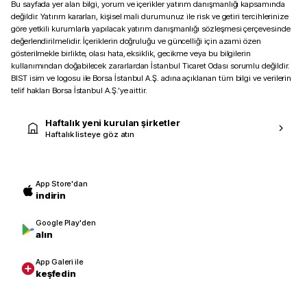
Bu sayfada yer alan bilgi, yorum ve içerikler yatırım danışmanlığı kapsamında
değildir. Yatırım kararları, kişisel mali durumunuz ile risk ve getiri tercihlerinize
göre yetkili kurumlarla yapılacak yatırım danışmanlığı sözleşmesi çerçevesinde
değerlendirilmelidir. İçeriklerin doğruluğu ve güncelliği için azami özen
gösterilmekle birlikte, olası hata, eksiklik, gecikme veya bu bilgilerin
kullanımından doğabilecek zararlardan İstanbul Ticaret Odası sorumlu değildir.
BIST isim ve logosu ile Borsa İstanbul A.Ş. adına açıklanan tüm bilgi ve verilerin
telif hakları Borsa İstanbul A.Ş.’ye aittir.
Haftalık yeni kurulan şirketler
Haftalık listeye göz atın
App Store'dan
indirin
Google Play'den
alın
App Galeri ile
keşfedin