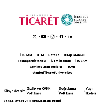
•
•
•
•
İTOTAM
BTM
SoftITo
Kitap İstanbul
Teknopark İstanbul
İDTM İstanbul
İTOSAM
Cemile Sultan Tesisleri
ICVB
İstanbul Ticaret Üniversitesi
Gizlilik ve KVKK
Doğrulama
Yayın
Künye
•
İletişim
•
•
•
Politikası
Politikası
İlkeleri
YASAL UYARI VE SORUMLULUK REDDİ