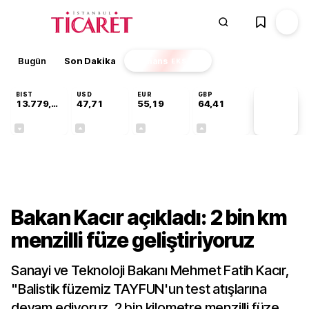
Bugün
Son Dakika
Finans
EKSTRA
BIST
USD
EUR
GBP
13.779,39
47,71
55,19
64,41
PİYASA
VERİLERİ
-0,14%
+0,18%
+0,32%
+0,38%
Gündem
Bakan Kacır açıkladı: 2 bin km
menzilli füze geliştiriyoruz
Sanayi ve Teknoloji Bakanı Mehmet Fatih Kacır,
"Balistik füzemiz TAYFUN'un test atışlarına
devam ediyoruz. 2 bin kilometre menzilli füze