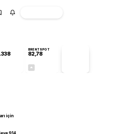
ÜYE
CANLI BORSA
Girişi
BRENTSPOT
.338
82,78
PİYASA
VERİLERİ
-0,55%
+4,90%
+0,00
3,87
rı için
ojeye 914