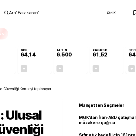
Ara
"
Faiz kararı
"
Ctrl K
RA
GBP
ALTIN
XAGUSD
BTC
64,14
6.500
61,52
64
-0,13%
-0,05%
+0,12%
+0,03%
-0,07
-0,03
7,71
0,02
ve Güvenliği Konseyi toplanıyor
Manşetten Seçmeler
: Ulusal
MGK’dan İran-ABD çatışmala
müzakere çağrısı
Güvenliği
Sıfır atık hedefi için 161 pr