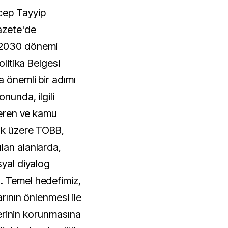
cep Tayyip
azete'de
-2030 dönemi
olitika Belgesi
a önemli bir adımı
nunda, ilgili
şveren ve kamu
mak üzere TOBB,
lan alanlarda,
syal diyalog
. Temel hedefimiz,
arının önlenmesi ile
llerinin korunmasına