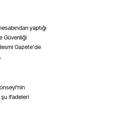
k
e Güvenliği
 Resmi Gazete'de
.
Konseyi'nin
 şu ifadeleri