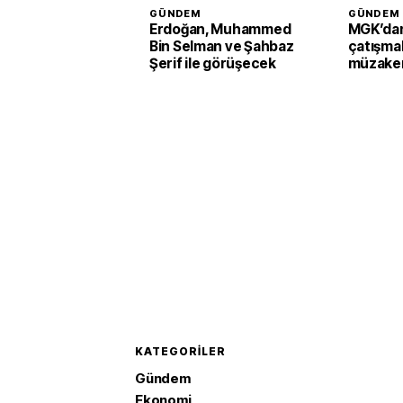
GÜNDEM
GÜNDEM
Erdoğan, Muhammed
MGK’dan
Bin Selman ve Şahbaz
çatışmal
Şerif ile görüşecek
müzaker
KATEGORILER
Gündem
Ekonomi