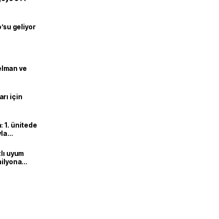
o’su geliyor
lman ve
rı için
 1. ünitede
yla
zlı uyum
milyona