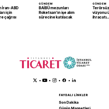
GÜNDEM
GÜNDEM
 İran-ABD
BAİBÜ mezunları
Terörsüz
arı için
Roketsan’ın işe alım
vizyonu 
e çağrısı
sürecine katılacak
ihracatı
güçlendi
•
•
•
•
FAYDALI LINKLER
Son Dakika
Günün Manşetleri