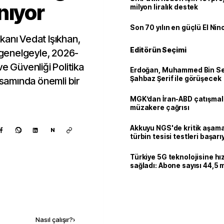
nıyor
milyon liralık destek
Son 70 yılın en güçlü El Nin
kanı Vedat Işıkhan,
Editörün Seçimi
genelgeyle, 2026-
e Güvenliği Politika
Erdoğan, Muhammed Bin Se
Şahbaz Şerif ile görüşecek
psamında önemli bir
MGK’dan İran-ABD çatışmala
müzakere çağrısı
Akkuyu NGS'de kritik aşama:
N
türbin tesisi testleri başarı
tamamlandı
Türkiye 5G teknolojisine hı
sağladı: Abone sayısı 44,5 
ulaştı
Kaynak ekle
Nasıl çalışır?
›