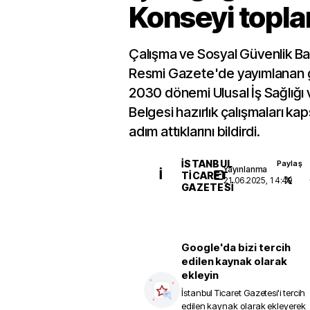
Konseyi topla
Çalışma ve Sosyal Güvenlik Ba
Resmi Gazete'de yayımlanan 
2030 dönemi Ulusal İş Sağlığı v
Belgesi hazırlık çalışmaları ka
adım attıklarını bildirdi.
İSTANBUL
Paylaş
Yayınlanma
İ
TICARET
21.06.2025, 14:49
GAZETESI
Google'da bizi tercih
edilen kaynak olarak
ekleyin
İstanbul Ticaret Gazetesi
'i tercih
edilen kaynak olarak ekleyerek