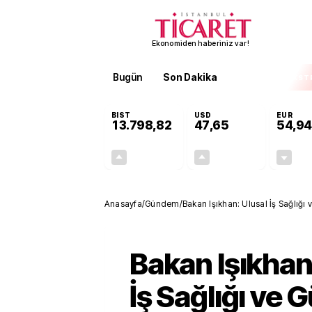
Ekonomiden haberiniz var!
Bugün
Son Dakika
Finans
EKST
BIST
USD
EUR
13.798,82
47,65
54,94
+0,70%
+0,05%
95,68
0,02
Anasayfa
/
Gündem
/
Bakan Işıkhan: Ulusal İş Sağlığı 
Bakan Işıkhan
İş Sağlığı ve 