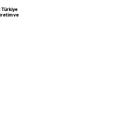
 Türkiye
üretim ve
recek