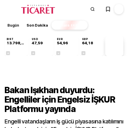
Bugün
Son Dakika
Finans
EKSTRA
BIST
USD
EUR
GBP
13.798,82
47,59
54,96
64,18
PİYASA
VERİLERİ
+0,70%
+0,06%
-0,09%
+0,13%
Galeri
Bakan Işıkhan duyurdu:
Engelliler için Engelsiz İŞKUR
Platformu yayında
Engelli vatandaşların iş gücü piyasasına katılımını