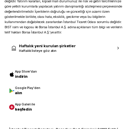
değildir. Yatırım kararları, kişisel mali durumunuz ile risk ve getiri tercihlerinize
göre yetkili kurumlarla yapılacak yatırım danışmanlığı sözleşmesi çerçevesinde
değerlendirilmelidir. İçeriklerin doğruluğu ve güncelliği için azami özen
gösterilmekle birlikte, olası hata, eksiklik, gecikme veya bu bilgilerin
kullanımından doğabilecek zararlardan İstanbul Ticaret Odası sorumlu değildir.
BIST isim ve logosu ile Borsa İstanbul A.Ş. adına açıklanan tüm bilgi ve verilerin
telif hakları Borsa İstanbul A.Ş.’ye aittir.
Haftalık yeni kurulan şirketler
Haftalık listeye göz atın
App Store'dan
indirin
Google Play'den
alın
App Galeri ile
keşfedin