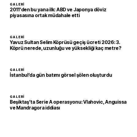
GALERI
2011'den bu yana ilk: ABD ve Japonya döviz
piyasasına ortak müdahale etti
GALERI
Yavuz Sultan Selim Köprüsü geçiş ücreti 2026: 3.
Köprü nerede, uzunluğu ve yüksekliği kaç metre?
GALERI
İstanbul’da gün batımı görsel şölen oluşturdu
GALERI
Beşiktaş’ta Serie A operasyonu: Vlahovic, Anguissa
ve Mandragora iddiası