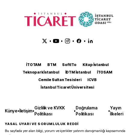
•
•
•
•
İTOTAM
BTM
SoftITo
Kitap İstanbul
Teknopark İstanbul
İDTM İstanbul
İTOSAM
Cemile Sultan Tesisleri
ICVB
İstanbul Ticaret Üniversitesi
Gizlilik ve KVKK
Doğrulama
Yayın
Künye
•
İletişim
•
•
•
Politikası
Politikası
İlkeleri
YASAL UYARI VE SORUMLULUK REDDİ
Bu sayfada yer alan bilgi, yorum ve içerikler yatırım danışmanlığı kapsamında