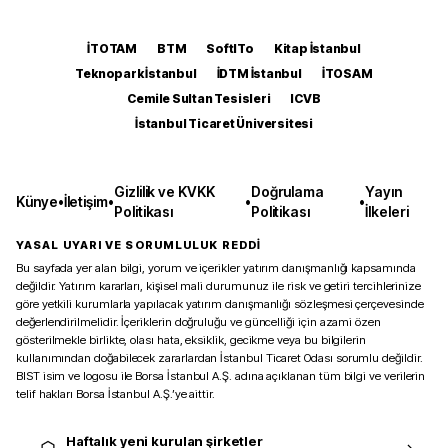
İTOTAM
BTM
SoftITo
Kitap İstanbul
Teknopark İstanbul
İDTM İstanbul
İTOSAM
Cemile Sultan Tesisleri
ICVB
İstanbul Ticaret Üniversitesi
Gizlilik ve KVKK
Doğrulama
Yayın
Künye
•
İletişim
•
•
•
Politikası
Politikası
İlkeleri
YASAL UYARI VE SORUMLULUK REDDİ
Bu sayfada yer alan bilgi, yorum ve içerikler yatırım danışmanlığı kapsamında
değildir. Yatırım kararları, kişisel mali durumunuz ile risk ve getiri tercihlerinize
göre yetkili kurumlarla yapılacak yatırım danışmanlığı sözleşmesi çerçevesinde
değerlendirilmelidir. İçeriklerin doğruluğu ve güncelliği için azami özen
gösterilmekle birlikte, olası hata, eksiklik, gecikme veya bu bilgilerin
kullanımından doğabilecek zararlardan İstanbul Ticaret Odası sorumlu değildir.
BIST isim ve logosu ile Borsa İstanbul A.Ş. adına açıklanan tüm bilgi ve verilerin
telif hakları Borsa İstanbul A.Ş.’ye aittir.
Haftalık yeni kurulan şirketler