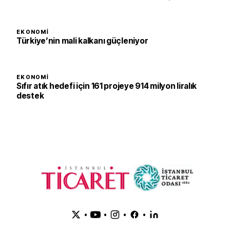
EKONOMI
Türkiye’nin mali kalkanı güçleniyor
EKONOMI
Sıfır atık hedefi için 161 projeye 914 milyon liralık
destek
•
•
•
•