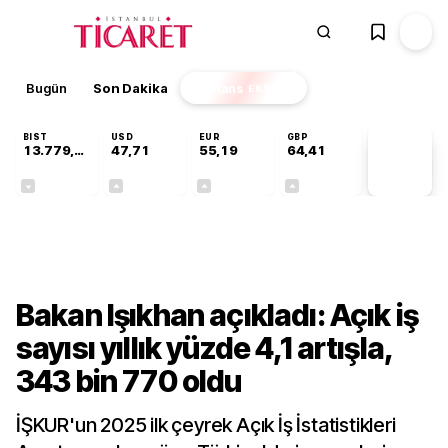
Bugün
Son Dakika
Finans
EKSTRA
BIST
USD
EUR
GBP
13.779,39
47,71
55,19
64,41
PİYASA
VERİLERİ
-0,14%
+0,18%
+0,32%
+0,38%
Ekonomi
Bakan Işıkhan açıkladı: Açık iş
sayısı yıllık yüzde 4,1 artışla,
343 bin 770 oldu
İŞKUR'un 2025 ilk çeyrek Açık İş İstatistikleri