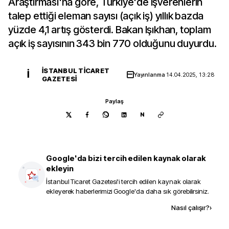
Araştırması'na göre, Türkiye'de işverenlerin
talep ettiği eleman sayısı (açık iş) yıllık bazda
yüzde 4,1 artış gösterdi. Bakan Işıkhan, toplam
açık iş sayısının 343 bin 770 olduğunu duyurdu.
İSTANBUL TICARET
İ
Yayınlanma
14.04.2025, 13:28
GAZETESI
Paylaş
N
Google'da bizi tercih edilen kaynak olarak
ekleyin
İstanbul Ticaret Gazetesi
'i tercih edilen kaynak olarak
ekleyerek haberlerimizi Google'da daha sık görebilirsiniz.
Kaynak ekle
Nasıl çalışır?
›