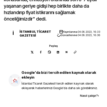
yaşanan geriye gidişi hep birlikte daha da
hızlandırıp fiyat istikrarını sağlamak
önceliğimizdir" dedi.
İSTANBUL TICARET
Yayınlanma
04.06.2023, 16:33
İ
GAZETESI
Güncellenme
04.06.2023, 16:36
Paylaş
N
Google'da bizi tercih edilen kaynak olarak
ekleyin
İstanbul Ticaret Gazetesi
'i tercih edilen kaynak olarak
ekleyerek haberlerimizi Google'da daha sık görebilirsiniz.
Kaynak ekle
Nasıl çalışır?
›