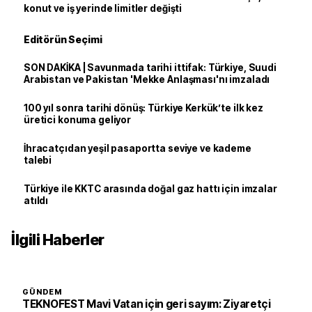
konut ve iş yerinde limitler değişti
Editörün Seçimi
SON DAKİKA | Savunmada tarihi ittifak: Türkiye, Suudi
Arabistan ve Pakistan 'Mekke Anlaşması'nı imzaladı
100 yıl sonra tarihi dönüş: Türkiye Kerkük’te ilk kez
üretici konuma geliyor
İhracatçıdan yeşil pasaportta seviye ve kademe
talebi
Türkiye ile KKTC arasında doğal gaz hattı için imzalar
atıldı
İlgili Haberler
GÜNDEM
TEKNOFEST Mavi Vatan için geri sayım: Ziyaretçi