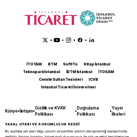
•
•
•
•
İTOTAM
BTM
SoftITo
Kitap İstanbul
Teknopark İstanbul
İDTM İstanbul
İTOSAM
Cemile Sultan Tesisleri
ICVB
İstanbul Ticaret Üniversitesi
Gizlilik ve KVKK
Doğrulama
Yayın
Künye
•
İletişim
•
•
•
Politikası
Politikası
İlkeleri
YASAL UYARI VE SORUMLULUK REDDİ
Bu sayfada yer alan bilgi, yorum ve içerikler yatırım danışmanlığı kapsamında
değildir. Yatırım kararları, kişisel mali durumunuz ile risk ve getiri tercihlerinize