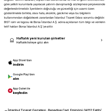
göre yetkili kurumlarla yapılacak yatırım danışmanlığı sözleşmesi çerçevesinde
değerlendirilmelidir. İçeriklerin doğruluğu ve güncelliği için azami özen
gösterilmekle birlikte, olası hata, eksiklik, gecikme veya bu bilgilerin
kullanımından doğabilecek zararlardan İstanbul Ticaret Odası sorumlu değildir.
BIST isim ve logosu ile Borsa İstanbul A.Ş. adına açıklanan tüm bilgi ve verilerin
telif hakları Borsa İstanbul A.Ş.’ye aittir.
Haftalık yeni kurulan şirketler
Haftalık listeye göz atın
App Store'dan
indirin
Google Play'den
alın
App Galeri ile
keşfedin
İstanbul Ticaret Gazetesi · Reşadiye Cad. Eminönü 34112 Fatih/