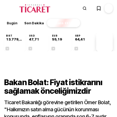
Bugün
Son Dakika
Finans
EKSTRA
BIST
USD
EUR
GBP
13.779,39
47,71
55,19
64,41
PİYASA
VERİLERİ
-0,14%
+0,18%
+0,32%
+0,38%
Gündem
Bakan Bolat: Fiyat istikrarını
sağlamak önceliğimizdir
Ticaret Bakanlığı görevine getirilen Ömer Bolat,
"Halkımızın satın alma gücünün korunması
konusunda, enflasyon oranında son 6-7 aydır