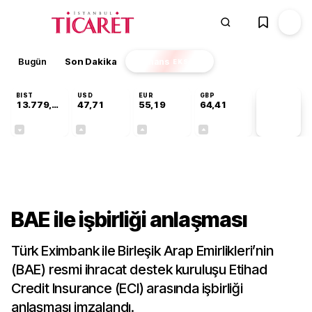
Bugün
Son Dakika
Finans
EKSTRA
BIST
USD
EUR
GBP
13.779,39
47,71
55,19
64,41
PİYASA
VERİLERİ
-0,14%
+0,18%
+0,32%
+0,38%
Gündem
BAE ile işbirliği anlaşması
Türk Eximbank ile Birleşik Arap Emirlikleri’nin
(BAE) resmi ihracat destek kuruluşu Etihad
Credit Insurance (ECI) arasında işbirliği
anlaşması imzalandı.