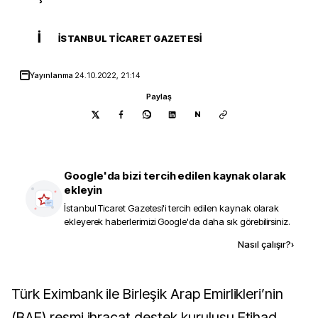
İ
İSTANBUL TICARET GAZETESI
Yayınlanma
24.10.2022, 21:14
Paylaş
N
Google'da bizi tercih edilen kaynak olarak
ekleyin
İstanbul Ticaret Gazetesi
'i tercih edilen kaynak olarak
ekleyerek haberlerimizi Google'da daha sık görebilirsiniz.
Kaynak ekle
Nasıl çalışır?
›
Türk Eximbank ile Birleşik Arap Emirlikleri’nin
(BAE) resmi ihracat destek kuruluşu Etihad