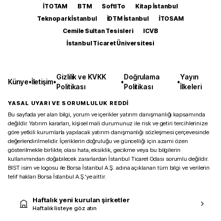
İTOTAM
BTM
SoftITo
Kitap İstanbul
Teknopark İstanbul
İDTM İstanbul
İTOSAM
Cemile Sultan Tesisleri
ICVB
İstanbul Ticaret Üniversitesi
Gizlilik ve KVKK
Doğrulama
Yayın
Künye
•
İletişim
•
•
•
Politikası
Politikası
İlkeleri
YASAL UYARI VE SORUMLULUK REDDİ
Bu sayfada yer alan bilgi, yorum ve içerikler yatırım danışmanlığı kapsamında
değildir. Yatırım kararları, kişisel mali durumunuz ile risk ve getiri tercihlerinize
göre yetkili kurumlarla yapılacak yatırım danışmanlığı sözleşmesi çerçevesinde
değerlendirilmelidir. İçeriklerin doğruluğu ve güncelliği için azami özen
gösterilmekle birlikte, olası hata, eksiklik, gecikme veya bu bilgilerin
kullanımından doğabilecek zararlardan İstanbul Ticaret Odası sorumlu değildir.
BIST isim ve logosu ile Borsa İstanbul A.Ş. adına açıklanan tüm bilgi ve verilerin
telif hakları Borsa İstanbul A.Ş.’ye aittir.
Haftalık yeni kurulan şirketler
Haftalık listeye göz atın