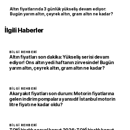
İstanbul başvuru sonuçları açıklandı mı?
Altın fiyatlarında 3 günlük yükseliş devam ediyor:
Bugün yarım altın, çeyrek altın, gram altın ne kadar?
İlgili Haberler
BILGI REHBERI
Altın fiyatları son dakika: Yükseliş serisi devam
ediyor! Ons altın yedi haftanın zirvesinde! Bugün
yarım altın, çeyrek altın, gram altın ne kadar?
BILGI REHBERI
Akaryakıt fiyatları son durum: Motorin fiyatlarına
gelen indirim pompalara yansıdı! İstanbul motorin
litre fiyatı ne kadar oldu?
BILGI REHBERI