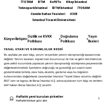
İTOTAM
BTM
SoftITo
Kitap İstanbul
Teknopark İstanbul
İDTM İstanbul
İTOSAM
Cemile Sultan Tesisleri
ICVB
İstanbul Ticaret Üniversitesi
Gizlilik ve KVKK
Doğrulama
Yayın
Künye
•
İletişim
•
•
•
Politikası
Politikası
İlkeleri
YASAL UYARI VE SORUMLULUK REDDİ
Bu sayfada yer alan bilgi, yorum ve içerikler yatırım danışmanlığı kapsamında
değildir. Yatırım kararları, kişisel mali durumunuz ile risk ve getiri tercihlerinize
göre yetkili kurumlarla yapılacak yatırım danışmanlığı sözleşmesi çerçevesinde
değerlendirilmelidir. İçeriklerin doğruluğu ve güncelliği için azami özen
gösterilmekle birlikte, olası hata, eksiklik, gecikme veya bu bilgilerin
kullanımından doğabilecek zararlardan İstanbul Ticaret Odası sorumlu değildir.
BIST isim ve logosu ile Borsa İstanbul A.Ş. adına açıklanan tüm bilgi ve verilerin
telif hakları Borsa İstanbul A.Ş.’ye aittir.
Haftalık yeni kurulan şirketler
Haftalık listeye göz atın