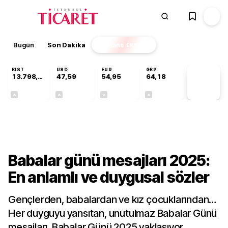
Bugün
Son Dakika
Finans
EKSTRA
BIST
USD
EUR
GBP
13.798,82
47,59
54,95
64,18
PİYASA
VERİLERİ
+0,70%
+0,05%
-0,10%
+0,13%
Bilgi Rehberi
Babalar günü mesajları 2025:
En anlamlı ve duygusal sözler
Gençlerden, babalardan ve kız çocuklarından…
Her duyguyu yansıtan, unutulmaz Babalar Günü
mesajları. Babalar Günü 2025 yaklaşıyor…