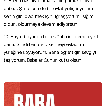
9. Ellerin nasırlıydı ama kalbin pamuk gibiydi
baba… Şimdi ben de bir evlat yetiştiriyorum,
senin gibi olabilmek için uğraşıyorum. Işığım
oldun, oldurmaya devam ediyorsun.
10. Hayat boyunca bir tek “aferin” demen yetti
bana. Şimdi ben de o kelimeyi evladımın
yüreğine koyuyorum. Bana öğrettiğin sevgiyi
taşıyorum. Babalar Günün kutlu olsun.