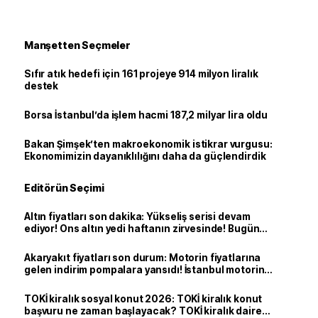
Manşetten Seçmeler
Sıfır atık hedefi için 161 projeye 914 milyon liralık
destek
Borsa İstanbul’da işlem hacmi 187,2 milyar lira oldu
Bakan Şimşek’ten makroekonomik istikrar vurgusu:
Ekonomimizin dayanıklılığını daha da güçlendirdik
Editörün Seçimi
Altın fiyatları son dakika: Yükseliş serisi devam
ediyor! Ons altın yedi haftanın zirvesinde! Bugün
yarım altın, çeyrek altın, gram altın ne kadar?
Akaryakıt fiyatları son durum: Motorin fiyatlarına
gelen indirim pompalara yansıdı! İstanbul motorin
litre fiyatı ne kadar oldu?
TOKİ kiralık sosyal konut 2026: TOKİ kiralık konut
başvuru ne zaman başlayacak? TOKİ kiralık daire