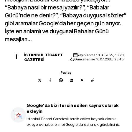
“Babaya nasıl bir mesaj yazılır?”, “Babalar
Günü’nde ne denir?”, “Babaya duygusal sözler”
gibi aramalar Google’da her geçen gün arıyor.
İşte en anlamlı ve duygusal Babalar Günü
mesajları...
İSTANBUL TICARET
Yayınlanma
13.06.2025, 16:23
İ
GAZETESI
Güncellenme
10.07.2026, 23:48
Paylaş
N
Google'da bizi tercih edilen kaynak olarak
ekleyin
İstanbul Ticaret Gazetesi
'i tercih edilen kaynak olarak
ekleyerek haberlerimizi Google'da daha sık görebilirsiniz.