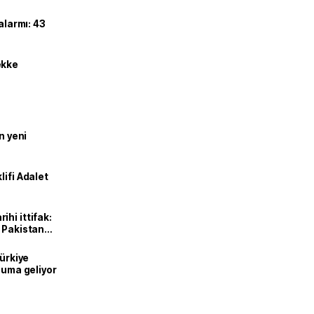
alarmı: 43
ekke
n yeni
lifi Adalet
hi ittifak:
e Pakistan
dı
Türkiye
onuma geliyor