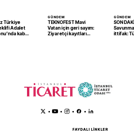
GÜNDEM
GÜNDEM
z Türkiye
TEKNOFEST Mavi
SON DAKİ
eklifi Adalet
Vatan için geri sayım:
Savunmad
nu’nda kabul
Ziyaretçi kayıtları
ittifak: 
başladı
Arabista
'Mekke A
imzaladı
•
•
•
•
FAYDALI LINKLER