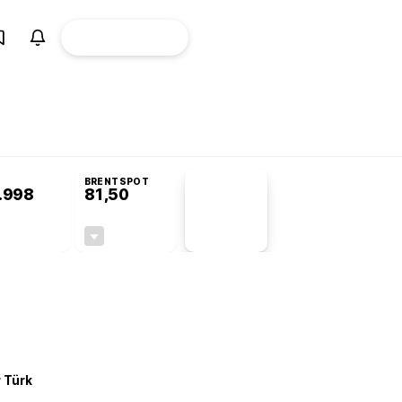
ÜYE
CANLI BORSA
Girişi
omisyonu’nda kabul edildi
BRENTSPOT
.998
81,50
PİYASA
VERİLERİ
+0,24%
-1,55%
+0,00
-1,28
r Türk