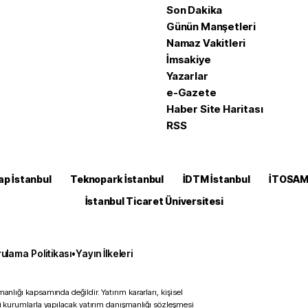
Son Dakika
Günün Manşetleri
Namaz Vakitleri
İmsakiye
Yazarlar
e-Gazete
Haber Site Haritası
RSS
ap İstanbul
Teknopark İstanbul
İDTM İstanbul
İTOSA
İstanbul Ticaret Üniversitesi
ulama Politikası
•
Yayın İlkeleri
anlığı kapsamında değildir. Yatırım kararları, kişisel
ili kurumlarla yapılacak yatırım danışmanlığı sözleşmesi