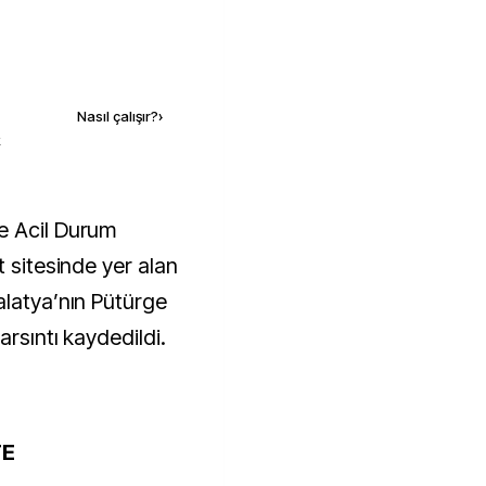
Kaynak ekle
Nasıl çalışır?
›
k
e Acil Durum
t sitesinde yer alan
alatya’nın Pütürge
arsıntı kaydedildi.
TE