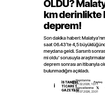
OLDU? Malaty
km derinlikte
deprem!
Son dakika haberi: Malatya’nı
saat 06.43’te 4,5 büyüklüğü
meydana geldi. Sarsıntı sonra
mi oldu' sorusuyla araştırmalar
deprem sonrası an itibarıyla 
bulunmadığını açıkladı.
Yayınlanma
İSTANBUL
Paylaş
21.02.2026, 10:11
İ
TICARET
Güncellenme
GAZETESI
05.07.2026, 23:31