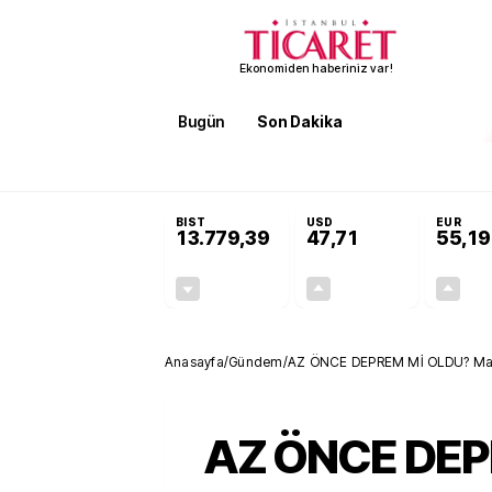
Ekonomiden haberiniz var!
Bugün
Son Dakika
Finans
EKST
SON DAKİKA
Terörsüz Türkiye Yasası teklifi 
BIST
USD
EUR
13.779,39
47,71
55,19
-0,14%
+0,18%
-19,42
0,09
Anasayfa
/
Gündem
/
AZ ÖNCE DEPREM Mİ OLDU? Malat
AZ ÖNCE DEP