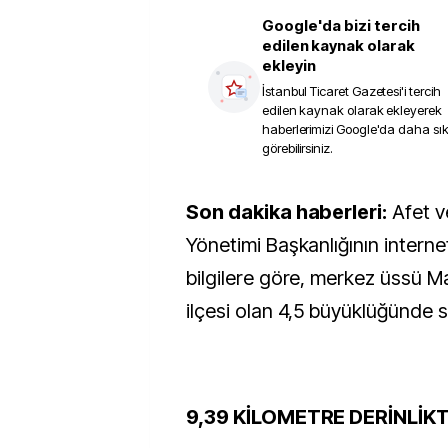
Google'da bizi tercih
edilen kaynak olarak
ekleyin
İstanbul Ticaret Gazetesi
'i tercih
edilen kaynak olarak ekleyerek
haberlerimizi Google'da daha sı
görebilirsiniz.
Son dakika haberleri:
Afet v
Yönetimi Başkanlığının interne
bilgilere göre, merkez üssü M
ilçesi olan 4,5 büyüklüğünde s
9,39 KİLOMETRE DERİNLİK