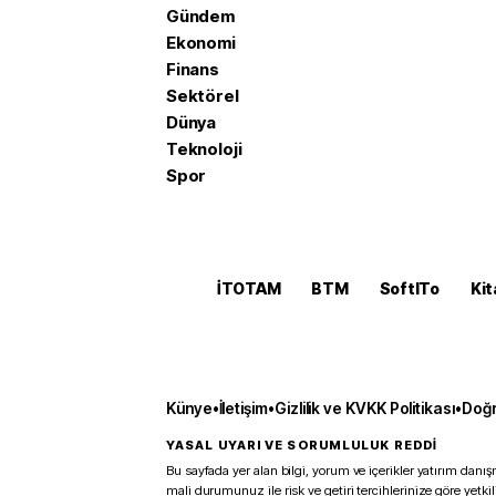
Gündem
Ekonomi
Finans
Sektörel
Dünya
Teknoloji
Spor
İTOTAM
BTM
SoftITo
Kit
Künye
•
İletişim
•
Gizlilik ve KVKK Politikası
•
Doğr
YASAL UYARI VE SORUMLULUK REDDİ
Bu sayfada yer alan bilgi, yorum ve içerikler yatırım danışm
mali durumunuz ile risk ve getiri tercihlerinize göre yetk