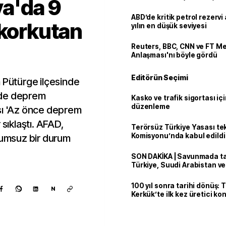
a'da 9
ABD’de kritik petrol rezervi 
 korkutan
yılın en düşük seviyesi
Reuters, BBC, CNN ve FT M
Anlaşması'nı böyle gördü
Editörün Seçimi
n Pütürge ilçesinde
nde deprem
Kasko ve trafik sigortası içi
düzenleme
sı 'Az önce deprem
 sıklaştı. AFAD,
Terörsüz Türkiye Yasası tek
Komisyonu’nda kabul edildi
olumsuz bir durum
SON DAKİKA | Savunmada tari
Türkiye, Suudi Arabistan v
'Mekke Anlaşması'nı imzala
100 yıl sonra tarihi dönüş: 
N
Kerkük’te ilk kez üretici k