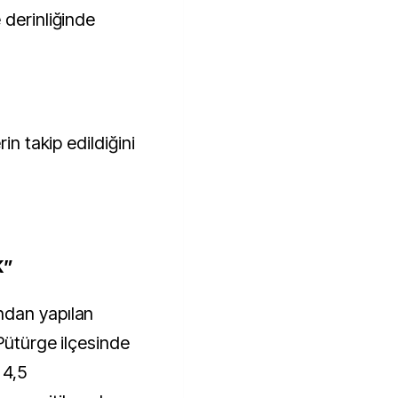
 derinliğinde
in takip edildiğini
K”
ndan yapılan
Pütürge ilçesinde
 4,5