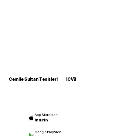
M
Cemile Sultan Tesisleri
ICVB
App Store'dan
indirin
Google Play'den