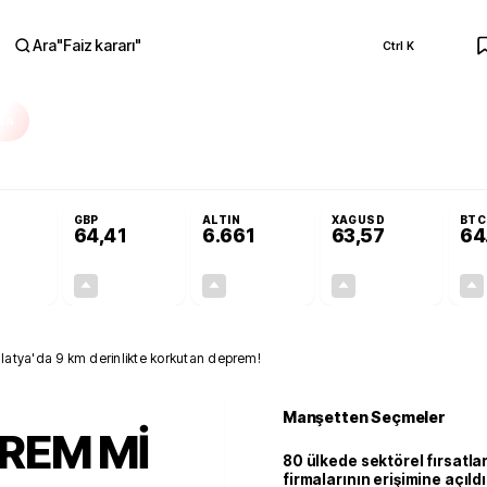
Ara
"
Faiz kararı
"
Ctrl K
RA
Adalet Komisyonu’nda kabul edildi
Terörsüz Türkiye Yasası teklifi Adalet K
GBP
ALTIN
XAGUSD
BTC
64,41
6.661
63,57
64
+0,32%
+0,38%
+2,59%
+3,37%
0,18
0,24
167,96
2,07
ya'da 9 km derinlikte korkutan deprem!
Manşetten Seçmeler
REM Mİ
80 ülkede sektörel fırsatla
firmalarının erişimine açıldı