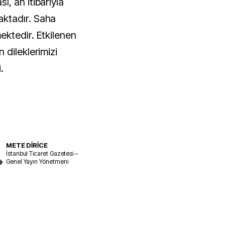
, an itibarıyla
ktadır. Saha
ktedir. Etkilenen
 dileklerimizi
.
METE DİRİCE
İstanbul Ticaret Gazetesi –
Genel Yayın Yönetmeni