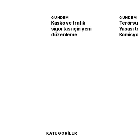
GÜNDEM
GÜNDEM
Kasko ve trafik
Terörsü
sigortası için yeni
Yasası t
düzenleme
Komisyo
edildi
KATEGORILER