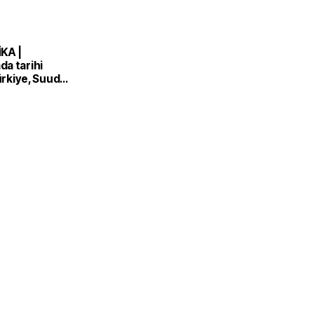
KA |
a tarihi
Türkiye, Suudi
n ve Pakistan
nlaşması'nı