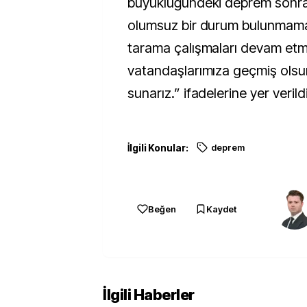
büyüklüğündeki deprem sonrası
olumsuz bir durum bulunmama
tarama çalışmaları devam etme
vatandaşlarımıza geçmiş olsun
sunarız.” ifadelerine yer verildi
İlgili Konular:
deprem
Beğen
Kaydet
İlgili Haberler