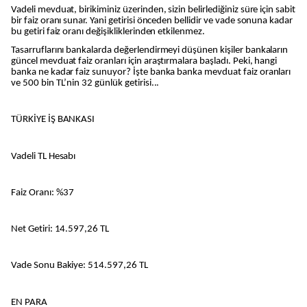
Vadeli mevduat, birikiminiz üzerinden, sizin belirlediğiniz süre için sabit
bir faiz oranı sunar. Yani getirisi önceden bellidir ve vade sonuna kadar
bu getiri faiz oranı değişikliklerinden etkilenmez.
Tasarruflarını bankalarda değerlendirmeyi düşünen kişiler bankaların
güncel mevduat faiz oranları için araştırmalara başladı. Peki, hangi
banka ne kadar faiz sunuyor? İşte banka banka mevduat faiz oranları
ve 500 bin TL’nin 32 günlük getirisi...
TÜRKİYE İŞ BANKASI
Vadeli TL Hesabı
Faiz Oranı: %37
Net Getiri: 14.597,26 TL
Vade Sonu Bakiye: 514.597,26 TL
EN PARA