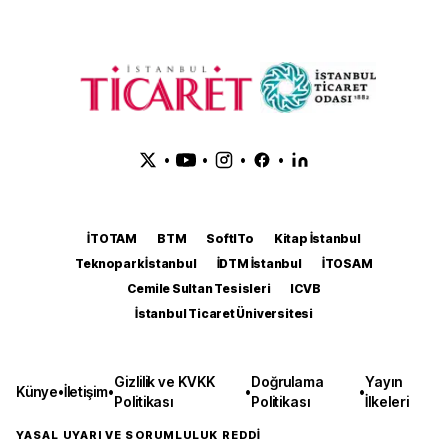
•
•
•
•
İTOTAM
BTM
SoftITo
Kitap İstanbul
Teknopark İstanbul
İDTM İstanbul
İTOSAM
Cemile Sultan Tesisleri
ICVB
İstanbul Ticaret Üniversitesi
Gizlilik ve KVKK
Doğrulama
Yayın
Künye
•
İletişim
•
•
•
Politikası
Politikası
İlkeleri
YASAL UYARI VE SORUMLULUK REDDİ