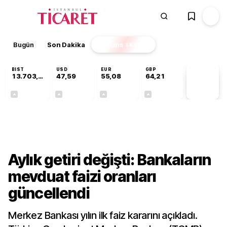
Bugün
Son Dakika
Finans
EKSTRA
BIST
USD
EUR
GBP
13.703,13
47,59
55,08
64,21
PİYASA
VERİLERİ
+0,11%
+0,06%
+0,13%
+0,18%
Gündem
Aylık getiri değişti: Bankaların
mevduat faizi oranları
güncellendi
Merkez Bankası yılın ilk faiz kararını açıkladı.