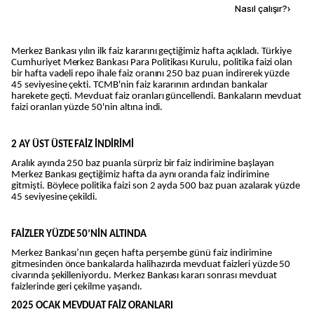
Kaynak ekle
Nasıl çalışır?
›
Merkez Bankası yılın ilk faiz kararını geçtiğimiz hafta açıkladı. Türkiye
Cumhuriyet Merkez Bankası Para Politikası Kurulu, politika faizi olan
bir hafta vadeli repo ihale faiz oranını 250 baz puan indirerek yüzde
45 seviyesine çekti. TCMB'nin faiz kararının ardından bankalar
harekete geçti. Mevduat faiz oranları güncellendi. Bankaların mevduat
faizi oranları yüzde 50'nin altına indi.
2 AY ÜST ÜSTE FAİZ İNDİRİMİ
Aralık ayında 250 baz puanla sürpriz bir faiz indirimine başlayan
Merkez Bankası geçtiğimiz hafta da aynı oranda faiz indirimine
gitmişti. Böylece politika faizi son 2 ayda 500 baz puan azalarak yüzde
45 seviyesine çekildi.
FAİZLER YÜZDE 50’NİN ALTINDA
Merkez Bankası’nın geçen hafta perşembe günü faiz indirimine
gitmesinden önce bankalarda halihazırda mevduat faizleri yüzde 50
civarında şekilleniyordu. Merkez Bankası kararı sonrası mevduat
faizlerinde geri çekilme yaşandı.
2025 OCAK MEVDUAT FAİZ ORANLARI