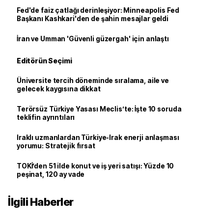
Fed'de faiz çatlağı derinleşiyor: Minneapolis Fed
Başkanı Kashkari'den de şahin mesajlar geldi
İran ve Umman 'Güvenli güzergah' için anlaştı
Editörün Seçimi
Üniversite tercih döneminde sıralama, aile ve
gelecek kaygısına dikkat
Terörsüz Türkiye Yasası Meclis’te: İşte 10 soruda
teklifin ayrıntıları
Iraklı uzmanlardan Türkiye-Irak enerji anlaşması
yorumu: Stratejik fırsat
TOKİ’den 51 ilde konut ve iş yeri satışı: Yüzde 10
peşinat, 120 ay vade
İlgili Haberler