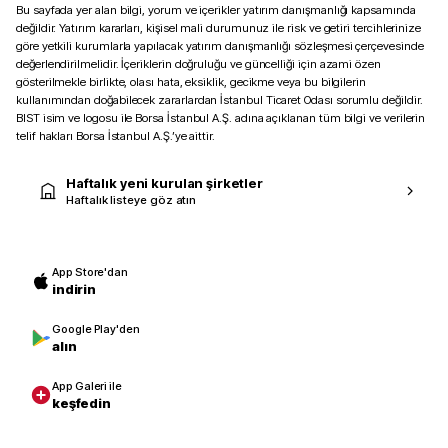
Bu sayfada yer alan bilgi, yorum ve içerikler yatırım danışmanlığı kapsamında
değildir. Yatırım kararları, kişisel mali durumunuz ile risk ve getiri tercihlerinize
göre yetkili kurumlarla yapılacak yatırım danışmanlığı sözleşmesi çerçevesinde
değerlendirilmelidir. İçeriklerin doğruluğu ve güncelliği için azami özen
gösterilmekle birlikte, olası hata, eksiklik, gecikme veya bu bilgilerin
kullanımından doğabilecek zararlardan İstanbul Ticaret Odası sorumlu değildir.
BIST isim ve logosu ile Borsa İstanbul A.Ş. adına açıklanan tüm bilgi ve verilerin
telif hakları Borsa İstanbul A.Ş.’ye aittir.
Haftalık yeni kurulan şirketler
Haftalık listeye göz atın
App Store'dan
indirin
Google Play'den
alın
App Galeri ile
keşfedin