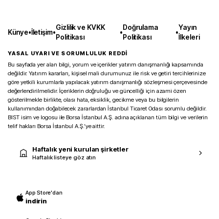
Gizlilik ve KVKK
Doğrulama
Yayın
Künye
•
İletişim
•
•
•
Politikası
Politikası
İlkeleri
YASAL UYARI VE SORUMLULUK REDDİ
Bu sayfada yer alan bilgi, yorum ve içerikler yatırım danışmanlığı kapsamında
değildir. Yatırım kararları, kişisel mali durumunuz ile risk ve getiri tercihlerinize
göre yetkili kurumlarla yapılacak yatırım danışmanlığı sözleşmesi çerçevesinde
değerlendirilmelidir. İçeriklerin doğruluğu ve güncelliği için azami özen
gösterilmekle birlikte, olası hata, eksiklik, gecikme veya bu bilgilerin
kullanımından doğabilecek zararlardan İstanbul Ticaret Odası sorumlu değildir.
BIST isim ve logosu ile Borsa İstanbul A.Ş. adına açıklanan tüm bilgi ve verilerin
telif hakları Borsa İstanbul A.Ş.’ye aittir.
Haftalık yeni kurulan şirketler
Haftalık listeye göz atın
App Store'dan
indirin