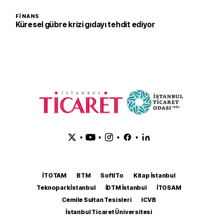
FINANS
Küresel gübre krizi gıdayı tehdit ediyor
•
•
•
•
İTOTAM
BTM
SoftITo
Kitap İstanbul
Teknopark İstanbul
İDTM İstanbul
İTOSAM
Cemile Sultan Tesisleri
ICVB
İstanbul Ticaret Üniversitesi