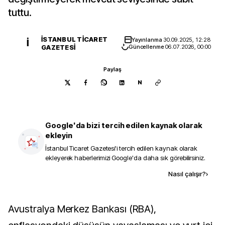
tuttu.
İSTANBUL TICARET
Yayınlanma
30.09.2025, 12:28
İ
GAZETESI
Güncellenme
06.07.2026, 00:00
Paylaş
N
Google'da bizi tercih edilen kaynak olarak
ekleyin
İstanbul Ticaret Gazetesi
'i tercih edilen kaynak olarak
ekleyerek haberlerimizi Google'da daha sık görebilirsiniz.
Kaynak ekle
Nasıl çalışır?
›
Avustralya Merkez Bankası (RBA),