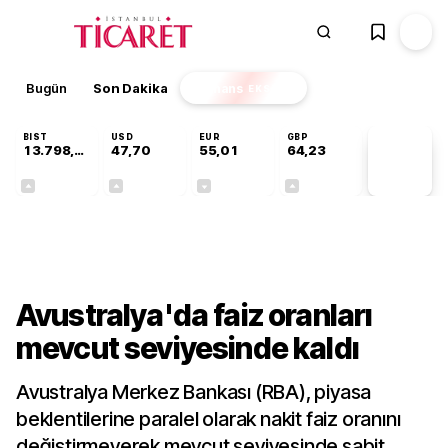
Bugün
Son Dakika
Finans
EKSTRA
BIST
USD
EUR
GBP
13.798,82
47,70
55,01
64,23
PİYASA
VERİLERİ
+0,70%
+0,17%
-0,01%
+0,09%
Finans
Avustralya'da faiz oranları
mevcut seviyesinde kaldı
Avustralya Merkez Bankası (RBA), piyasa
beklentilerine paralel olarak nakit faiz oranını
değiştirmeyerek mevcut seviyesinde sabit