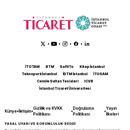
•
•
•
•
İTOTAM
BTM
SoftITo
Kitap İstanbul
Teknopark İstanbul
İDTM İstanbul
İTOSAM
Cemile Sultan Tesisleri
ICVB
İstanbul Ticaret Üniversitesi
Gizlilik ve KVKK
Doğrulama
Yayın
Künye
•
İletişim
•
•
•
Politikası
Politikası
İlkeleri
YASAL UYARI VE SORUMLULUK REDDİ