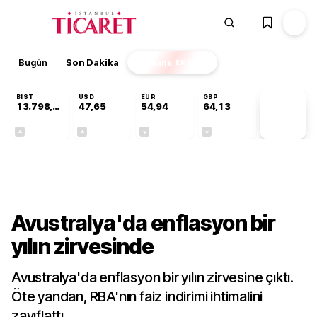
Bugün
Son Dakika
Finans
EKSTRA
BIST
USD
EUR
GBP
13.798,82
47,65
54,94
64,13
PİYASA
VERİLERİ
+0,70%
+0,04%
-0,14%
-0,07%
Finans
Avustralya'da enflasyon bir
yılın zirvesinde
Avustralya'da enflasyon bir yılın zirvesine çıktı.
Öte yandan, RBA'nın faiz indirimi ihtimalini
zayıflattı.