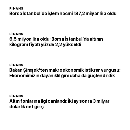
FINANS
Borsa İstanbul’da işlem hacmi 187,2 milyar lira oldu
FINANS
6,5 milyon lira oldu: Borsa İstanbul’da altının
kilogram fiyatı yüzde 2,2 yükseldi
FINANS
Bakan Şimşek’ten makroekonomik istikrar vurgusu:
Ekonomimizin dayanıklılığını daha da güçlendirdik
FINANS
Altın fonlarına ilgi canlandı: İki ay sonra 3 milyar
dolarlık net giriş