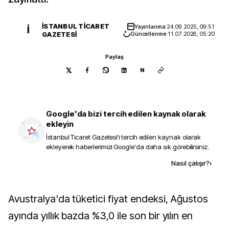
İSTANBUL TICARET
Yayınlanma
24.09.2025, 09:51
İ
GAZETESI
Güncellenme
11.07.2026, 05:20
Paylaş
N
Google'da bizi tercih edilen kaynak olarak
ekleyin
İstanbul Ticaret Gazetesi
'i tercih edilen kaynak olarak
ekleyerek haberlerimizi Google'da daha sık görebilirsiniz.
Kaynak ekle
Nasıl çalışır?
›
Avustralya'da tüketici fiyat endeksi, Ağustos
ayında yıllık bazda %3,0 ile son bir yılın en