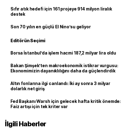
Sıfır atık hedefi için 161 projeye 914 milyon liralık
destek
Son 70 yılın en güçlü El Nino’su geliyor
Editörün Seçimi
Borsa İstanbul’da işlem hacmi 187,2 milyar lira oldu
Bakan Şimşek’ten makroekonomik istikrar vurgusu:
Ekonomimizin dayanıklılığını daha da güçlendirdik
Altın fonlarına ilgi canlandı: İki ay sonra 3 milyar
dolarlık net giriş
Fed Başkanı Warsh için gelecek hafta kritik önemde:
Faiz artışı için tek kriter var
İlgili Haberler