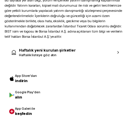
Bu sayfada yer alan bilgi, yorum ve içerikler yatırım danışmanlığı kapsamında
değildir. Yatırım kararları, kişisel mali durumunuz ile risk ve getiri tercihlerinize
göre yetkili kurumlarla yapılacak yatırım danışmanlığı sözleşmesi çerçevesinde
değerlendirilmelidir. İçeriklerin doğruluğu ve güncelliği için azami özen
gösterilmekle birlikte, olası hata, eksiklik, gecikme veya bu bilgilerin
kullanımından doğabilecek zararlardan İstanbul Ticaret Odası sorumlu değildir.
BIST isim ve logosu ile Borsa İstanbul A.Ş. adına açıklanan tüm bilgi ve verilerin
telif hakları Borsa İstanbul A.Ş.’ye aittir.
Haftalık yeni kurulan şirketler
Haftalık listeye göz atın
App Store'dan
indirin
Google Play'den
alın
App Galeri ile
keşfedin