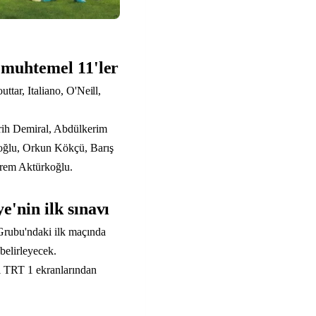
 muhtemel 11'ler
ttar, Italiano, O'Neill,
rih Demiral, Abdülkerim
oğlu, Orkun Kökçü, Barış
rem Aktürkoğlu.
'nin ilk sınavı
Grubu'ndaki ilk maçında
 belirleyecek.
ı TRT 1 ekranlarından