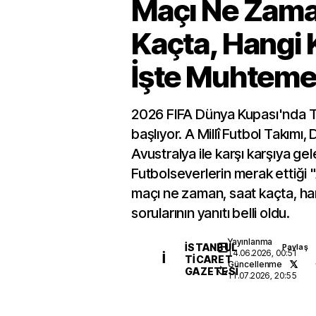
Maçı Ne Zama
Kaçta, Hangi
İşte Muhtemel 
2026 FIFA Dünya Kupası'nda T
başlıyor. A Millî Futbol Takımı,
Avustralya ile karşı karşıya ge
Futbolseverlerin merak ettiği 
maçı ne zaman, saat kaçta, h
sorularının yanıtı belli oldu.
Yayınlanma
İSTANBUL
Paylaş
14.06.2026, 00:51
İ
TICARET
Güncellenme
GAZETESI
11.07.2026, 20:55