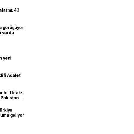
alarmı: 43
’la görüşüyor:
ı vurdu
n yeni
lifi Adalet
hi ittifak:
e Pakistan
dı
Türkiye
onuma geliyor