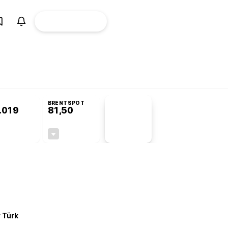
ÜYE
CANLI BORSA
Girişi
omisyonu’nda kabul edildi
BRENTSPOT
.019
81,50
PİYASA
VERİLERİ
+0,09%
-1,55%
+0,00
-1,28
r Türk