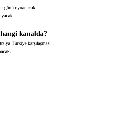
zar günü oynanacak.
layacak.
 hangi kanalda?
alya-Türkiye karşılaşması
nacak.