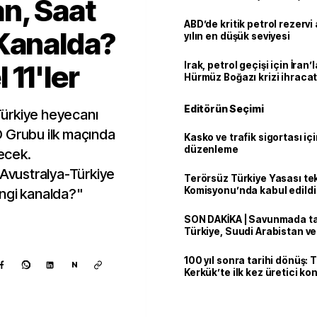
n, Saat
ABD’de kritik petrol rezervi 
 Kanalda?
yılın en düşük seviyesi
11'ler
Irak, petrol geçişi için İran
Hürmüz Boğazı krizi ihracat
Editörün Seçimi
ürkiye heyecanı
 D Grubu ilk maçında
Kasko ve trafik sigortası içi
düzenleme
lecek.
"Avustralya-Türkiye
Terörsüz Türkiye Yasası tek
Komisyonu’nda kabul edildi
angi kanalda?"
SON DAKİKA | Savunmada tari
Türkiye, Suudi Arabistan v
'Mekke Anlaşması'nı imzala
100 yıl sonra tarihi dönüş: 
N
Kerkük’te ilk kez üretici k