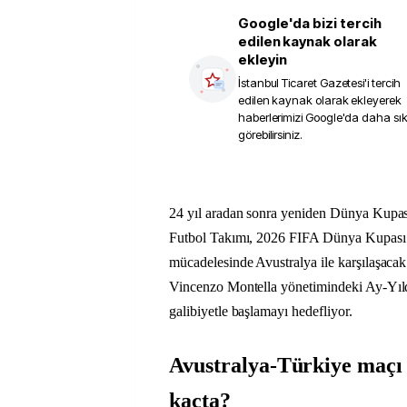
Google'da bizi tercih
edilen kaynak olarak
ekleyin
İstanbul Ticaret Gazetesi
'i tercih
edilen kaynak olarak ekleyerek
haberlerimizi Google'da daha sı
görebilirsiniz.
24 yıl aradan sonra yeniden Dünya Kupası
Futbol Takımı, 2026 FIFA Dünya Kupası 
mücadelesinde Avustralya ile karşılaşacak
Vincenzo Montella yönetimindeki Ay-Yıld
galibiyetle başlamayı hedefliyor.
Avustralya-Türkiye maçı 
kaçta?