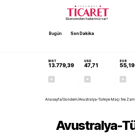
Ekonomiden haberiniz var!
Bugün
Son Dakika
Finans
EKST
SON DAKİKA
Terörsüz Türkiye Yasası teklifi 
BIST
USD
EUR
13.779,39
47,71
55,19
-0,14%
+0,18%
-19,42
0,09
Anasayfa
/
Gündem
/
Avustralya-Türkiye Maçı Ne Zam
11'ler
Avustralya-T