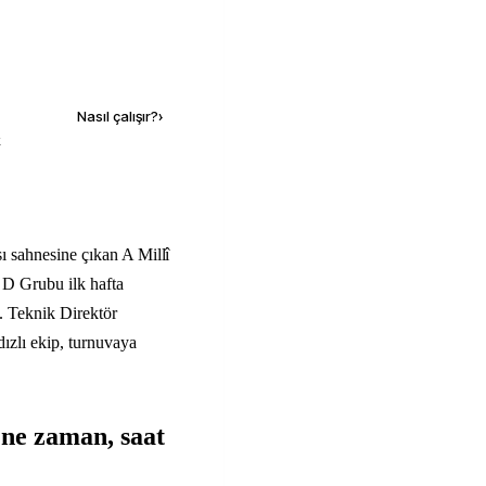
Kaynak ekle
Nasıl çalışır?
›
k
 sahnesine çıkan A Millî
D Grubu ilk hafta
. Teknik Direktör
ızlı ekip, turnuvaya
ne zaman, saat