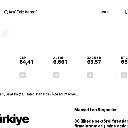
Ara
"
Faiz kararı
"
Ctrl K
RA
Adalet Komisyonu’nda kabul edildi
Terörsüz Türkiye Yasası teklifi Adalet K
GBP
ALTIN
XAGUSD
BTC
64,41
6.661
63,57
65
+0,32%
+0,38%
+2,59%
+3,37%
0,18
0,24
167,96
2,07
an, Saat Kaçta, Hangi Kanalda? İşte Muhtemel
Manşetten Seçmeler
ürkiye
80 ülkede sektörel fırsatla
firmalarının erişimine açıldı