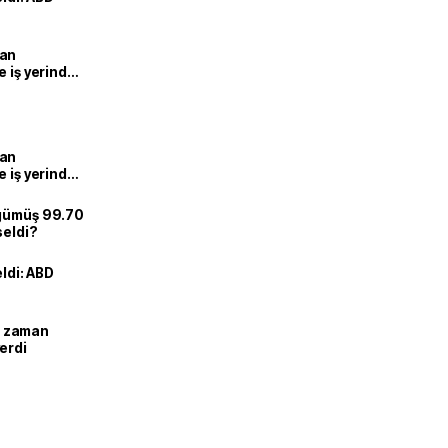
man
e iş yerinde
man
e iş yerinde
 gümüş 99.70
seldi?
eldi: ABD
ne zaman
erdi