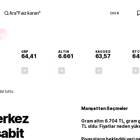
Ara
"
Faiz kararı
"
Ctrl K
RA
GBP
ALTIN
XAGUSD
BTC
64,41
6.661
63,57
64
+0,32%
+0,38%
+2,59%
+3,37%
0,18
0,24
167,96
2,07
it tuttu
Manşetten Seçmeler
erkez
Gram altın 6.704 TL, gram
TL oldu: Fiyatlar neden yük
sabit
Piyasaların beklediği veri g