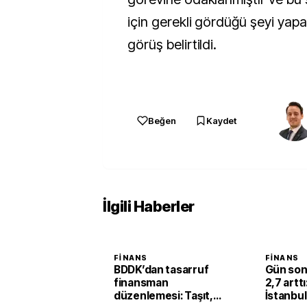
için gerekli gördüğü şeyi yapa
görüş belirtildi.
Beğen
Kaydet
İlgili Haberler
FINANS
FINANS
BDDK’dan tasarruf
Gün son
finansman
2,7 artt
düzenlemesi: Taşıt,
İstanbul