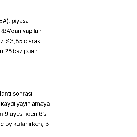
 RBA’dan yapılan
iz %3,85 olarak
izin 25 baz puan
lantı sonrası
oy kaydı yayınlamaya
n 9 üyesinden 6’sı
e oy kullanırken, 3