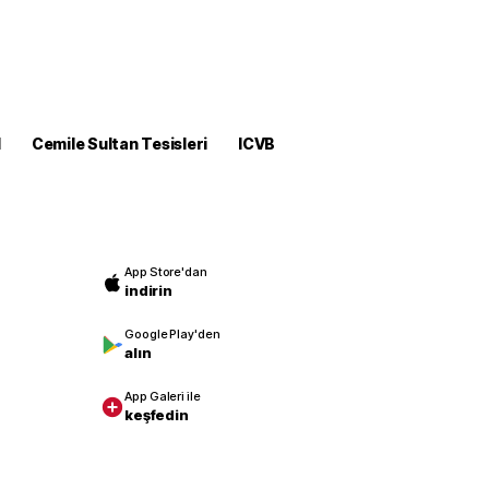
M
Cemile Sultan Tesisleri
ICVB
App Store'dan
indirin
Google Play'den
alın
App Galeri ile
keşfedin