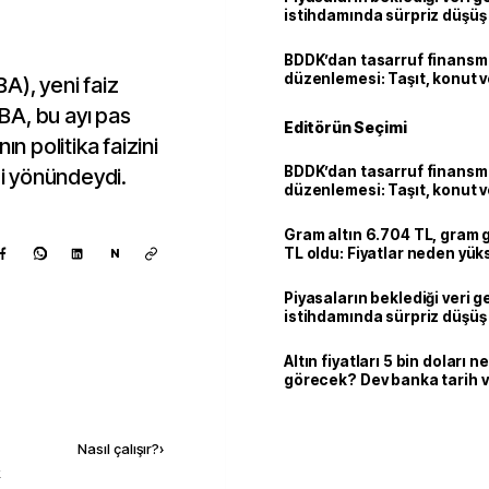
istihdamında sürpriz düşüş
BDDK’dan tasarruf finans
düzenlemesi: Taşıt, konut v
A), yeni faiz
limitler değişti
BA, bu ayı pas
Editörün Seçimi
ın politika faizini
BDDK’dan tasarruf finans
i yönündeydi.
düzenlemesi: Taşıt, konut v
limitler değişti
Gram altın 6.704 TL, gram
TL oldu: Fiyatlar neden yük
N
Piyasaların beklediği veri g
istihdamında sürpriz düşüş
Altın fiyatları 5 bin doları 
görecek? Dev banka tarih v
Kaynak ekle
Nasıl çalışır?
›
k