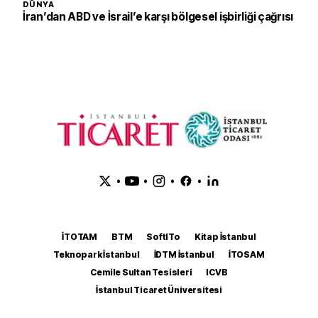
DÜNYA
İran’dan ABD ve İsrail’e karşı bölgesel işbirliği çağrısı
•
•
•
•
İTOTAM
BTM
SoftITo
Kitap İstanbul
Teknopark İstanbul
İDTM İstanbul
İTOSAM
Cemile Sultan Tesisleri
ICVB
İstanbul Ticaret Üniversitesi