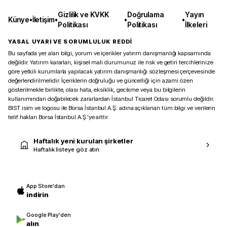
Gizlilik ve KVKK
Doğrulama
Yayın
Künye
•
İletişim
•
•
•
Politikası
Politikası
İlkeleri
YASAL UYARI VE SORUMLULUK REDDİ
Bu sayfada yer alan bilgi, yorum ve içerikler yatırım danışmanlığı kapsamında
değildir. Yatırım kararları, kişisel mali durumunuz ile risk ve getiri tercihlerinize
göre yetkili kurumlarla yapılacak yatırım danışmanlığı sözleşmesi çerçevesinde
değerlendirilmelidir. İçeriklerin doğruluğu ve güncelliği için azami özen
gösterilmekle birlikte, olası hata, eksiklik, gecikme veya bu bilgilerin
kullanımından doğabilecek zararlardan İstanbul Ticaret Odası sorumlu değildir.
BIST isim ve logosu ile Borsa İstanbul A.Ş. adına açıklanan tüm bilgi ve verilerin
telif hakları Borsa İstanbul A.Ş.’ye aittir.
Haftalık yeni kurulan şirketler
Haftalık listeye göz atın
App Store'dan
indirin
Google Play'den
alın