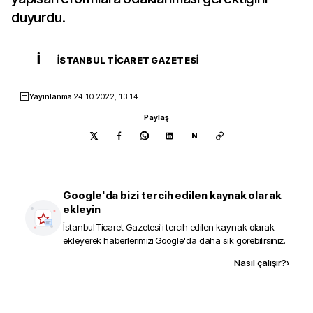
duyurdu.
İ
İSTANBUL TICARET GAZETESI
Yayınlanma
24.10.2022, 13:14
Paylaş
N
Google'da bizi tercih edilen kaynak olarak
ekleyin
İstanbul Ticaret Gazetesi
'i tercih edilen kaynak olarak
ekleyerek haberlerimizi Google'da daha sık görebilirsiniz.
Kaynak ekle
Nasıl çalışır?
›