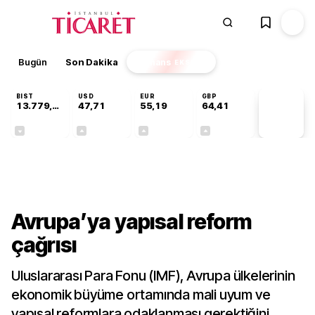
Bugün
Son Dakika
Finans
EKSTRA
BIST
USD
EUR
GBP
13.779,39
47,71
55,19
64,41
PİYASA
VERİLERİ
-0,14%
+0,18%
+0,32%
+0,38%
Dünya
Avrupa’ya yapısal reform
çağrısı
Uluslararası Para Fonu (IMF), Avrupa ülkelerinin
ekonomik büyüme ortamında mali uyum ve
yapısal reformlara odaklanması gerektiğini