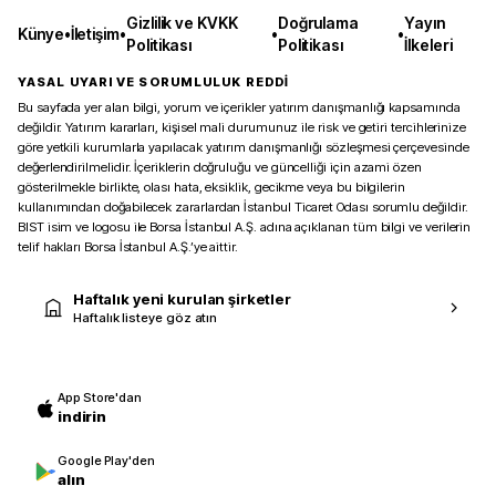
Gizlilik ve KVKK
Doğrulama
Yayın
Künye
•
İletişim
•
•
•
Politikası
Politikası
İlkeleri
YASAL UYARI VE SORUMLULUK REDDİ
Bu sayfada yer alan bilgi, yorum ve içerikler yatırım danışmanlığı kapsamında
değildir. Yatırım kararları, kişisel mali durumunuz ile risk ve getiri tercihlerinize
göre yetkili kurumlarla yapılacak yatırım danışmanlığı sözleşmesi çerçevesinde
değerlendirilmelidir. İçeriklerin doğruluğu ve güncelliği için azami özen
gösterilmekle birlikte, olası hata, eksiklik, gecikme veya bu bilgilerin
kullanımından doğabilecek zararlardan İstanbul Ticaret Odası sorumlu değildir.
BIST isim ve logosu ile Borsa İstanbul A.Ş. adına açıklanan tüm bilgi ve verilerin
telif hakları Borsa İstanbul A.Ş.’ye aittir.
Haftalık yeni kurulan şirketler
Haftalık listeye göz atın
App Store'dan
indirin
Google Play'den
alın