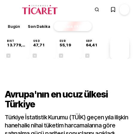
Bugün
Son Dakika
Finans
EKSTRA
BIST
USD
EUR
GBP
13.779,39
47,71
55,19
64,41
PİYASA
VERİLERİ
-0,14%
+0,18%
+0,32%
+0,38%
Gündem
Avrupa'nın en ucuz ülkesi
Türkiye
Türkiye İstatistik Kurumu (TÜİK) geçen yıla ilişkin
hanehalkı nihai tüketim harcamalarına göre
satınalma gücü paritesi sonuçlarını açıkladı.