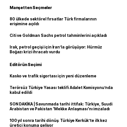
Manşetten Seçmeler
80 ülkede sektörel fırsatlar Türk firmalarının
erişimine açıldı
Citi ve Goldman Sachs petrol tahminlerini açıkladı
Irak, petrol geçişi için İran’la görüşüyor: Hürmüz
Boğazı krizi ihracatı vurdu
Editörün Seçimi
Kasko ve trafik sigortası için yeni düzenleme
Terörsüz Türkiye Yasası teklifi Adalet Komisyonu’nda
kabul edildi
SON DAKİKA | Savunmada tarihi ittifak: Türkiye, Suudi
Arabistan ve Pakistan 'Mekke Anlaşması'nı imzaladı
100 yıl sonra tarihi dönüş: Türkiye Kerkük’te ilk kez
üretici konuma geliyor