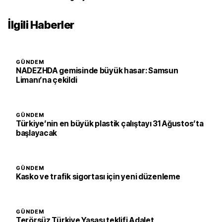
İlgili Haberler
GÜNDEM
NADEZHDA gemisinde büyük hasar: Samsun
Limanı’na çekildi
GÜNDEM
Türkiye’nin en büyük plastik çalıştayı 31 Ağustos’ta
başlayacak
GÜNDEM
Kasko ve trafik sigortası için yeni düzenleme
GÜNDEM
Terörsüz Türkiye Yasası teklifi Adalet