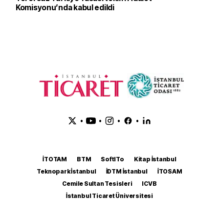
Komisyonu’nda kabul edildi
•
•
•
•
İTOTAM
BTM
SoftITo
Kitap İstanbul
Teknopark İstanbul
İDTM İstanbul
İTOSAM
Cemile Sultan Tesisleri
ICVB
İstanbul Ticaret Üniversitesi