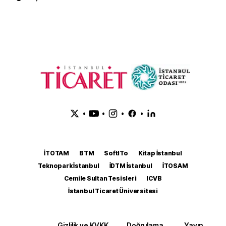
•
•
•
•
İTOTAM
BTM
SoftITo
Kitap İstanbul
Teknopark İstanbul
İDTM İstanbul
İTOSAM
Cemile Sultan Tesisleri
ICVB
İstanbul Ticaret Üniversitesi
Gizlilik ve KVKK
Doğrulama
Yayın