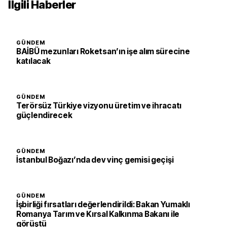
İlgili Haberler
GÜNDEM
BAİBÜ mezunları Roketsan’ın işe alım sürecine
katılacak
GÜNDEM
Terörsüz Türkiye vizyonu üretim ve ihracatı
güçlendirecek
GÜNDEM
İstanbul Boğazı’nda dev vinç gemisi geçişi
GÜNDEM
İşbirliği fırsatları değerlendirildi: Bakan Yumaklı
Romanya Tarım ve Kırsal Kalkınma Bakanı ile
görüştü