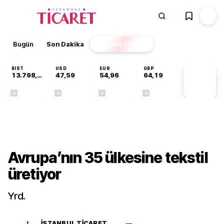
Bugün
Son Dakika
Finans
EKSTRA
BIST
USD
EUR
GBP
13.798,82
47,59
54,96
64,19
PİYASA
VERİLERİ
+0,70%
+0,05%
-0,09%
+0,14%
Gündem
Avrupa’nın 35 ülkesine tekstil
üretiyor
Yrd.
İSTANBUL TICARET