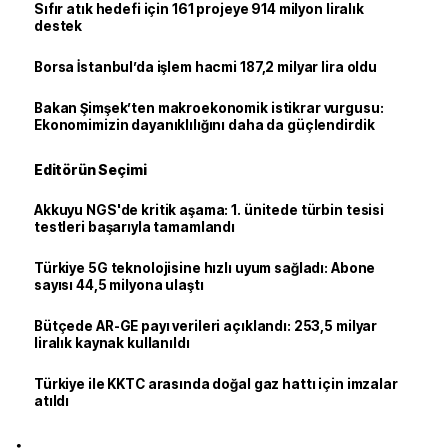
Sıfır atık hedefi için 161 projeye 914 milyon liralık
destek
Borsa İstanbul’da işlem hacmi 187,2 milyar lira oldu
Bakan Şimşek’ten makroekonomik istikrar vurgusu:
Ekonomimizin dayanıklılığını daha da güçlendirdik
Editörün Seçimi
Akkuyu NGS'de kritik aşama: 1. ünitede türbin tesisi
testleri başarıyla tamamlandı
Türkiye 5G teknolojisine hızlı uyum sağladı: Abone
sayısı 44,5 milyona ulaştı
Bütçede AR-GE payı verileri açıklandı: 253,5 milyar
liralık kaynak kullanıldı
Türkiye ile KKTC arasında doğal gaz hattı için imzalar
atıldı