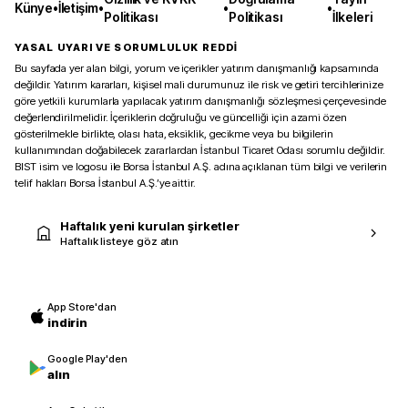
Künye
•
İletişim
•
•
•
Politikası
Politikası
İlkeleri
YASAL UYARI VE SORUMLULUK REDDİ
Bu sayfada yer alan bilgi, yorum ve içerikler yatırım danışmanlığı kapsamında
değildir. Yatırım kararları, kişisel mali durumunuz ile risk ve getiri tercihlerinize
göre yetkili kurumlarla yapılacak yatırım danışmanlığı sözleşmesi çerçevesinde
değerlendirilmelidir. İçeriklerin doğruluğu ve güncelliği için azami özen
gösterilmekle birlikte, olası hata, eksiklik, gecikme veya bu bilgilerin
kullanımından doğabilecek zararlardan İstanbul Ticaret Odası sorumlu değildir.
BIST isim ve logosu ile Borsa İstanbul A.Ş. adına açıklanan tüm bilgi ve verilerin
telif hakları Borsa İstanbul A.Ş.’ye aittir.
Haftalık yeni kurulan şirketler
Haftalık listeye göz atın
App Store'dan
indirin
Google Play'den
alın