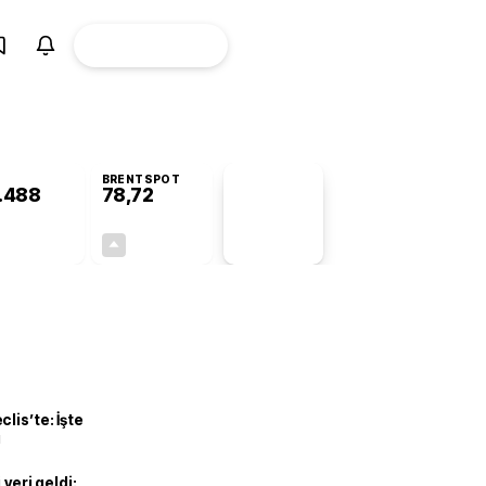
ÜYE
CANLI BORSA
Girişi
BRENTSPOT
.488
78,72
PİYASA
VERİLERİ
+0,56%
+0,37%
+0,00
0,29
lis’te: İşte
ı
veri geldi: