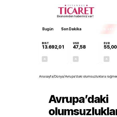
Ekonomiden haberiniz var!
Bugün
Son Dakika
Finans
EKST
BIST
USD
EUR
13.692,01
47,58
55,00
+0,03%
+0,10%
4,08
0,05
Anasayfa
/
Dünya
/
Avrupa’daki olumsuzluklara rağmen 
Avrupa’daki
olumsuzlukla