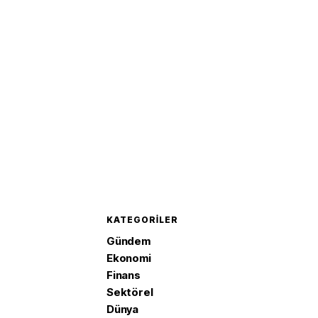
Şirketi'nin hesaplarını
detaylar
dondurdu
KATEGORILER
Gündem
Ekonomi
Finans
Sektörel
Dünya