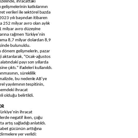
zelinde, ihracattaki
 gelişmelerinin katkılarının
et verileri ile sektörel bazda
 2023 yılı başından itibaren
a 252 milyar avro olan aylık
01 milyar avro düzeyine
larına rağmen Türkiye’nin
lama 8,7 milyar dolardan 8,9
esinde bulunuldu.
on dönem gelişmelerin, pazar
iği aktarılarak, "Ocak-ağustos
alatındaki payı son yıllarda
ne çıktı." ifadeleri kullanıldı.
anmasının, süreklilik
analizde, bu nedenle AB’ye
rel yayılımının tespitinin,
nemdeki ihracat
 olduğu belirtildi.
OR
ürkiye’nin ihracat
erde negatif iken, çoğu
 artış sağladığı anlatıldı.
abet gücünün arttığına
dirmelere yer verildi: