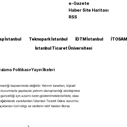
e-Gazete
Haber Site Haritası
RSS
ap İstanbul
Teknopark İstanbul
İDTM İstanbul
İTOSA
İstanbul Ticaret Üniversitesi
ulama Politikası
•
Yayın İlkeleri
anlığı kapsamında değildir. Yatırım kararları, kişisel
ili kurumlarla yapılacak yatırım danışmanlığı sözleşmesi
 güncelliği için azami özen gösterilmekle birlikte, olası
doğabilecek zararlardan İstanbul Ticaret Odası sorumlu
çıklanan tüm bilgi ve verilerin telif hakları Borsa