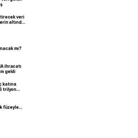
ış
ştirecek veri
lerin altında
ınacak mı?
HA ihracatı
ım geldi
ç katına
 trilyon
,
ik füzeyle