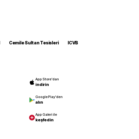
M
Cemile Sultan Tesisleri
ICVB
App Store'dan
indirin
Google Play'den
alın
App Galeri ile
keşfedin