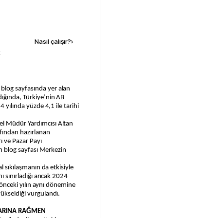
Kaynak ekle
Nasıl çalışır?
›
k
dığında, Türkiye’nin AB
4 yılında yüzde 4,1 ile tarihi
el Müdür Yardımcısı Altan
fından hazırlanan
ı ve Pazar Payı
in blog sayfası Merkezin
al sıkılaşmanın da etkisiyle
nı sınırladığı ancak 2024
r önceki yılın aynı dönemine
ükseldiği vurgulandı.
LARINA RAĞMEN