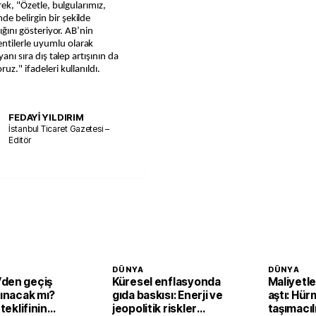
rek, "Özetle, bulgularımız,
e belirgin bir şekilde
dığını gösteriyor. AB’nin
ntilerle uyumlu olarak
anı sıra dış talep artışının da
uz." ifadeleri kullanıldı.
FEDAYİ YILDIRIM
İstanbul Ticaret Gazetesi –
Editör
DÜNYA
DÜNYA
den geçiş
Küresel enflasyonda
Maliyetle
lınacak mı?
gıda baskısı: Enerji ve
aştı: Hür
 teklifinin
jeopolitik riskler
taşımacıl