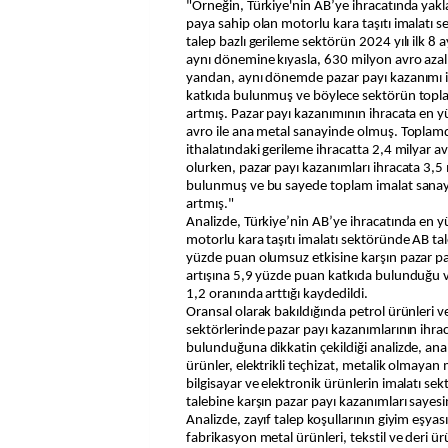
"Örneğin, Türkiye'nin AB’ye ihracatında yakl
paya sahip olan motorlu kara taşıtı imalatı s
talep bazlı gerileme sektörün 2024 yılı ilk 8 a
aynı dönemine kıyasla, 630 milyon avro aza
yandan, aynı dönemde pazar payı kazanımı 
katkıda bulunmuş ve böylece sektörün topla
artmış. Pazar payı kazanımının ihracata en y
avro ile ana metal sanayinde olmuş. Toplamd
ithalatındaki gerileme ihracatta 2,4 milyar 
olurken, pazar payı kazanımları ihracata 3,5
bulunmuş ve bu sayede toplam imalat sanayi 
artmış."
Analizde, Türkiye’nin AB’ye ihracatında en 
motorlu kara taşıtı imalatı sektöründe AB ta
yüzde puan olumsuz etkisine karşın pazar pa
artışına 5,9 yüzde puan katkıda bulunduğu 
1,2 oranında arttığı kaydedildi.
Oransal olarak bakıldığında petrol ürünleri ve
sektörlerinde pazar payı kazanımlarının ihr
bulunduğuna dikkatin çekildiği analizde, ana
ürünler, elektrikli teçhizat, metalik olmayan
bilgisayar ve elektronik ürünlerin imalatı sek
talebine karşın pazar payı kazanımları sayesind
Analizde, zayıf talep koşullarının giyim eşya
fabrikasyon metal ürünleri, tekstil ve deri ür