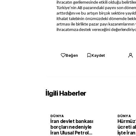
ihracatın gerilemesinde etkili olduğu belirtile
Türkiye’nin AB pazarındaki payını son dönemd
arttırdığını ve bu artışın birçok sektöre yayıl
ithalat talebinin önümüzdeki dönemde bekle
artması ile birlikte pazar payı kazanımlarının y
ihracatımıza destek vereceğini değerlendiriyor
Beğen
Kaydet
İlgili Haberler
DÜNYA
DÜNYA
İran devlet bankası
Hürmüz’
borçları nedeniyle
ücreti a
İran Ulusal Petrol
İşte İran