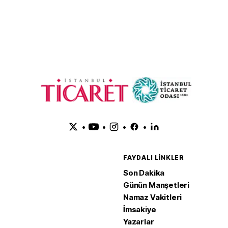
ı
fiyatları tetikliyor
dengeleri
•
•
•
•
FAYDALI LINKLER
Son Dakika
Günün Manşetleri
Namaz Vakitleri
İmsakiye
Yazarlar