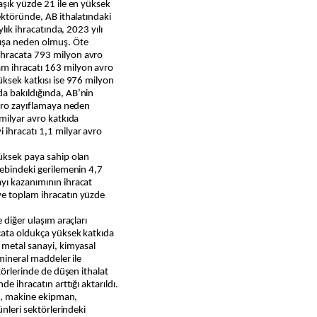
aşık yüzde 21 ile en yüksek
ektöründe, AB ithalatındaki
ylık ihracatında, 2023 yılı
lışa neden olmuş. Öte
ihracata 793 milyon avro
m ihracatı 163 milyon avro
üksek katkısı ise 976 milyon
a bakıldığında, AB’nin
avro zayıflamaya neden
 milyar avro katkıda
ihracatı 1,1 milyar avro
yüksek paya sahip olan
lebindeki gerilemenin 4,7
yı kazanımının ihracat
ve toplam ihracatın yüzde
 diğer ulaşım araçları
acata oldukça yüksek katkıda
 metal sanayi, kimyasal
 mineral maddeler ile
törlerinde de düşen ithalat
e ihracatın arttığı aktarıldı.
sı, makine ekipman,
ünleri sektörlerindeki