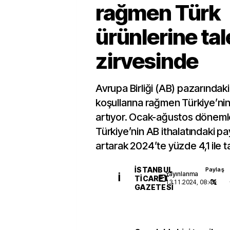
rağmen Türk
ürünlerine tal
zirvesinde
Avrupa Birliği (AB) pazarındak
koşullarına rağmen Türkiye’nin
artıyor. Ocak-ağustos dönemle
Türkiye’nin AB ithalatındaki pay
artarak 2024’te yüzde 4,1 ile tar
İSTANBUL
Paylaş
Yayınlanma
İ
TICARET
13.11.2024, 08:40
GAZETESI