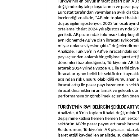
Türkiye’nin en büyük ihracat pazarı olan AB ö
değişimde dış talep koşullarının ve pazar payı
Eurostat tarafından yayımlanan aylık dış ticar
incelendiği analizde, "AB’nin toplam ithalatı
düşüş eğilimi gösteriyor. 2023'ün ocak ayınd
ortalama ithalat 2024 yılı ağustos ayında 2
geriledi. AB pazarındaki olumsuz talep koşul
aynı dönemde AB’ye olan ihracatı aylık orta
milyar dolar seviyesine çıktı." değerlendirm
Analizde, Türkiye’nin AB’ye ihracatındaki s
payı açısından anlamlı bir gelişime işaret ett
dönemleri baz alındığında, Türkiye’nin AB ith
artarak 2024 yılında yüzde 4,1 ile tarihi zirvesi
İhracat artışının belirli bir sektörden kaynakl
açısından risk unsuru olabildiği vurgulanan 
ihracat artışı ile pazar payı kazanımının sektö
ihracat dinamiklerini anlamak ve gelecek dö
performansını öngörebilmek açısından önemli
TÜRKİYE’NİN PAYI BELİRGİN ŞEKİLDE ARTIY
Analizde, AB’nin toplam ithalat değişiminin T
değişimine katkısı hemen hemen tüm sektörl
sektörün AB’de pazar payını artırarak ihracatta
Bu durumun, Türkiye’nin AB piyasasında rek
işaret ettiği kaydedilen analizde, şu değerlen