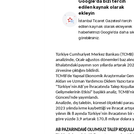
Google'da bizi tercih
edilen kaynak olarak
ekleyin
İstanbul Ticaret Gazetesi
'i tercih
edilen kaynak olarak ekleyerek
haberlerimizi Google'da daha sı
görebilirsiniz.
Türkiye Cumhuriyet Merkez Bankası (TCMB) blog sayfasında yer alan
analizinde, Ocak-ağustos dönemleri baz alın
ithalatındaki payının son yıllarda artarak 202
zirvesine çıktığını bildirdi.
TCMB'de Yapısal Ekonomik Araştırmalar Gen
Aldan ve Uzman Yardımcısı Didem Yazıcı tara
"Türkiye’nin AB’ye İhracatında Talep Koşullar
Gelişmelerinin Etkisi" başlıklı analiz, TCMB'n
Güncesi'nde yayımlandı.
Analizde, dış talebin, küresel ölçekteki paras
2023 yılında ivme kaybettiği ve ihracat artışı
yılının ilk 8 ayında Türkiye’nin ihracatının bi
göre yüzde 3,9 artarak 170,8 milyar dolara y
AB PAZARINDAKİ OLUMSUZ TALEP KOŞUL