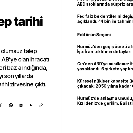
ABD stoklarında sürpriz art
ep tarihi
Fed faiz beklentilerini deği
açıklandı: 44 bin ile tahmin
kaldı
Editörün Seçimi
Hürmüz’den geçiş ücreti al
i olumsuz talep
İşte İran teklifinin detayları
 AB’ye olan ihracatı
Çin'den ABD'ye misilleme: İ
ri baz alındığında,
yasaklandı, 6 şirkete yaptır
ı son yıllarda
Küresel nükleer kapasite ü
ihi zirvesine çıktı.
çıkacak: 2050 yılına kadar 6
dolarlık yatırım planı
Hürmüz’de anlaşma umudu
Kızıldeniz’de gerilim: Balist
N
hedef aldılar