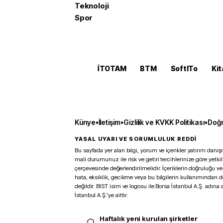
Teknoloji
Spor
İTOTAM
BTM
SoftITo
Kit
Künye
•
İletişim
•
Gizlilik ve KVKK Politikası
•
Doğr
YASAL UYARI VE SORUMLULUK REDDİ
Bu sayfada yer alan bilgi, yorum ve içerikler yatırım danışm
mali durumunuz ile risk ve getiri tercihlerinize göre yetk
çerçevesinde değerlendirilmelidir. İçeriklerin doğruluğu ve
hata, eksiklik, gecikme veya bu bilgilerin kullanımından 
değildir. BIST isim ve logosu ile Borsa İstanbul A.Ş. adına a
İstanbul A.Ş.’ye aittir.
Haftalık yeni kurulan şirketler