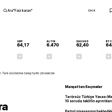
Ara
"
Faiz kararı
"
Ctrl K
RA
GBP
ALTIN
XAGUSD
BTC
64,17
6.470
62,40
64
+0,28%
+0,28%
+3,84%
+4,82%
0,15
0,18
239,13
2,87
Türk ürünlerine talep tarihi zirvesinde
Manşetten Seçmeler
Terörsüz Türkiye Yasası Mec
10 soruda teklifin ayrıntılar
ra
Petrol piyasasının beklediği 