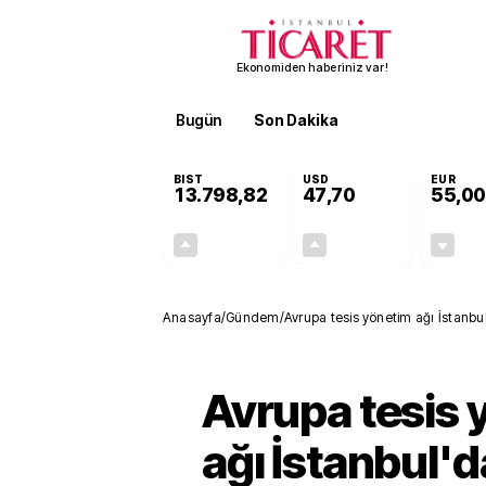
Ekonomiden haberiniz var!
Bugün
Son Dakika
Finans
EKST
BIST
USD
EUR
13.798,82
47,70
55,00
+0,70%
+0,16%
95,68
0,08
Anasayfa
/
Gündem
/
Avrupa tesis yönetim ağı İstanbu
Avrupa tesis 
ağı İstanbul'