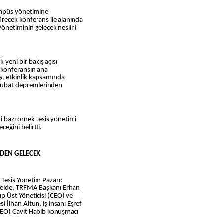
kampüs yönetimine
ürecek konferans ile alanında
yönetiminin gelecek neslini
 yeni bir bakış açısı
 konferansın ana
, etkinlik kapsamında
6 Şubat depremlerinden
i bazı örnek tesis yönetimi
ceğini belirtti.
'DEN GELECEK
Tesis Yönetim Pazarı:
panelde, TRFMA Başkanı Erhan
 Üst Yöneticisi (CEO) ve
İlhan Altun, iş insanı Eşref
(CEO) Cavit Habib konuşmacı