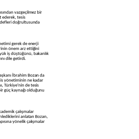
çısından vazgeçilmez bir
t ederek, tesis
edefleri doğrultusunda
netimi gerek de enerji
inin önem arz ettiğini
yük iş düştüğünü, bakanlık
nı dile getirdi.
Başkanı İbrahim Bozan da
sis yönetiminin ne kadar
, Türkiye'nin de tesis
ir güç kaynağı olduğunu
kademik çalışmalar
nlediklerini anlatan Bozan,
pısına yönelik çalışmalar