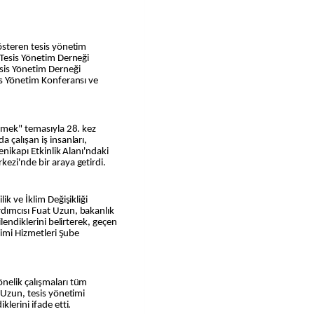
österen tesis yönetim
 Tesis Yönetim Derneği
sis Yönetim Derneği
is Yönetim Konferansı ve
irmek" temasıyla 28. kez
 çalışan iş insanları,
enikapı Etkinlik Alanı'ndaki
ezi'nde bir araya getirdi.
ik ve İklim Değişikliği
dımcısı Fuat Uzun, bakanlık
lendiklerini belirterek, geçen
timi Hizmetleri Şube
nelik çalışmaları tüm
 Uzun, tesis yönetimi
lerini ifade etti.