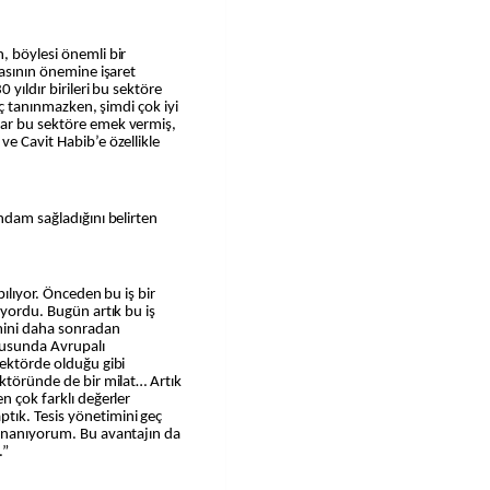
, böylesi önemli bir
masının önemine işaret
 yıldır birileri bu sektöre
hiç tanınmazken, şimdi çok iyi
dar bu sektöre emek vermiş,
ve Cavit Habib’e özellikle
hdam sağladığını belirten
pılıyor. Önceden bu iş bir
ıyordu. Bugün artık bu iş
imini daha sonradan
onusunda Avrupalı
sektörde olduğu gibi
ektöründe de bir milat… Artık
n çok farklı değerler
tık. Tesis yönetimini geç
 inanıyorum. Bu avantajın da
.”