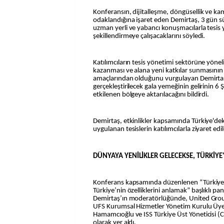
Konferansın, dijitalleşme, döngüsellik ve 
odaklandığına işaret eden Demirtaş, 3 gün s
uzman yerli ve yabancı konuşmacılarla tesis 
şekillendirmeye çalışacaklarını söyledi.
Katılımcıların tesis yönetimi sektörüne yönelik
kazanması ve alana yeni katkılar sunmasının
amaçlarından olduğunu vurgulayan Demirtaş
gerçekleştirilecek gala yemeğinin gelirinin 
etkilenen bölgeye aktarılacağını bildirdi.
Demirtaş, etkinlikler kapsamında Türkiye'dek
uygulanan tesislerin katılımcılarla ziyaret edile
DÜNYAYA YENİLİKLER GELECEKSE, TÜRKİYE
Konferans kapsamında düzenlenen “Türkiye 
Türkiye’nin özelliklerini anlamak” başlıklı 
Demirtaş’ın moderatörlüğünde, United Group
UFS Kurumsal Hizmetler Yönetim Kurulu Üyesi 
Hamamcıoğlu ve ISS Türkiye Üst Yöneticisi 
olarak yer aldı.