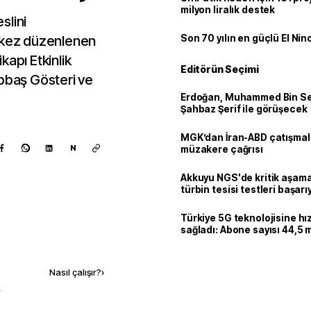
milyon liralık destek
slini
. kez düzenlenen
Son 70 yılın en güçlü El Nin
kapı Etkinlik
Editörün Seçimi
opbaş Gösteri ve
Erdoğan, Muhammed Bin Se
Şahbaz Şerif ile görüşecek
MGK’dan İran-ABD çatışmala
N
müzakere çağrısı
Akkuyu NGS'de kritik aşama:
türbin tesisi testleri başarı
tamamlandı
Türkiye 5G teknolojisine hı
sağladı: Abone sayısı 44,5 
ulaştı
Kaynak ekle
Nasıl çalışır?
›
k