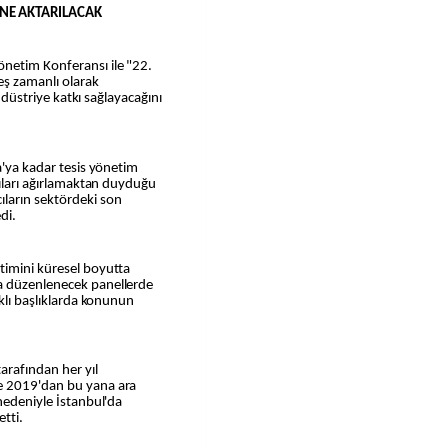
İNE AKTARILACAK
netim Konferansı ile "22.
ş zamanlı olarak
endüstriye katkı sağlayacağını
a'ya kadar tesis yönetim
cıları ağırlamaktan duyduğu
ların sektördeki son
di.
timini küresel boyutta
a düzenlenecek panellerde
rklı başlıklarda konunun
rafından her yıl
e 2019'dan bu yana ara
 nedeniyle İstanbul'da
tti.