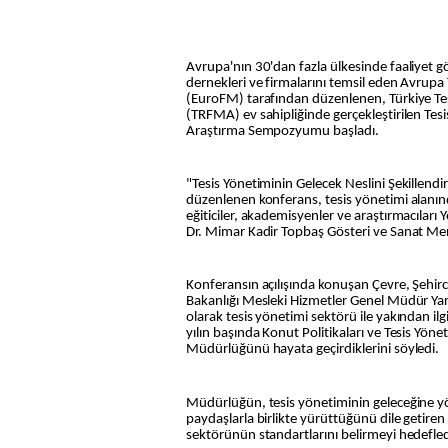
Avrupa'nın 30'dan fazla ülkesinde faaliyet g
dernekleri ve firmalarını temsil eden Avrupa
(EuroFM) tarafından düzenlenen, Türkiye Te
(TRFMA) ev sahipliğinde gerçekleştirilen Tes
Araştırma Sempozyumu başladı.
"Tesis Yönetiminin Gelecek Neslini Şekillend
düzenlenen konferans, tesis yönetimi alanında
eğiticiler, akademisyenler ve araştırmacıları Y
Dr. Mimar Kadir Topbaş Gösteri ve Sanat Merk
Konferansın açılışında konuşan Çevre, Şehircil
Bakanlığı Mesleki Hizmetler Genel Müdür Yar
olarak tesis yönetimi sektörü ile yakından ilgi
yılın başında Konut Politikaları ve Tesis Yöne
Müdürlüğünü hayata geçirdiklerini söyledi.
Müdürlüğün, tesis yönetiminin geleceğine yö
paydaşlarla birlikte yürüttüğünü dile getiren
sektörünün standartlarını belirmeyi hedefledik