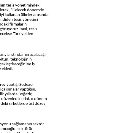
ının tesis yönetimindeki
ederek, “Gelecek dönemde
iyi kullanan ülkeler arasında
imdiden tesis yönetimi
ndaki firmaların
ı görüyoruz. Yani, tesis
lecekse Türkiye’den
asıyla istihdamın azalacağı
Altun, teknolojinin
çekleştireceğini ve iş
 ekledi.
rev yaptığı Sodexo
çalışmalar yaptığını,
k yıllarda Boğaziçi
mı düzenlediklerini, o dönem
deki şirketlerde üst düzey
rasyonu sağlamanın sektör
amcıoğlu, sektörün