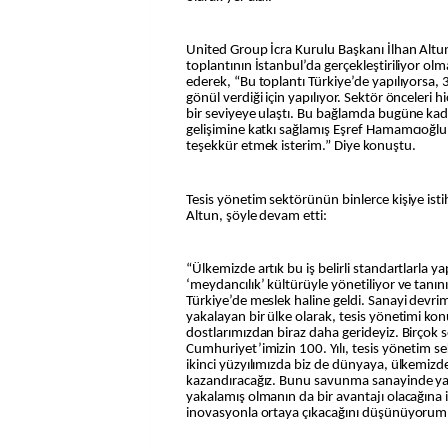
United Group İcra Kurulu Başkanı İlhan Altun
toplantının İstanbul’da gerçekleştiriliyor ol
ederek, “Bu toplantı Türkiye’de yapılıyorsa, 30
gönül verdiği için yapılıyor. Sektör önceleri 
bir seviyeye ulaştı. Bu bağlamda bugüne ka
gelişimine katkı sağlamış Eşref Hamamcıoğlu 
teşekkür etmek isterim.” Diye konuştu.
Tesis yönetim sektörünün binlerce kişiye isti
Altun, şöyle devam etti:
“Ülkemizde artık bu iş belirli standartlarla ya
‘meydancılık’ kültürüyle yönetiliyor ve tanın
Türkiye’de meslek haline geldi. Sanayi devr
yakalayan bir ülke olarak, tesis yönetimi k
dostlarımızdan biraz daha gerideyiz. Birçok 
Cumhuriyet’imizin 100. Yılı, tesis yönetim s
ikinci yüzyılımızda biz de dünyaya, ülkemizde
kazandıracağız. Bunu savunma sanayinde yap
yakalamış olmanın da bir avantajı olacağına
inovasyonla ortaya çıkacağını düşünüyorum