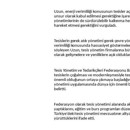
Uzun, enerji verimliliği konusunun tesisler a
unsur olarak kabul edilmesi gerektiğine işare
yönetimlerinin de sürdürülebilir kalkınma h
hareket etmesi gerektiğini vurguladı.
Tesislerin gerek atık yönetimi gerek çevre yö
verimliliği konusunda hassasiyet göstermeler
söyleyen Uzun, tesis yönetim firmalarına bü
olarak gelişmelere ve yeniliklere açık oldukları
Tesis Yönetim ve Tedarikçileri Federasyonu 
tesislerin çoğalması ve modernleşmesiyle te
önemli olduğunun ortaya çıkmaya başladığını
yönetimi uygulamasında dünya için önemli b
belirtti.
Federasyon olarak tesis yönetimi alanında a
yaptıklarını, eğitim ve burs programları düze
Türkiye'deki tesis yönetimi mevzuatının altya
yürüttüklerini ifade etti.