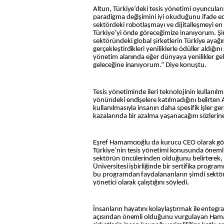
Altun, Türkiye’deki tesis yönetimi oyuncular
paradigma değişimini iyi okuduğunu ifade 
sektördeki robotlaşmayı ve dijitalleşmeyi en 
Türkiye’yi önde göreceğimize inanıyorum. Ş
sektöründeki global şirketlerin Türkiye ayağı
gerçekleştirdikleri yeniliklerle ödüller aldığın
yönetim alanında eğer dünyaya yenilikler ge
geleceğine inanıyorum.” Diye konuştu.
Tesis yönetiminde ileri teknolojinin kullanılm
yönündeki endişelere katılmadığını belirten 
kullanılmasıyla insanın daha spesifik işler ger
kazalarında bir azalma yaşanacağını sözlerine
Eşref Hamamcıoğlu da kurucu CEO olarak gö
Türkiye’nin tesis yönetimi konusunda önemli 
sektörün öncülerinden olduğunu belirterek, il
Üniversitesi işbirliğinde bir sertifika progra
bu programdan faydalananların şimdi sektör
yönetici olarak çalıştığını söyledi.
İnsanların hayatını kolaylaştırmak ile enteg
açısından önemli olduğunu vurgulayan Ham