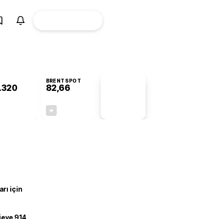
ÜYE
CANLI BORSA
Girişi
BRENTSPOT
.320
82,66
PİYASA
VERİLERİ
-0,42%
-0,14%
+0,00
-0,12
rı için
ojeye 914