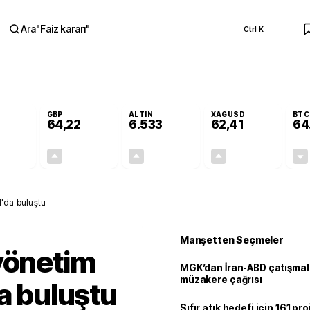
Ara
"
Faiz kararı
"
Ctrl K
RA
GBP
ALTIN
XAGUSD
BTC
64,22
6.533
62,41
64
-0,02%
+0,08%
+0,62%
+1,48%
-0,01
0,05
40,52
0,91
l'da buluştu
Manşetten Seçmeler
yönetim
MGK’dan İran-ABD çatışmala
müzakere çağrısı
da buluştu
Sıfır atık hedefi için 161 pr