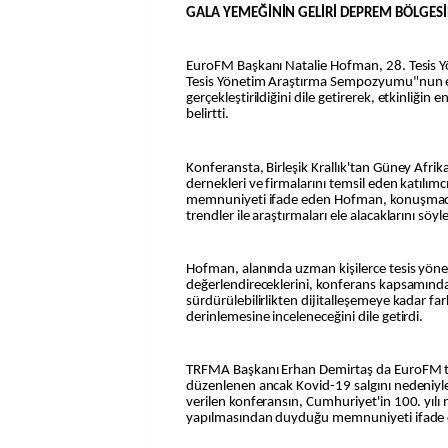
GALA YEMEĞİNİN GELİRİ DEPREM BÖLGES
EuroFM Başkanı Natalie Hofman, 28. Tesis Yö
Tesis Yönetim Araştırma Sempozyumu"nun e
gerçekleştirildiğini dile getirerek, etkinliğin 
belirtti.
Konferansta, Birleşik Krallık'tan Güney Afrik
dernekleri ve firmalarını temsil eden katılım
memnuniyeti ifade eden Hofman, konuşmacı
trendler ile araştırmaları ele alacaklarını söyle
Hofman, alanında uzman kişilerce tesis yöne
değerlendireceklerini, konferans kapsamınd
sürdürülebilirlikten dijitalleşemeye kadar fa
derinlemesine inceleneceğini dile getirdi.
TRFMA Başkanı Erhan Demirtaş da EuroFM ta
düzenlenen ancak Kovid-19 salgını nedeniyl
verilen konferansın, Cumhuriyet'in 100. yılı
yapılmasından duyduğu memnuniyeti ifade e