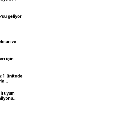
o’su geliyor
lman ve
rı için
 1. ünitede
yla
zlı uyum
milyona