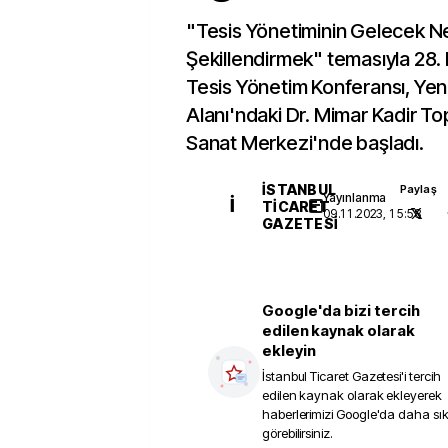
"Tesis Yönetiminin Gelecek Ne
Şekillendirmek" temasıyla 28
Tesis Yönetim Konferansı, Yeni
Alanı'ndaki Dr. Mimar Kadir T
Sanat Merkezi'nde başladı.
İSTANBUL
Paylaş
Yayınlanma
İ
TICARET
09.11.2023, 15:58
GAZETESI
Google'da bizi tercih
edilen kaynak olarak
ekleyin
İstanbul Ticaret Gazetesi
'i tercih
edilen kaynak olarak ekleyerek
haberlerimizi Google'da daha sı
görebilirsiniz.