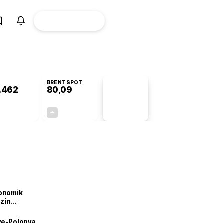
ÜYE
CANLI BORSA
Girişi
BRENTSPOT
.462
80,09
PİYASA
VERİLERİ
-0,04%
+1,50%
+0,00
1,18
onomik
izin
lendirdik
iye-Polonya