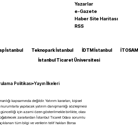
Yazarlar
e-Gazete
Haber Site Haritası
RSS
ap İstanbul
Teknopark İstanbul
İDTM İstanbul
İTOSA
İstanbul Ticaret Üniversitesi
ulama Politikası
•
Yayın İlkeleri
anlığı kapsamında değildir. Yatırım kararları, kişisel
ili kurumlarla yapılacak yatırım danışmanlığı sözleşmesi
 güncelliği için azami özen gösterilmekle birlikte, olası
doğabilecek zararlardan İstanbul Ticaret Odası sorumlu
çıklanan tüm bilgi ve verilerin telif hakları Borsa