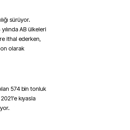
yılında AB ülkeleri
e ithal ederken,
ton olarak
lan 574 bin tonluk
2021’e kıyasla
iyor.