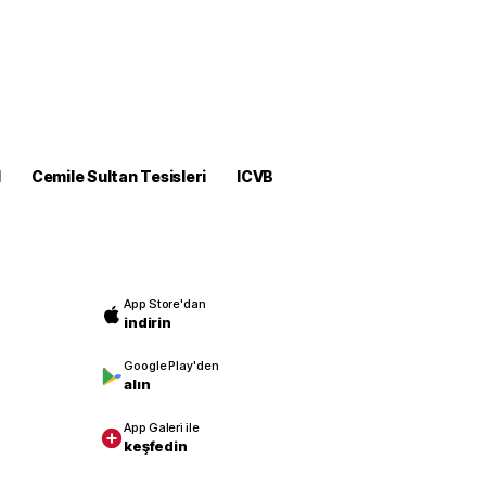
M
Cemile Sultan Tesisleri
ICVB
App Store'dan
indirin
Google Play'den
alın
App Galeri ile
keşfedin