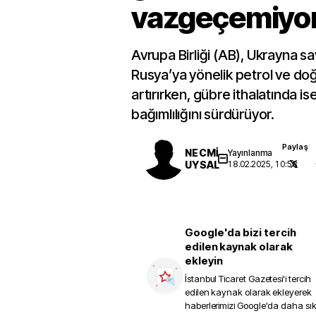
vazgeçemiyo
Avrupa Birliği (AB), Ukrayna sa
Rusya’ya yönelik petrol ve doğ
artırırken, gübre ithalatında i
bağımlılığını sürdürüyor.
Paylaş
NECMİ
Yayınlanma
UYSAL
18.02.2025, 10:58
Google'da bizi tercih
edilen kaynak olarak
ekleyin
İstanbul Ticaret Gazetesi
'i tercih
edilen kaynak olarak ekleyerek
haberlerimizi Google'da daha sı