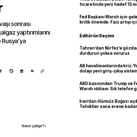
r
ticaretinde yeni hedef 15 mi
Fed Başkanı Warsh için gel
kritik önemde: Faiz artışı içi
vaşı sonrası
var
algaz yaptırımlarını
Editörün Seçimi
se Rusya’ya
Tahran’dan Körfez’e gözdağ
durdurun yoksa vururuz
AB havalimanlarında kriz: 
dolayı yeni giriş-çıkış sist
N
çıkarılıyor
ABD basınından Trump ve F
Warsh iddiası: Sık telefon 
dikkat çekiyor
İran’dan Hürmüz Boğazı açı
Tehditler sona erene kadar
kalacak
Kaynak ekle
Nasıl çalışır?
›
k