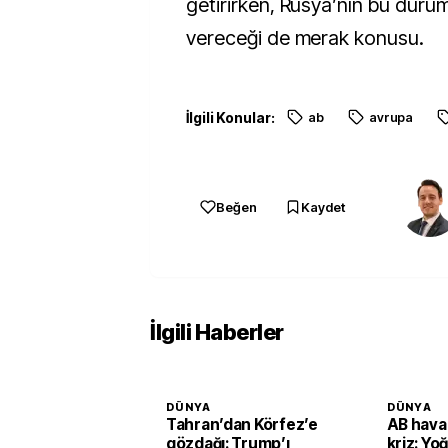
getirirken, Rusya’nın bu duruma
vereceği de merak konusu.
İlgili Konular:
ab
avrupa
Beğen
Kaydet
İlgili Haberler
DÜNYA
DÜNYA
Tahran’dan Körfez’e
AB hava
gözdağı: Trump’ı
kriz: Yo