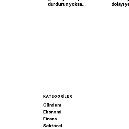
durdurun yoksa
dolayı ye
vururuz
sistemi
çıkarılıy
KATEGORILER
Gündem
Ekonomi
Finans
Sektörel