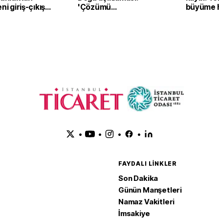
ni giriş-çıkış
'Çözümü
büyüme h
 devreden
destekliyoruz'
yavaşlam
or
bekleniy
•
•
•
•
FAYDALI LINKLER
Son Dakika
Günün Manşetleri
Namaz Vakitleri
İmsakiye