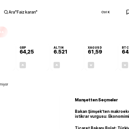
Ara
"
Faiz kararı
"
Ctrl K
RA
GBP
ALTIN
XAGUSD
BTC
64,25
6.521
61,59
64
+0,03%
+0,23%
+0,38%
-0,73%
0,02
0,15
24,44
-0,45
miyor
Manşetten Seçmeler
Bakan Şimşek’ten makroek
istikrar vurgusu: Ekonomim
dayanıklılığını daha da güç
Ticaret Bakanı Bolat: Türk