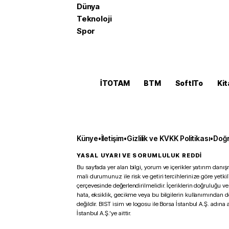
Dünya
Teknoloji
Spor
İTOTAM
BTM
SoftITo
Kit
Künye
•
İletişim
•
Gizlilik ve KVKK Politikası
•
Doğr
YASAL UYARI VE SORUMLULUK REDDİ
Bu sayfada yer alan bilgi, yorum ve içerikler yatırım danışm
mali durumunuz ile risk ve getiri tercihlerinize göre yetk
çerçevesinde değerlendirilmelidir. İçeriklerin doğruluğu ve
hata, eksiklik, gecikme veya bu bilgilerin kullanımından 
değildir. BIST isim ve logosu ile Borsa İstanbul A.Ş. adına a
İstanbul A.Ş.’ye aittir.