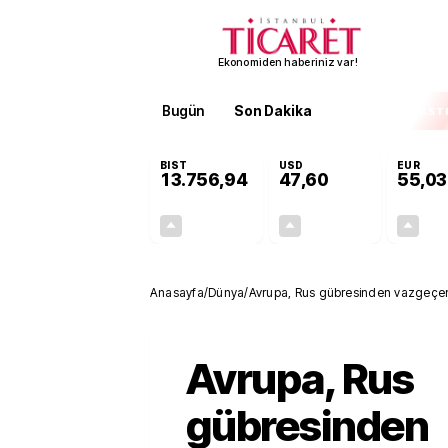
Ekonomiden haberiniz var!
Bugün
Son Dakika
Finans
EKST
BIST
USD
EUR
13.756,94
47,60
55,03
+0,39%
+0,06%
53,81
0,03
Anasayfa
/
Dünya
/
Avrupa, Rus gübresinden vazgeçe
Avrupa, Rus
gübresinden