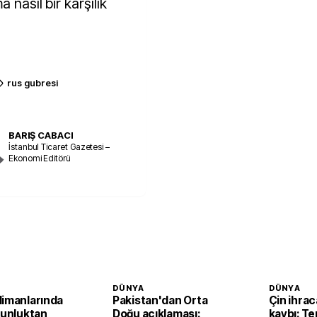
 nasıl bir karşılık
rus gubresi
BARIŞ CABACI
İstanbul Ticaret Gazetesi –
Ekonomi Editörü
DÜNYA
DÜNYA
limanlarında
Pakistan'dan Orta
Çin ihra
ğunluktan
Doğu açıklaması:
kaybı: T