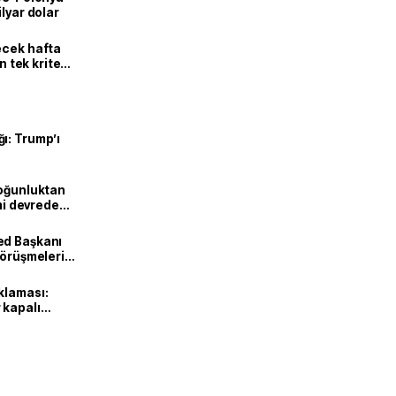
lyar dolar
ecek hafta
n tek kriter
ı: Trump’ı
Yoğunluktan
emi devreden
ed Başkanı
görüşmeleri
klaması:
 kapalı