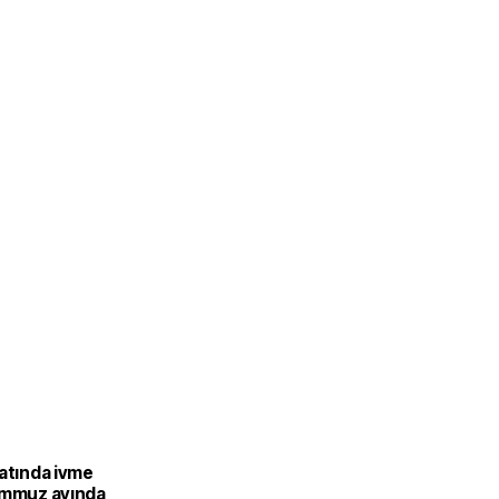
catında ivme
emmuz ayında