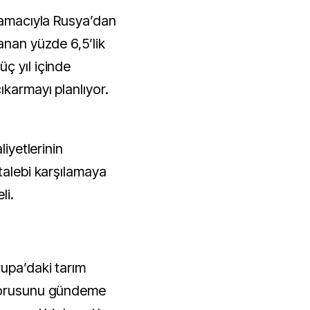
k amacıyla Rusya’dan
anan yüzde 6,5’lik
ç yıl içinde
ıkarmayı planlıyor.
liyetlerinin
talebi karşılamaya
li.
rupa’daki tarım
 sorusunu gündeme