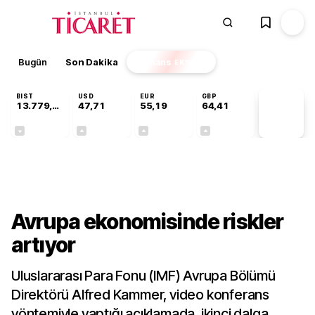
Bugün
Son Dakika
Finans
EKSTRA
BIST
USD
EUR
GBP
13.779,39
47,71
55,19
64,41
PİYASA
VERİLERİ
-0,14%
+0,18%
+0,32%
+0,38%
Gündem
Avrupa ekonomisinde riskler
artıyor
Uluslararası Para Fonu (IMF) Avrupa Bölümü
Direktörü Alfred Kammer, video konferans
yöntemiyle yaptığı açıklamada, ikinci dalga