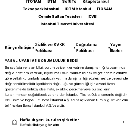
İTOTAM
BTM
SoftITo
Kitap İstanbul
Teknopark İstanbul
İDTM İstanbul
İTOSAM
Cemile Sultan Tesisleri
ICVB
İstanbul Ticaret Üniversitesi
Gizlilik ve KVKK
Doğrulama
Yayın
Künye
•
İletişim
•
•
•
Politikası
Politikası
İlkeleri
YASAL UYARI VE SORUMLULUK REDDİ
Bu sayfada yer alan bilgi, yorum ve içerikler yatırım danışmanlığı kapsamında
değildir. Yatırım kararları, kişisel mali durumunuz ile risk ve getiri tercihlerinize
göre yetkili kurumlarla yapılacak yatırım danışmanlığı sözleşmesi çerçevesinde
değerlendirilmelidir. İçeriklerin doğruluğu ve güncelliği için azami özen
gösterilmekle birlikte, olası hata, eksiklik, gecikme veya bu bilgilerin
kullanımından doğabilecek zararlardan İstanbul Ticaret Odası sorumlu değildir.
BIST isim ve logosu ile Borsa İstanbul A.Ş. adına açıklanan tüm bilgi ve verilerin
telif hakları Borsa İstanbul A.Ş.’ye aittir.
Haftalık yeni kurulan şirketler
Haftalık listeye göz atın