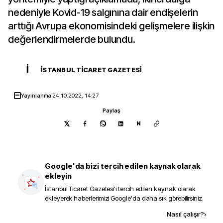
nedeniyle Kovid-19 salgınına dair endişelerin
arttığı Avrupa ekonomisindeki gelişmelere ilişkin
değerlendirmelerde bulundu.
İ
İSTANBUL TICARET GAZETESI
Yayınlanma
24.10.2022, 14:27
Paylaş
N
Google'da bizi tercih edilen kaynak olarak
ekleyin
İstanbul Ticaret Gazetesi
'i tercih edilen kaynak olarak
ekleyerek haberlerimizi Google'da daha sık görebilirsiniz.
Kaynak ekle
Nasıl çalışır?
›