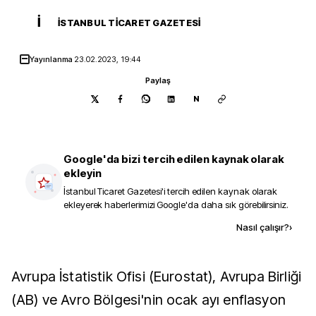
İ
İSTANBUL TICARET GAZETESI
Yayınlanma
23.02.2023, 19:44
Paylaş
N
Google'da bizi tercih edilen kaynak olarak
ekleyin
İstanbul Ticaret Gazetesi
'i tercih edilen kaynak olarak
ekleyerek haberlerimizi Google'da daha sık görebilirsiniz.
Kaynak ekle
Nasıl çalışır?
›
Avrupa İstatistik Ofisi (Eurostat), Avrupa Birliği
(AB) ve Avro Bölgesi'nin ocak ayı enflasyon