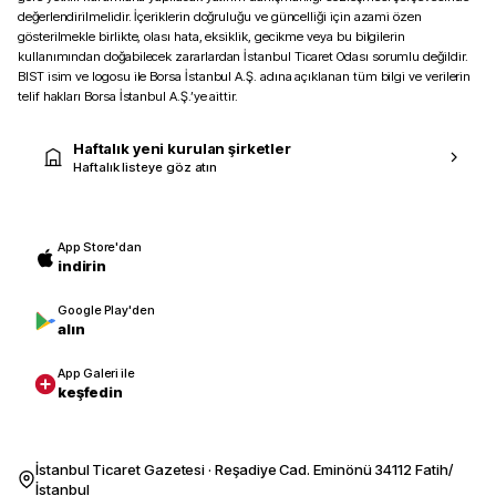
değerlendirilmelidir. İçeriklerin doğruluğu ve güncelliği için azami özen
gösterilmekle birlikte, olası hata, eksiklik, gecikme veya bu bilgilerin
kullanımından doğabilecek zararlardan İstanbul Ticaret Odası sorumlu değildir.
BIST isim ve logosu ile Borsa İstanbul A.Ş. adına açıklanan tüm bilgi ve verilerin
telif hakları Borsa İstanbul A.Ş.’ye aittir.
Haftalık yeni kurulan şirketler
Haftalık listeye göz atın
App Store'dan
indirin
Google Play'den
alın
App Galeri ile
keşfedin
İstanbul Ticaret Gazetesi · Reşadiye Cad. Eminönü 34112 Fatih/
İstanbul