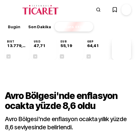
Bugün
Son Dakika
Finans
EKSTRA
BIST
USD
EUR
GBP
13.779,39
47,71
55,19
64,41
PİYASA
VERİLERİ
-0,14%
+0,18%
+0,32%
+0,38%
Dünya
Avro Bölgesi'nde enflasyon
ocakta yüzde 8,6 oldu
Avro Bölgesi'nde enflasyon ocakta yıllık yüzde
8,6 seviyesinde belirlendi.