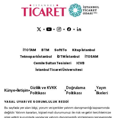
•
•
•
•
İTOTAM
BTM
SoftITo
Kitap İstanbul
Teknopark İstanbul
İDTM İstanbul
İTOSAM
Cemile Sultan Tesisleri
ICVB
İstanbul Ticaret Üniversitesi
Gizlilik ve KVKK
Doğrulama
Yayın
Künye
•
İletişim
•
•
•
Politikası
Politikası
İlkeleri
YASAL UYARI VE SORUMLULUK REDDİ
Bu sayfada yer alan bilgi, yorum ve içerikler yatırım danışmanlığı kapsamında
değildir. Yatırım kararları, kişisel mali durumunuz ile risk ve getiri tercihlerinize
göre yetkili kurumlarla yapılacak yatırım danışmanlığı sözleşmesi çerçevesinde