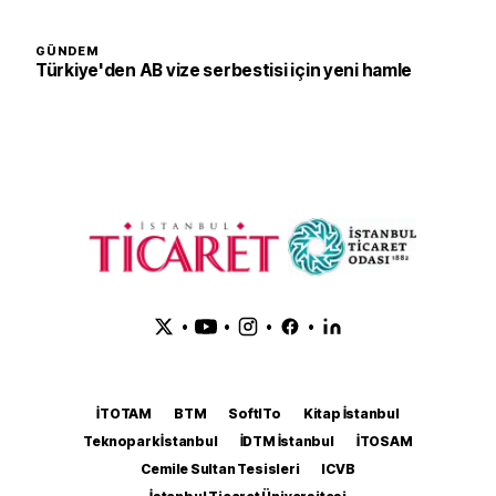
GÜNDEM
Türkiye'den AB vize serbestisi için yeni hamle
•
•
•
•
İTOTAM
BTM
SoftITo
Kitap İstanbul
Teknopark İstanbul
İDTM İstanbul
İTOSAM
Cemile Sultan Tesisleri
ICVB