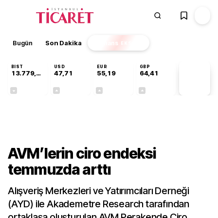
Bugün
Son Dakika
Finans
EKSTRA
BIST
USD
EUR
GBP
13.779,39
47,71
55,19
64,41
PİYASA
VERİLERİ
-0,14%
+0,18%
+0,32%
+0,38%
Gündem
AVM’lerin ciro endeksi
temmuzda arttı
Alışveriş Merkezleri ve Yatırımcıları Derneği
(AYD) ile Akademetre Research tarafından
ortaklaşa oluşturulan AVM Perakende Ciro