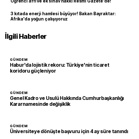
Öğrenci affı ve ek sınav hakkı Resmi Gazete'de!
3 kıtada enerji hamlesi büyüyor! Bakan Bayraktar:
Afrika'da yoğun çalışıyoruz
İlgili Haberler
GÜNDEM
Habur'da lojistik rekoru: Türkiye'nin ticaret
koridoru güçleniyor
GÜNDEM
Genel Kadro ve Usulü Hakkında Cumhurbaşkanlığı
Kararnamesinde değişiklik
GÜNDEM
Üniversiteye dönüşte başvuru için 4 ay süre tanındı