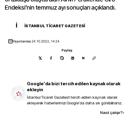
Endeksi’nin temmuz ayı sonuçları açıklandı.
İ
İSTANBUL TICARET GAZETESI
Yayınlanma
24.10.2022, 14:24
Paylaş
N
Google'da bizi tercih edilen kaynak olarak
ekleyin
İstanbul Ticaret Gazetesi
'i tercih edilen kaynak olarak
ekleyerek haberlerimizi Google'da daha sık görebilirsiniz.
Kaynak ekle
Nasıl çalışır?
›