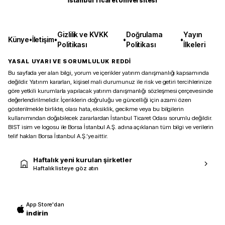
İstanbul Ticaret Üniversitesi
Gizlilik ve KVKK
Doğrulama
Yayın
Künye
•
İletişim
•
•
•
Politikası
Politikası
İlkeleri
YASAL UYARI VE SORUMLULUK REDDİ
Bu sayfada yer alan bilgi, yorum ve içerikler yatırım danışmanlığı kapsamında
değildir. Yatırım kararları, kişisel mali durumunuz ile risk ve getiri tercihlerinize
göre yetkili kurumlarla yapılacak yatırım danışmanlığı sözleşmesi çerçevesinde
değerlendirilmelidir. İçeriklerin doğruluğu ve güncelliği için azami özen
gösterilmekle birlikte, olası hata, eksiklik, gecikme veya bu bilgilerin
kullanımından doğabilecek zararlardan İstanbul Ticaret Odası sorumlu değildir.
BIST isim ve logosu ile Borsa İstanbul A.Ş. adına açıklanan tüm bilgi ve verilerin
telif hakları Borsa İstanbul A.Ş.’ye aittir.
Haftalık yeni kurulan şirketler
Haftalık listeye göz atın
App Store'dan
indirin