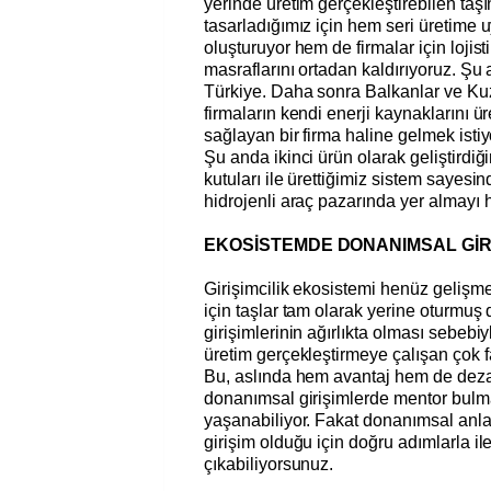
yerinde üretim gerçekleştirebilen taşı
tasarladığımız için hem seri üretime 
oluşturuyor hem de firmalar için lojis
masraflarını ortadan kaldırıyoruz. Şu
Türkiye. Daha sonra Balkanlar ve Kuz
firmaların kendi enerji kaynaklarını ür
sağlayan bir firma haline gelmek isti
Şu anda ikinci ürün olarak geliştirdi
kutuları ile ürettiğimiz sistem sayes
hidrojenli araç pazarında yer almayı 
EKOSİSTEMDE DONANIMSAL GİR
Girişimcilik ekosistemi henüz geliş
için taşlar tam olarak yerine oturmuş 
girişimlerinin ağırlıkta olması sebe
üretim gerçekleştirmeye çalışan çok f
Bu, aslında hem avantaj hem de deza
donanımsal girişimlerde mentor bulma
yaşanabiliyor. Fakat donanımsal anla
girişim olduğu için doğru adımlarla il
çıkabiliyorsunuz.