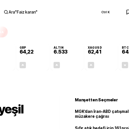
Ara
"
Faiz kararı
"
Ctrl K
RA
GBP
ALTIN
XAGUSD
BTC
64,22
6.533
62,41
64
-0,02%
+0,08%
+0,62%
+1,48%
-0,01
0,05
40,52
0,91
Manşetten Seçmeler
yeşil
MGK’dan İran-ABD çatışmala
müzakere çağrısı
Sıfır atık hedefi için 161 pr