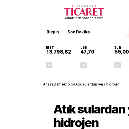
Ekonomiden haberiniz var!
Bugün
Son Dakika
Finans
EKST
BIST
USD
EUR
13.798,82
47,70
55,00
+0,70%
+0,16%
95,68
0,08
Anasayfa
/
Teknoloji
/
Atık sulardan yeşil hidrojen
Atık sulardan 
hidrojen