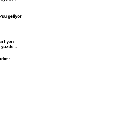
o’su geliyor
artıyor:
ı yüzde
adım: