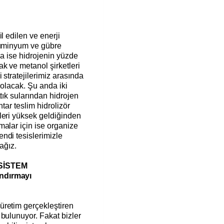
l edilen ve enerji
lüminyum ve gübre
da ise hidrojenin yüzde
k ve metanol şirketleri
 stratejilerimiz arasında
i olacak. Şu anda iki
tık sularından hidrojen
tar teslim hidrolizör
leri yüksek geldiğinden
alar için ise organize
ndi tesislerimizle
cağız.
SİSTEM
ndırmayı
üretim gerçekleştiren
bulunuyor. Fakat bizler