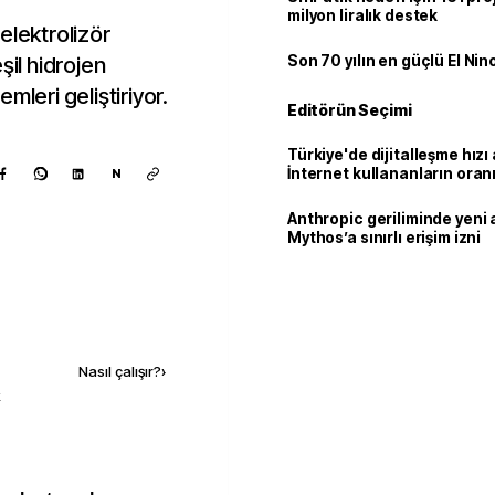
milyon liralık destek
elektrolizör
şil hidrojen
Son 70 yılın en güçlü El Nin
mleri geliştiriyor.
Editörün Seçimi
Türkiye'de dijitalleşme hızı 
İnternet kullananların oran
N
92,3'e yükseldi
Anthropic geriliminde yeni 
Mythos’a sınırlı erişim izni
Kaynak ekle
Nasıl çalışır?
›
k