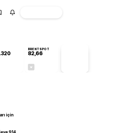
ÜYE
CANLI BORSA
Girişi
BRENTSPOT
.320
82,66
PİYASA
VERİLERİ
-0,42%
-0,14%
+0,00
-0,12
rı için
ojeye 914