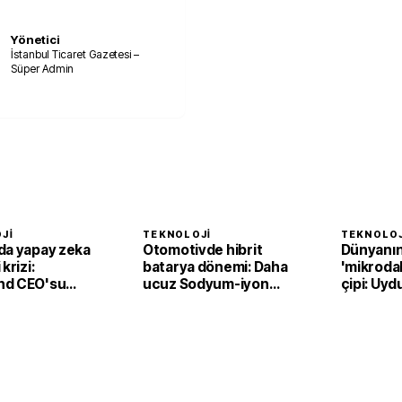
Yönetici
İstanbul Ticaret Gazetesi –
Süper Admin
JI
TEKNOLOJI
TEKNOLOJ
da yapay zeka
Otomotivde hibrit
Dünyanın 
krizi:
batarya dönemi: Daha
'mikrodal
nd CEO'su
ucuz Sodyum-iyon
çipi: Uydu
ti
piller
kat azalt
öğreniyo