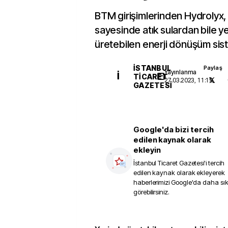
BTM girişimlerinden Hydrolyx, 
sayesinde atık sulardan bile ye
üretebilen enerji dönüşüm siste
İSTANBUL
Paylaş
Yayınlanma
İ
TICARET
27.03.2023, 11:19
GAZETESI
Google'da bizi tercih
edilen kaynak olarak
ekleyin
İstanbul Ticaret Gazetesi
'i tercih
edilen kaynak olarak ekleyerek
haberlerimizi Google'da daha sı
görebilirsiniz.