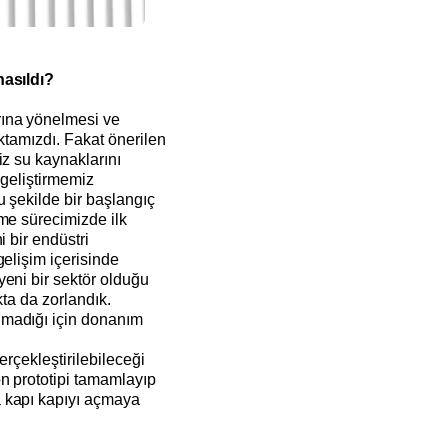
nasıldı?
rına yönelmesi ve
oktamızdı. Fakat önerilen
iz su kaynaklarını
 geliştirmemiz
u şekilde bir başlangıç
me sürecimizde ilk
i bir endüstri
gelişim içerisinde
eni bir sektör olduğu
akta da zorlandık.
lmadığı için donanım
erçekleştirilebileceği
n prototipi tamamlayıp
 kapı kapıyı açmaya