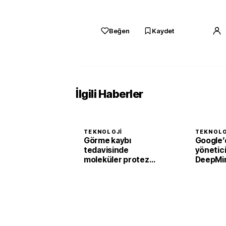
Beğen
Kaydet
İlgili Haberler
TEKNOLOJI
TEKNOLO
Görme kaybı
Google’
tedavisinde
yönetici 
moleküler protez
DeepMi
devrimi
istifa et