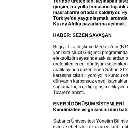
Yerinde üretebilen, taşınabilir sis
girişim, bu yolla firmaların lojisti
masraflarını ortadan kaldırıyor. H
Türkiye’de yaygınlaşmak, ardında
Kuzey Afrika pazarlarına açılmak.
HABER: SEZEN SAVAŞAN
Bilgiyi Ticarileştirme Merkezi’nin (B
yanı sıra Mucit Girişimci programında
elektrolizör sayesinde atık sulardan b
üretebilen enerji dönüşüm sistemleri g
aralık ayında düzenlenen Sahne XL’de
karşısına çıkan Hydrolyx’in kurucu o
dünyanın karbonsuz enerji kaynaklar
sağlamak için çıktığı girişimcilik yol
Ticaret’e anlattı.
ENERJİ DÖNÜŞÜM SİSTEMLERİ
Kendinizden ve girişiminizden bah
Sabancı Üniversitesi Yönetim Biliml
işimiz sebebiyle çok uzun yıllardır g