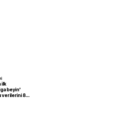
I
ilk
ga beyin'
 verilerini 8
mak için dil
r