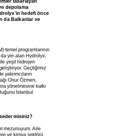
temler tasarlayan
k ve depolama
ydrolyx’in hedefi önce
n da Balkanlar ve
TM) temel programlarının
 da yer alan Hydrolyx,
ile yeşil hidrojen
eliştiriyor. Geçtiğimiz
 yatırımcıların
rtağı Onur Özmen,
ına yönelmesine katkı
culuğunu İstanbul
seder misiniz?
eri mezunuyum. Aile
übre ve kimya sektörü