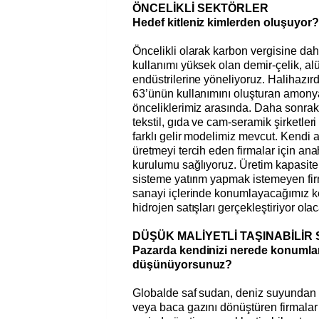
ÖNCELİKLİ SEKTÖRLER
Hedef kitleniz kimlerden oluşuyor?
Öncelikli olarak karbon vergisine dahi
kullanımı yüksek olan demir-çelik, a
endüstrilerine yöneliyoruz. Halihazır
63’ünün kullanımını oluşturan amonya
önceliklerimiz arasında. Daha sonraki
tekstil, gıda ve cam-seramik şirketler
farklı gelir modelimiz mevcut. Kendi a
üretmeyi tercih eden firmalar için anah
kurulumu sağlıyoruz. Üretim kapasite
sisteme yatırım yapmak istemeyen firm
sanayi içlerinde konumlayacağımız ke
hidrojen satışları gerçekleştiriyor ola
DÜŞÜK MALİYETLİ TAŞINABİLİR 
Pazarda kendinizi nerede konumla
düşünüyorsunuz?
Globalde saf sudan, deniz suyundan 
veya baca gazını dönüştüren firmalar 