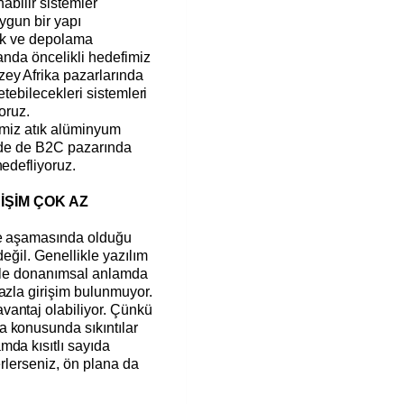
nabilir sistemler
uygun bir yapı
tik ve depolama
 anda öncelikli hedefimiz
ey Afrika pazarlarında
etebilecekleri sistemleri
yoruz.
ğimiz atık alüminyum
inde de B2C pazarında
hedefliyoruz.
İŞİM ÇOK AZ
me aşamasında olduğu
değil. Genellikle yazılım
biyle donanımsal anlamda
azla girişim bulunmuyor.
vantaj olabiliyor. Çünkü
 konusunda sıkıntılar
mda kısıtlı sayıda
erlerseniz, ön plana da