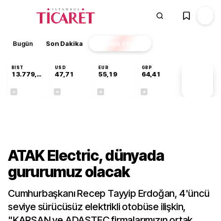
Bugün
Son Dakika
Finans
EKSTRA
BIST
USD
EUR
GBP
13.779,39
47,71
55,19
64,41
PİYASA
VERİLERİ
-0,14%
+0,18%
+0,32%
+0,38%
Gündem
ATAK Electric, dünyada
gururumuz olacak
Cumhurbaşkanı Recep Tayyip Erdoğan, 4'üncü
seviye sürücüsüz elektrikli otobüse ilişkin,
"KARSAN ve ADASTEC firmalarımızın ortak