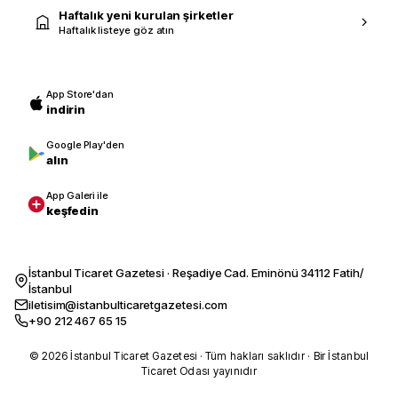
Haftalık yeni kurulan şirketler
Haftalık listeye göz atın
App Store'dan
indirin
Google Play'den
alın
App Galeri ile
keşfedin
İstanbul Ticaret Gazetesi · Reşadiye Cad. Eminönü 34112 Fatih/
İstanbul
iletisim@istanbulticaretgazetesi.com
+90 212 467 65 15
© 2026 İstanbul Ticaret Gazetesi · Tüm hakları saklıdır · Bir İstanbul
Ticaret Odası yayınıdır