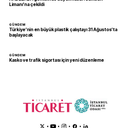
Limanı’na çekildi
GÜNDEM
Türkiye’nin en büyük plastik çalıştayı 31 Ağustos’ta
başlayacak
GÜNDEM
Kasko ve trafik sigortası için yeni düzenleme
•
•
•
•