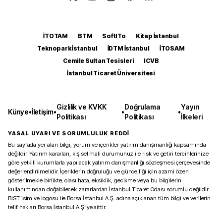
İTOTAM
BTM
SoftITo
Kitap İstanbul
Teknopark İstanbul
İDTM İstanbul
İTOSAM
Cemile Sultan Tesisleri
ICVB
İstanbul Ticaret Üniversitesi
Gizlilik ve KVKK
Doğrulama
Yayın
Künye
•
İletişim
•
•
•
Politikası
Politikası
İlkeleri
YASAL UYARI VE SORUMLULUK REDDİ
Bu sayfada yer alan bilgi, yorum ve içerikler yatırım danışmanlığı kapsamında
değildir. Yatırım kararları, kişisel mali durumunuz ile risk ve getiri tercihlerinize
göre yetkili kurumlarla yapılacak yatırım danışmanlığı sözleşmesi çerçevesinde
değerlendirilmelidir. İçeriklerin doğruluğu ve güncelliği için azami özen
gösterilmekle birlikte, olası hata, eksiklik, gecikme veya bu bilgilerin
kullanımından doğabilecek zararlardan İstanbul Ticaret Odası sorumlu değildir.
BIST isim ve logosu ile Borsa İstanbul A.Ş. adına açıklanan tüm bilgi ve verilerin
telif hakları Borsa İstanbul A.Ş.’ye aittir.