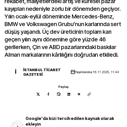
rekabet, maliyetlerdeki artış ve küresel pazar
kayıpları nedeniyle zorlu bir dönemden geçiyor.
Yılın ocak-eylül döneminde Mercedes-Benz,
BMW ve Volkswagen Grubu’nun karlarında sert
düşüş yaşandı. Üç dev üreticinin toplam karı
geçen yılın aynı dönemine göre yüzde 46
gerilerken, Çin ve ABD pazarlarındaki baskılar
Alman markalarının kârlılığını doğrudan etkiledi.
İSTANBUL TICARET
İ
Yayınlanma
18.11.2025, 11:44
GAZETESI
Paylaş
N
Google'da bizi tercih edilen kaynak olarak
ekleyin