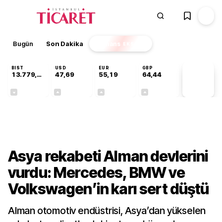
Bugün
Son Dakika
Finans
EKSTRA
BIST
USD
EUR
GBP
13.779,39
47,69
55,19
64,44
PİYASA
VERİLERİ
-0,14%
+0,15%
+0,33%
+0,41%
Dünya
Asya rekabeti Alman devlerini
vurdu: Mercedes, BMW ve
Volkswagen’in karı sert düştü
Alman otomotiv endüstrisi, Asya’dan yükselen