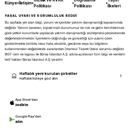
Künye
•
İletişim
•
•
•
Politikası
Politikası
İlkeleri
YASAL UYARI VE SORUMLULUK REDDİ
Bu sayfada yer alan bilgi, yorum ve içerikler yatırım danışmanlığı kapsamında
değildir. Yatırım kararları, kişisel mali durumunuz ile risk ve getiri tercihlerinize
göre yetkili kurumlarla yapılacak yatırım danışmanlığı sözleşmesi çerçevesinde
değerlendirilmelidir. İçeriklerin doğruluğu ve güncelliği için azami özen
gösterilmekle birlikte, olası hata, eksiklik, gecikme veya bu bilgilerin
kullanımından doğabilecek zararlardan İstanbul Ticaret Odası sorumlu değildir.
BIST isim ve logosu ile Borsa İstanbul A.Ş. adına açıklanan tüm bilgi ve verilerin
telif hakları Borsa İstanbul A.Ş.’ye aittir.
Haftalık yeni kurulan şirketler
Haftalık listeye göz atın
App Store'dan
indirin
Google Play'den
alın