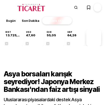
Bugün
Son Dakika
Finans
EKSTRA
BIST
USD
EUR
GBP
13.725,19
47,60
55,05
64,26
PİYASA
VERİLERİ
+0,16%
+0,06%
+0,07%
+0,25%
Finans
Asya borsaları karışık
seyrediyor! Japonya Merkez
Bankası'ndan faiz artışı sinyali
Uluslararası piyasalardaki destek Asya