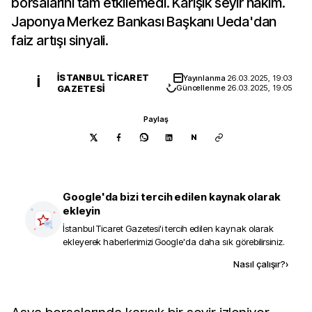
borsalarını tam etkilemedi. Karışık seyir hakim.
Japonya Merkez Bankası Başkanı Ueda'dan
faiz artışı sinyali.
İSTANBUL TICARET
Yayınlanma
26.03.2025, 19:03
İ
GAZETESI
Güncellenme
26.03.2025, 19:05
Paylaş
N
Google'da bizi tercih edilen kaynak olarak
ekleyin
İstanbul Ticaret Gazetesi
'i tercih edilen kaynak olarak
ekleyerek haberlerimizi Google'da daha sık görebilirsiniz.
Kaynak ekle
Nasıl çalışır?
›