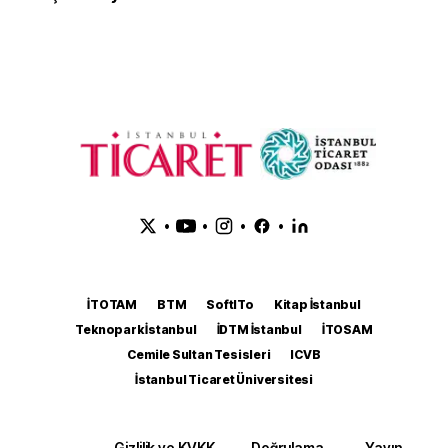
•
•
•
•
İTOTAM
BTM
SoftITo
Kitap İstanbul
Teknopark İstanbul
İDTM İstanbul
İTOSAM
Cemile Sultan Tesisleri
ICVB
İstanbul Ticaret Üniversitesi
Gizlilik ve KVKK
Doğrulama
Yayın