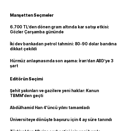
Manşetten Seçmeler
6.700 TL’den dönen gram altında kar satışı etkisi:
Gözler Çarşamba gününde
İki dev bankadan petrol tahmini: 80-90 dolar bandına
dikkat çekildi
Hürmüz anlaşmasında son aşama: İran’dan ABD’ye 3
şart
Editörün Seçimi
Şehit yakınları ve gazilere yeni haklar: Kanun
TBMM'den geçti
Abdülhamid Han 4'üncü yılını tamamladı
Üniversiteye dönüşte başvuru için 4 ay süre tanındı