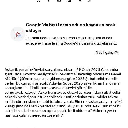
N
Google'da bizi tercih edilen kaynak olarak
ekleyin
İstanbul Ticaret Gazetesi
'i tercih edilen kaynak olarak
ekleyerek haberlerimizi Google'da daha sık görebilirsiniz.
Kaynak ekle
Nasıl çalışır?
›
Askerlik yerleri e-Devlet sorgulama ekranı, 29 Ocak 2025 Çarşamba
günü sık sık kontrol ediliyor. Milli Savunma Bakanlığı Askeralma Genel
Müdürlüğü'nden yapılan açıklamaya göre 2025 Şubat celbi askerlik
yerleri bugün açıklanacak. Adaylar Şubat 2025 askerlik sınıflandırma
sonuçlarını T.C kimlik numarası ve e-Devlet şifresi ile
sorgulayabilecekler. Askerliğim e-devlet sayfası üzerinden şubat celbi
askerlik yerleri görüntülenebilecek. Sınıflandırılan yükümlüler tekrar
sınıflandırma işlemine tabi tutulmayacak. Binlerce asker adayının gözü
kulağı şimdi 'Askerlik yerleri açıklandı' duyurusunda. Peki, şubat celbi
askerlik yerleri ne zaman açıklanacak, belli oldu mu? Askerlik yerleri
nasıl sorgulanır, nereden öğrenilir?