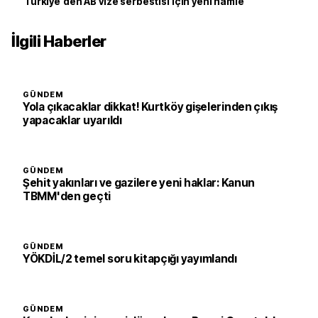
Türkiye'den AB vize serbestisi için yeni hamle
İlgili Haberler
GÜNDEM
Yola çıkacaklar dikkat! Kurtköy gişelerinden çıkış
yapacaklar uyarıldı
GÜNDEM
Şehit yakınları ve gazilere yeni haklar: Kanun
TBMM'den geçti
GÜNDEM
YÖKDİL/2 temel soru kitapçığı yayımlandı
GÜNDEM