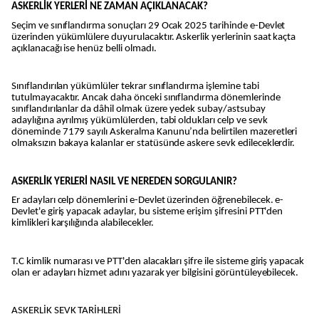
ASKERLİK YERLERİ NE ZAMAN AÇIKLANACAK?
Seçim ve sınıflandırma sonuçları 29 Ocak 2025 tarihinde e-Devlet
üzerinden yükümlülere duyurulacaktır. Askerlik yerlerinin saat kaçta
açıklanacağı ise henüz belli olmadı.
Sınıflandırılan yükümlüler tekrar sınıflandırma işlemine tabi
tutulmayacaktır. Ancak daha önceki sınıflandırma dönemlerinde
sınıflandırılanlar da dâhil olmak üzere yedek subay/astsubay
adaylığına ayrılmış yükümlülerden, tabi oldukları celp ve sevk
döneminde 7179 sayılı Askeralma Kanunu’nda belirtilen mazeretleri
olmaksızın bakaya kalanlar er statüsünde askere sevk edileceklerdir.
ASKERLİK YERLERİ NASIL VE NEREDEN SORGULANIR?
Er adayları celp dönemlerini e-Devlet üzerinden öğrenebilecek. e-
Devlet'e giriş yapacak adaylar, bu sisteme erişim şifresini PTT'den
kimlikleri karşılığında alabilecekler.
T.C kimlik numarası ve PTT'den alacakları şifre ile sisteme giriş yapacak
olan er adayları hizmet adını yazarak yer bilgisini görüntüleyebilecek.
ASKERLİK SEVK TARİHLERİ