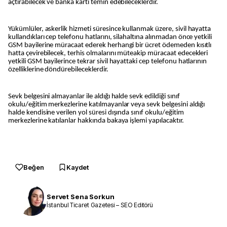
açtırabilecek ve banka kartı temin edebileceklerdir.
Yükümlüler, askerlik hizmeti süresince kullanmak üzere, sivil hayatta
kullandıkları cep telefonu hatlarını, silahaltına alınmadan önce yetkili
GSM bayilerine müracaat ederek herhangi bir ücret ödemeden kısıtlı
hatta çevirebilecek, terhis olmalarını müteakip müracaat edecekleri
yetkili GSM bayilerince tekrar sivil hayattaki cep telefonu hatlarının
özelliklerine döndürebileceklerdir.
Sevk belgesini almayanlar ile aldığı halde sevk edildiği sınıf
okulu/eğitim merkezlerine katılmayanlar veya sevk belgesini aldığı
halde kendisine verilen yol süresi dışında sınıf okulu/eğitim
merkezlerine katılanlar hakkında bakaya işlemi yapılacaktır.
Beğen
Kaydet
Servet Sena Sorkun
İstanbul Ticaret Gazetesi – SEO Editörü