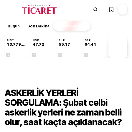
Bugün
Son Dakika
Finans
EKSTRA
BIST
USD
EUR
GBP
13.779,39
47,72
55,17
64,44
PİYASA
VERİLERİ
-0,14%
+0,02%
-0,03%
+0,04%
Gündem
ASKERLİK YERLERİ
SORGULAMA: Şubat celbi
askerlik yerleri ne zaman belli
olur, saat kaçta açıklanacak?