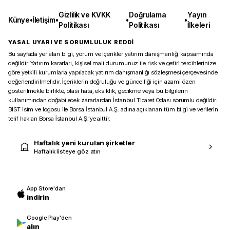
Gizlilik ve KVKK
Doğrulama
Yayın
Künye
•
İletişim
•
•
•
Politikası
Politikası
İlkeleri
YASAL UYARI VE SORUMLULUK REDDİ
Bu sayfada yer alan bilgi, yorum ve içerikler yatırım danışmanlığı kapsamında
değildir. Yatırım kararları, kişisel mali durumunuz ile risk ve getiri tercihlerinize
göre yetkili kurumlarla yapılacak yatırım danışmanlığı sözleşmesi çerçevesinde
değerlendirilmelidir. İçeriklerin doğruluğu ve güncelliği için azami özen
gösterilmekle birlikte, olası hata, eksiklik, gecikme veya bu bilgilerin
kullanımından doğabilecek zararlardan İstanbul Ticaret Odası sorumlu değildir.
BIST isim ve logosu ile Borsa İstanbul A.Ş. adına açıklanan tüm bilgi ve verilerin
telif hakları Borsa İstanbul A.Ş.’ye aittir.
Haftalık yeni kurulan şirketler
Haftalık listeye göz atın
App Store'dan
indirin
Google Play'den
alın