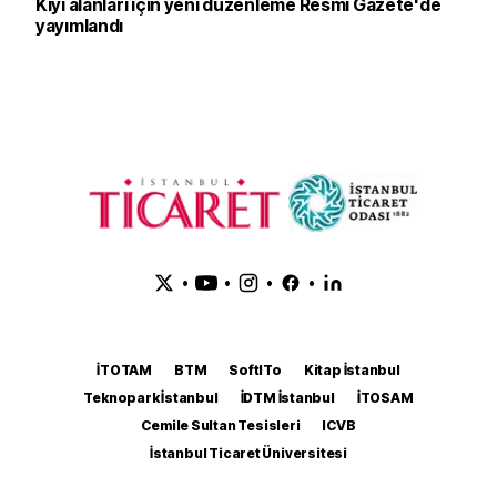
Kıyı alanları için yeni düzenleme Resmi Gazete'de
yayımlandı
•
•
•
•
İTOTAM
BTM
SoftITo
Kitap İstanbul
Teknopark İstanbul
İDTM İstanbul
İTOSAM
Cemile Sultan Tesisleri
ICVB
İstanbul Ticaret Üniversitesi