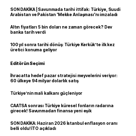
SON DAKİKA | Savunmada tarihi ittifak: Türkiye, Suudi
Arabistan ve Pakistan 'Mekke Anlaşması'nı imzaladı
Altın fiyatları 5 bin doları ne zaman görecek? Dev
banka tarih verdi
100 yıl sonra tarihi dönüş: Türkiye Kerkük’te ilk kez
üretici konuma geliyor
Editörün Seçimi
İhracatta hedef pazar stratejisi meyvelerini veriyor:
60 ülkeye 94 milyar dolarlık satış
Türkiye’nin mali kalkanı güçleniyor
CAATSA sonrası Türkiye küresel fonların radarına
girecek! Savunmadan finansa yeni eşik
SON DAKİKA: Haziran 2026 İstanbul enflasyon oranı
belli oldu! İTO açıkladı