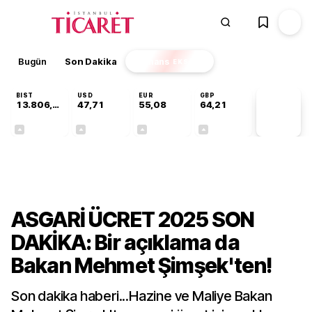
Bugün
Son Dakika
Finans
EKSTRA
BIST
USD
EUR
GBP
13.806,14
47,71
55,08
64,21
PİYASA
VERİLERİ
+0,05%
+0,17%
+0,12%
+0,06%
Ekonomi
ASGARİ ÜCRET 2025 SON
DAKİKA: Bir açıklama da
Bakan Mehmet Şimşek'ten!
Son dakika haberi...Hazine ve Maliye Bakan