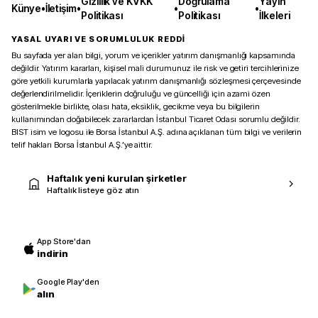
Gizlilik ve KVKK
Doğrulama
Yayın
Künye
•
İletişim
•
•
•
Politikası
Politikası
İlkeleri
YASAL UYARI VE SORUMLULUK REDDİ
Bu sayfada yer alan bilgi, yorum ve içerikler yatırım danışmanlığı kapsamında
değildir. Yatırım kararları, kişisel mali durumunuz ile risk ve getiri tercihlerinize
göre yetkili kurumlarla yapılacak yatırım danışmanlığı sözleşmesi çerçevesinde
değerlendirilmelidir. İçeriklerin doğruluğu ve güncelliği için azami özen
gösterilmekle birlikte, olası hata, eksiklik, gecikme veya bu bilgilerin
kullanımından doğabilecek zararlardan İstanbul Ticaret Odası sorumlu değildir.
BIST isim ve logosu ile Borsa İstanbul A.Ş. adına açıklanan tüm bilgi ve verilerin
telif hakları Borsa İstanbul A.Ş.’ye aittir.
Haftalık yeni kurulan şirketler
Haftalık listeye göz atın
App Store'dan
indirin
Google Play'den
alın