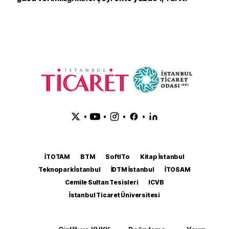
•
•
•
•
İTOTAM
BTM
SoftITo
Kitap İstanbul
Teknopark İstanbul
İDTM İstanbul
İTOSAM
Cemile Sultan Tesisleri
ICVB
İstanbul Ticaret Üniversitesi