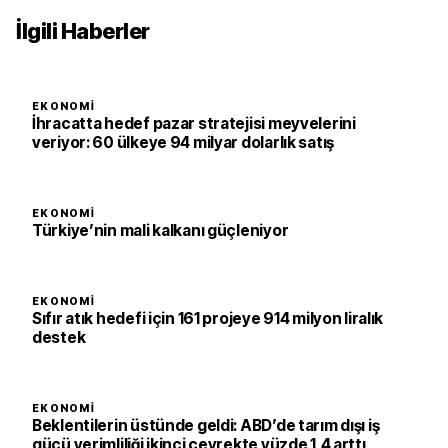
İlgili Haberler
EKONOMI
İhracatta hedef pazar stratejisi meyvelerini
veriyor: 60 ülkeye 94 milyar dolarlık satış
EKONOMI
Türkiye’nin mali kalkanı güçleniyor
EKONOMI
Sıfır atık hedefi için 161 projeye 914 milyon liralık
destek
EKONOMI
Beklentilerin üstünde geldi: ABD’de tarım dışı iş
gücü verimliliği ikinci çeyrekte yüzde 1,4 arttı