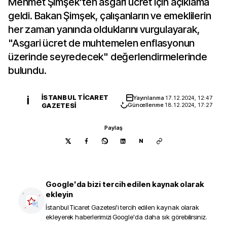
Mehmet Şimşek'ten asgari ücret için açıklama
geldi. Bakan Şimşek, çalışanların ve emeklilerin
her zaman yanında olduklarını vurgulayarak,
"Asgari ücret de muhtemelen enflasyonun
üzerinde seyredecek" değerlendirmelerinde
bulundu.
İSTANBUL TICARET
Yayınlanma
17.12.2024, 12:47
İ
GAZETESI
Güncellenme
18.12.2024, 17:27
Paylaş
N
Google'da bizi tercih edilen kaynak olarak
ekleyin
İstanbul Ticaret Gazetesi
'i tercih edilen kaynak olarak
ekleyerek haberlerimizi Google'da daha sık görebilirsiniz.