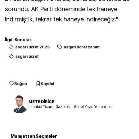
sorundu. AK Parti döneminde tek haneye
indirmiştik, tekrar tek haneye indireceğiz."
İlgili Konular:
asgari ücret 2025
asgari ücret zammı
asgari ücret
Beğen
Kaydet
METE DİRİCE
İstanbul Ticaret Gazetesi – Genel Yayın Yönetmeni
Manşetten Seçmeler