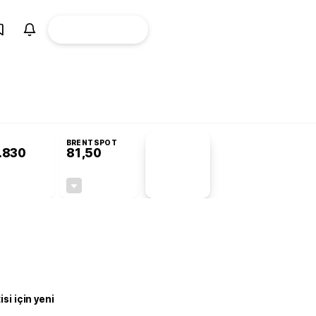
ÜYE
CANLI BORSA
Girişi
BRENTSPOT
.830
81,50
PİYASA
VERİLERİ
-0,19%
-1,55%
+0,00
-1,28
si için yeni