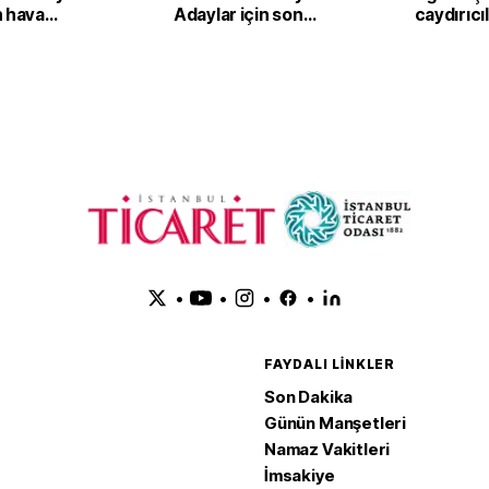
n hava
Adaylar için son
caydırıcılı
u açıkladı!
saatler
•
•
•
•
FAYDALI LINKLER
Son Dakika
Günün Manşetleri
Namaz Vakitleri
İmsakiye