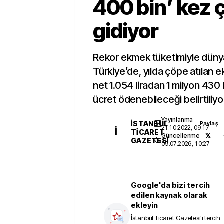
400 bin’ kez 
gidiyor
Rekor ekmek tüketimiyle düny
Türkiye’de, yılda çöpe atılan e
net 1.054 liradan 1 milyon 430 
ücret ödenebileceği belirtiliyo
Yayınlanma
İSTANBUL
Paylaş
21.10.2022, 09:17
İ
TICARET
Güncellenme
GAZETESI
09.07.2026, 10:27
Google'da bizi tercih
edilen kaynak olarak
ekleyin
İstanbul Ticaret Gazetesi
'i tercih