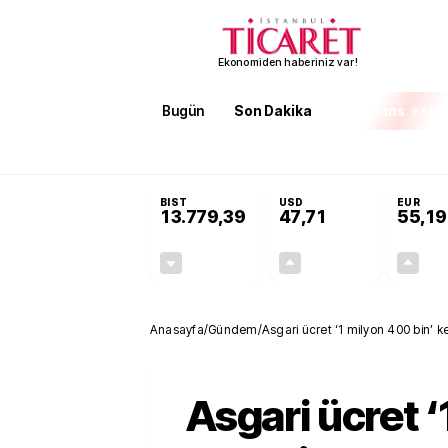
Ekonomiden haberiniz var!
Bugün
Son Dakika
Finans
EKST
SON DAKİKA
Öğrenci affı ve ek sınav hakkı 
BIST
USD
EUR
13.779,39
47,71
55,19
-0,14%
+0,18%
-19,42
0,09
Anasayfa
/
Gündem
/
Asgari ücret ‘1 milyon 400 bin’ k
Asgari ücret ‘