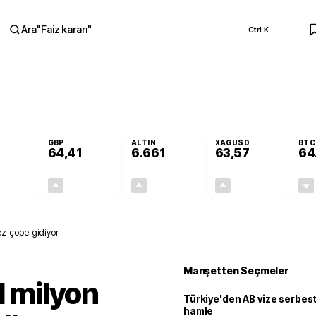
Ara
"
Faiz kararı
"
Ctrl K
RA
Resmi Gazete'de!
Öğrenci affı ve ek sınav hakkı Resmi Gazete'de!
GBP
ALTIN
XAGUSD
BTC
64,41
6.661
63,57
64
+0,32%
+0,38%
+2,59%
+3,37%
0,18
0,24
167,96
2,07
ez çöpe gidiyor
Manşetten Seçmeler
1 milyon
Türkiye'den AB vize serbesti
hamle