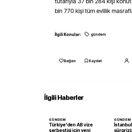
tutarıyla 37 bin 284 kişi konut
bin 770 kişi tüm evlilik masrafla
İlgili Konular:
gündem
Beğen
Kaydet
İlgili Haberler
GÜNDEM
GÜNDEM
Türkiye'den AB vize
İstanbul
serbestisi için yeni
sürprizi