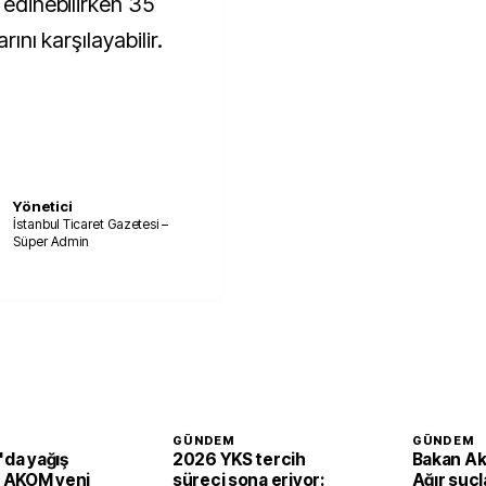
 edinebilirken 35
rını karşılayabilir.
Yönetici
İstanbul Ticaret Gazetesi –
Süper Admin
GÜNDEM
GÜNDEM
'da yağış
2026 YKS tercih
Bakan Ak
: AKOM yeni
süreci sona eriyor:
Ağır suç