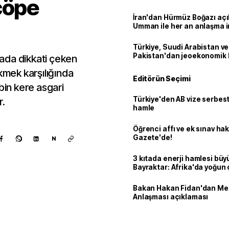
çöpe
İran'dan Hürmüz Boğazı açı
Umman ile her an anlaşma i
Türkiye, Suudi Arabistan ve
Pakistan'dan jeoekonomik
ada dikkati çeken
kmek karşılığında
Editörün Seçimi
bin kere asgari
Türkiye'den AB vize serbesti
r.
hamle
Öğrenci affı ve ek sınav ha
Gazete'de!
N
3 kıtada enerji hamlesi büy
Bayraktar: Afrika'da yoğun 
Bakan Hakan Fidan'dan Me
Anlaşması açıklaması
Kaynak ekle