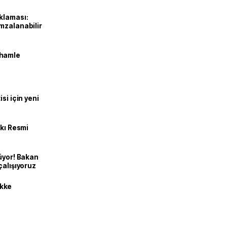
klaması:
mzalanabilir
 hamle
si için yeni
kkı Resmi
üyor! Bakan
çalışıyoruz
kke