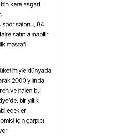
 bin kere asgari
.
54 spor salonu, 84
ire satın alınabilir
lik masrafı
 tüketimiyle dünyada
arak 2000 yılında
iren ve halen bu
e’de, bir yıllık
abilecekler
misi için çarpıcı
yor