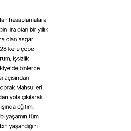
pılan hesaplamalara
 lira olan bir yıllık
ira olan asgari
 28 kere çöpe
um, işsizlik
kiye’de binlerce
ı açısından
Toprak Mahsulleri
dan yola çıkılarak
ışında eğitim,
 gibi yaşamın tüm
bın yaşandığını