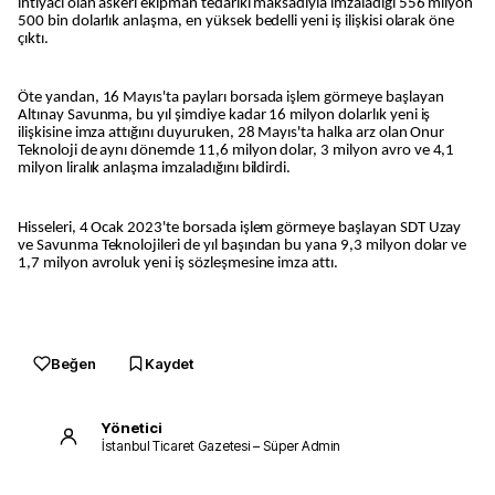
ihtiyacı olan askeri ekipman tedariki maksadıyla imzaladığı 556 milyon
500 bin dolarlık anlaşma, en yüksek bedelli yeni iş ilişkisi olarak öne
çıktı.
Öte yandan, 16 Mayıs'ta payları borsada işlem görmeye başlayan
Altınay Savunma, bu yıl şimdiye kadar 16 milyon dolarlık yeni iş
ilişkisine imza attığını duyuruken, 28 Mayıs'ta halka arz olan Onur
Teknoloji de aynı dönemde 11,6 milyon dolar, 3 milyon avro ve 4,1
milyon liralık anlaşma imzaladığını bildirdi.
Hisseleri, 4 Ocak 2023'te borsada işlem görmeye başlayan SDT Uzay
ve Savunma Teknolojileri de yıl başından bu yana 9,3 milyon dolar ve
1,7 milyon avroluk yeni iş sözleşmesine imza attı.
Beğen
Kaydet
Yönetici
İstanbul Ticaret Gazetesi – Süper Admin