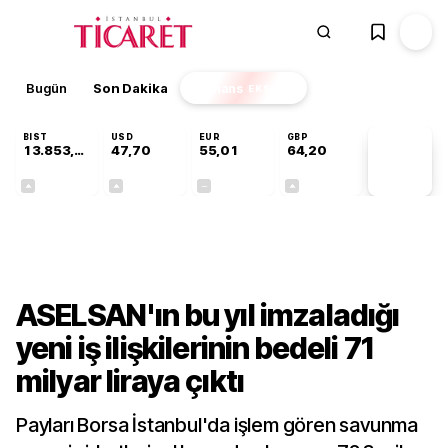
Bugün
Son Dakika
Finans
EKSTRA
BIST
USD
EUR
GBP
13.853,69
47,70
55,01
64,20
PİYASA
VERİLERİ
+0,40%
+0,17%
+0,00%
+0,05%
Teknoloji
ASELSAN'ın bu yıl imzaladığı
yeni iş ilişkilerinin bedeli 71
milyar liraya çıktı
Payları Borsa İstanbul'da işlem gören savunma