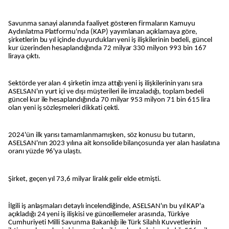
Savunma sanayi alanında faaliyet gösteren firmaların Kamuyu
Aydınlatma Platformu'nda (KAP) yayımlanan açıklamaya göre,
şirketlerin bu yıl içinde duyurdukları yeni iş ilişkilerinin bedeli, güncel
kur üzerinden hesaplandığında 72 milyar 330 milyon 993 bin 167
liraya çıktı.
Sektörde yer alan 4 şirketin imza attığı yeni iş ilişkilerinin yanı sıra
ASELSAN'ın yurt içi ve dışı müşterileri ile imzaladığı, toplam bedeli
güncel kur ile hesaplandığında 70 milyar 953 milyon 71 bin 615 lira
olan yeni iş sözleşmeleri dikkati çekti.
2024'ün ilk yarısı tamamlanmamışken, söz konusu bu tutarın,
ASELSAN'nın 2023 yılına ait konsolide bilançosunda yer alan hasılatına
oranı yüzde 96'ya ulaştı.
Şirket, geçen yıl 73,6 milyar liralık gelir elde etmişti.
İlgili iş anlaşmaları detaylı incelendiğinde, ASELSAN'ın bu yıl KAP'a
açıkladığı 24 yeni iş ilişkisi ve güncellemeler arasında, Türkiye
Cumhuriyeti Milli Savunma Bakanlığı ile Türk Silahlı Kuvvetlerinin