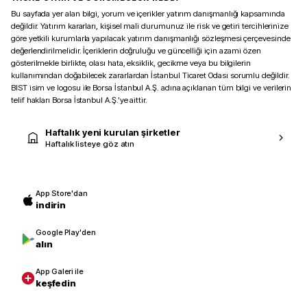
Bu sayfada yer alan bilgi, yorum ve içerikler yatırım danışmanlığı kapsamında
değildir. Yatırım kararları, kişisel mali durumunuz ile risk ve getiri tercihlerinize
göre yetkili kurumlarla yapılacak yatırım danışmanlığı sözleşmesi çerçevesinde
değerlendirilmelidir. İçeriklerin doğruluğu ve güncelliği için azami özen
gösterilmekle birlikte, olası hata, eksiklik, gecikme veya bu bilgilerin
kullanımından doğabilecek zararlardan İstanbul Ticaret Odası sorumlu değildir.
BIST isim ve logosu ile Borsa İstanbul A.Ş. adına açıklanan tüm bilgi ve verilerin
telif hakları Borsa İstanbul A.Ş.’ye aittir.
Haftalık yeni kurulan şirketler
Haftalık listeye göz atın
App Store'dan
indirin
Google Play'den
alın
App Galeri ile
keşfedin