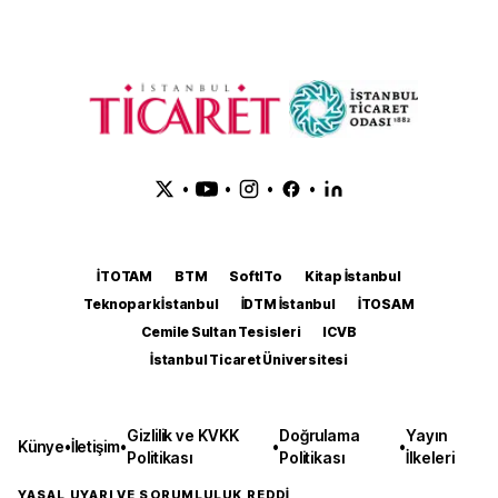
•
•
•
•
İTOTAM
BTM
SoftITo
Kitap İstanbul
Teknopark İstanbul
İDTM İstanbul
İTOSAM
Cemile Sultan Tesisleri
ICVB
İstanbul Ticaret Üniversitesi
Gizlilik ve KVKK
Doğrulama
Yayın
Künye
•
İletişim
•
•
•
Politikası
Politikası
İlkeleri
YASAL UYARI VE SORUMLULUK REDDİ