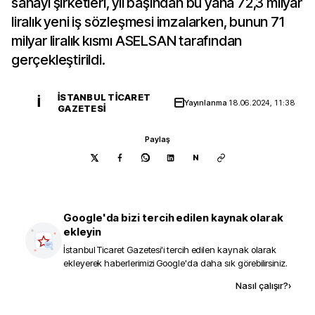
sanayi şirketleri, yıl başından bu yana 72,3 milyar
liralık yeni iş sözleşmesi imzalarken, bunun 71
milyar liralık kısmı ASELSAN tarafından
gerçekleştirildi.
İSTANBUL TICARET
İ
Yayınlanma
18.06.2024, 11:38
GAZETESI
Paylaş
N
Google'da bizi tercih edilen kaynak olarak
ekleyin
İstanbul Ticaret Gazetesi
'i tercih edilen kaynak olarak
ekleyerek haberlerimizi Google'da daha sık görebilirsiniz.
Kaynak ekle
Nasıl çalışır?
›