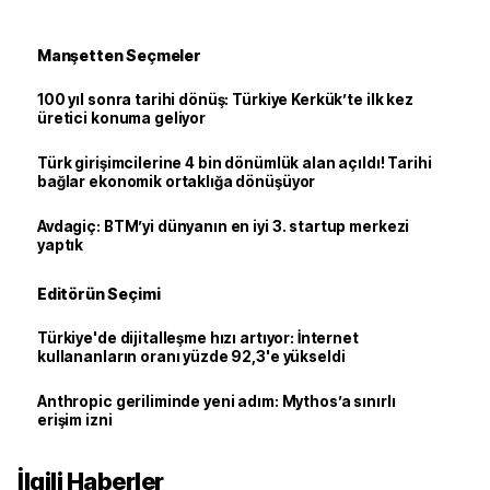
Manşetten Seçmeler
100 yıl sonra tarihi dönüş: Türkiye Kerkük’te ilk kez
üretici konuma geliyor
Türk girişimcilerine 4 bin dönümlük alan açıldı! Tarihi
bağlar ekonomik ortaklığa dönüşüyor
Avdagiç: BTM’yi dünyanın en iyi 3. startup merkezi
yaptık
Editörün Seçimi
Türkiye'de dijitalleşme hızı artıyor: İnternet
kullananların oranı yüzde 92,3'e yükseldi
Anthropic geriliminde yeni adım: Mythos’a sınırlı
erişim izni
İlgili Haberler