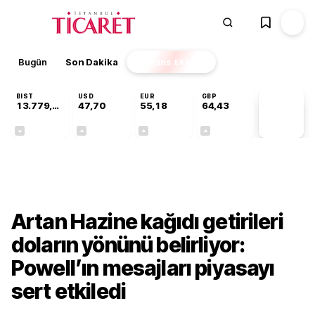
Bugün
Son Dakika
Finans
EKSTRA
BIST
USD
EUR
GBP
13.779,39
47,70
55,18
64,43
PİYASA
VERİLERİ
-0,14%
+0,15%
+0,31%
+0,40%
Finans
Artan Hazine kağıdı getirileri
doların yönünü belirliyor:
Powell’ın mesajları piyasayı
sert etkiledi