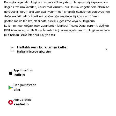
Bu sayfada yer alan bilgi, yorum ve içerikler yatırım danışmanlığı kapsamında
değildir. Yatırım kararları, kişisel mali durumunuz ile risk ve getiri tercihlerinize
göre yetkili kurumlarla yapılacak yatırım danışmanlığı sözleşmesi çerçevesinde
değerlendirilmelidir. İçeriklerin doğruluğu ve güncelliği için azami özen
gösterilmekle birlikte, olası hata, eksiklik, gecikme veya bu bilgilerin
kullanımından doğabilecek zararlardan İstanbul Ticaret Odası sorumlu değildir.
BIST isim ve logosu ile Borsa İstanbul A.Ş. adına açıklanan tüm bilgi ve verilerin
telif hakları Borsa İstanbul A.Ş.’ye aittir.
Haftalık yeni kurulan şirketler
Haftalık listeye göz atın
App Store'dan
indirin
Google Play'den
alın
App Galeri ile
keşfedin