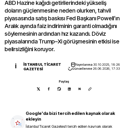
ABD Hazine kağıdı getirilerindeki yükseliş
doların güçlenmesine neden olurken, tahvil
piyasasında satış baskısı Fed Başkanı Powell’ın
Aralık ayında faiz indiriminin garanti olmadığını
söylemesinin ardından hız kazandı. Döviz
piyasalarında Trump–Xi görüşmesinin etkisi ise
belirsizliğini koruyor.
İSTANBUL TICARET
Yayınlanma
30.10.2025, 18:26
İ
GAZETESI
Güncellenme
26.06.2026, 17:33
Paylaş
N
Google'da bizi tercih edilen kaynak olarak
ekleyin
İstanbul Ticaret Gazetesi
'i tercih edilen kaynak olarak