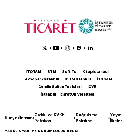
•
•
•
•
İTOTAM
BTM
SoftITo
Kitap İstanbul
Teknopark İstanbul
İDTM İstanbul
İTOSAM
Cemile Sultan Tesisleri
ICVB
İstanbul Ticaret Üniversitesi
Gizlilik ve KVKK
Doğrulama
Yayın
Künye
•
İletişim
•
•
•
Politikası
Politikası
İlkeleri
YASAL UYARI VE SORUMLULUK REDDİ