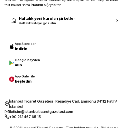
telif hakları Borsa İstanbul A.Ş.’ye aittir.
Haftalık yeni kurulan şirketler
Haftalık listeye göz atın
App Store'dan
indirin
Google Play'den
alın
App Galeri ile
keşfedin
İstanbul Ticaret Gazetesi · Reşadiye Cad. Eminönü 34112 Fatih/
İstanbul
iletisim@istanbulticaretgazetesi.com
+90 212 467 65 15
© 2026 İstanbul Ticaret Gazetesi · Tüm hakları saklıdır · Bir İstanbul