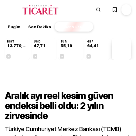
Bugün
Son Dakika
Finans
EKSTRA
BIST
USD
EUR
GBP
13.779,39
47,71
55,19
64,41
PİYASA
VERİLERİ
-0,14%
+0,18%
+0,32%
+0,38%
Ekonomi
Aralık ayı reel kesim güven
endeksi belli oldu: 2 yılın
zirvesinde
Türkiye Cumhuriyet Merkez Bankası (TCMB)