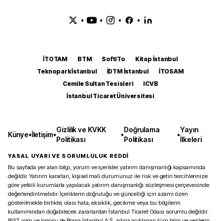
•
•
•
•
İTOTAM
BTM
SoftITo
Kitap İstanbul
Teknopark İstanbul
İDTM İstanbul
İTOSAM
Cemile Sultan Tesisleri
ICVB
İstanbul Ticaret Üniversitesi
Gizlilik ve KVKK
Doğrulama
Yayın
Künye
•
İletişim
•
•
•
Politikası
Politikası
İlkeleri
YASAL UYARI VE SORUMLULUK REDDİ
Bu sayfada yer alan bilgi, yorum ve içerikler yatırım danışmanlığı kapsamında
değildir. Yatırım kararları, kişisel mali durumunuz ile risk ve getiri tercihlerinize
göre yetkili kurumlarla yapılacak yatırım danışmanlığı sözleşmesi çerçevesinde
değerlendirilmelidir. İçeriklerin doğruluğu ve güncelliği için azami özen
gösterilmekle birlikte, olası hata, eksiklik, gecikme veya bu bilgilerin
kullanımından doğabilecek zararlardan İstanbul Ticaret Odası sorumlu değildir.
BIST isim ve logosu ile Borsa İstanbul A.Ş. adına açıklanan tüm bilgi ve verilerin