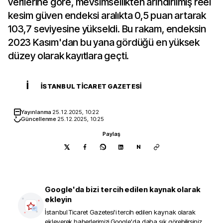
verilerine göre, mevsimsellikten arındırılmış reel
kesim güven endeksi aralıkta 0,5 puan artarak
103,7 seviyesine yükseldi. Bu rakam, endeksin
2023 Kasım'dan bu yana gördüğü en yüksek
düzey olarak kayıtlara geçti.
İ
İSTANBUL TICARET GAZETESI
Yayınlanma
25.12.2025, 10:22
Güncellenme
25.12.2025, 10:25
Paylaş
N
Google'da bizi tercih edilen kaynak olarak
ekleyin
İstanbul Ticaret Gazetesi
'i tercih edilen kaynak olarak
ekleyerek haberlerimizi Google'da daha sık görebilirsiniz.