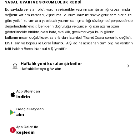
YASAL UYARI VE SORUMLULUK REDDİ
Bu sayfada yer alan bilgi, yorum ve içerikler yatırım danışmanlığı kapsamında
değildir. Yatırım kararları, kişisel mali durumunuz ile risk ve getiri tercihlerinize
göre yetkili kurumlarla yapılacak yatırım danışmanlığı sözleşmesi çerçevesinde
değerlendirilmelidir. İçeriklerin doğruluğu ve güncelliği için azami özen
gösterilmekle birlikte, olası hata, eksiklik, gecikme veya bu bilgilerin
kullanımından doğabilecek zararlardan İstanbul Ticaret Odası sorumlu değildir.
BIST isim ve logosu ile Borsa İstanbul A.Ş. adına açıklanan tüm bilgi ve verilerin
telif hakları Borsa İstanbul A.Ş.’ye aittir.
Haftalık yeni kurulan şirketler
Haftalık listeye göz atın
App Store'dan
indirin
Google Play'den
alın
App Galeri ile
keşfedin