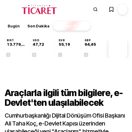
Bugün
Son Dakika
Finans
EKSTRA
BIST
USD
EUR
GBP
13.779,39
47,72
55,19
64,45
PİYASA
VERİLERİ
-0,14%
+0,02%
+0,00%
+0,06%
Gündem
Araçlarla ilgili tüm bilgilere, e-
Devlet'ten ulaşılabilecek
Cumhurbaşkanlığı Dijital Dönüşüm Ofisi Başkanı
Ali Taha Koç, e-Devlet Kapısı üzerinden
ulaşabileceği yeni "Araçlarım" hizmetiyle