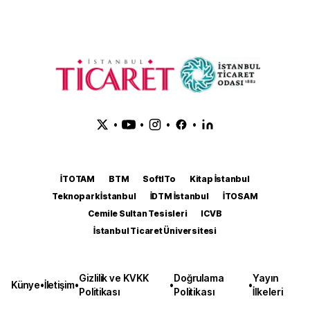
•
•
•
•
İTOTAM
BTM
SoftITo
Kitap İstanbul
Teknopark İstanbul
İDTM İstanbul
İTOSAM
Cemile Sultan Tesisleri
ICVB
İstanbul Ticaret Üniversitesi
Gizlilik ve KVKK
Doğrulama
Yayın
Künye
•
İletişim
•
•
•
Politikası
Politikası
İlkeleri