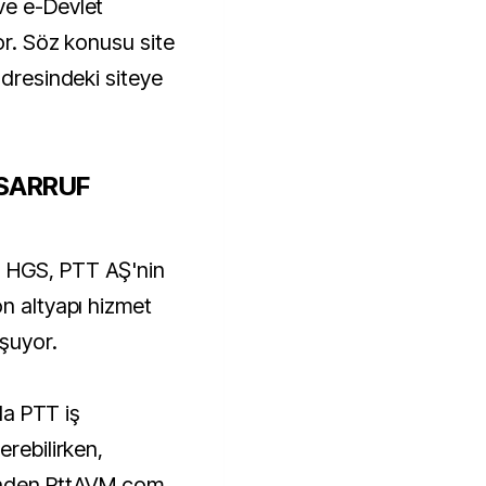
ve e-Devlet
yor. Söz konusu site
adresindeki siteye
ASARRUF
 HGS, PTT AŞ'nin
on altyapı hizmet
uşuyor.
yla PTT iş
erebilirken,
rinden PttAVM.com