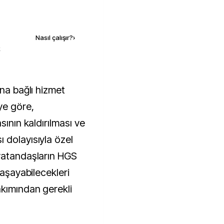
Kaynak ekle
Nasıl çalışır?
›
k
ye göre,
sının kaldırılması ve
 dolayısıyla özel
 vatandaşların HGS
yaşayabilecekleri
akımından gerekli