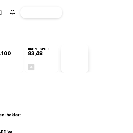
ÜYE
CANLI BORSA
Girişi
BRENTSPOT
.100
83,48
PİYASA
VERİLERİ
+0,43%
+2,43%
+0,00
1,98
eni haklar:
ABD'ye