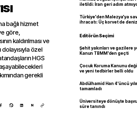
ısı
iletildi: İran geri adım atmıy
Türkiye'den Malezya'ya s
ihracatı: Üç korvet de denize
na bağlı hizmet
ye göre,
Editörün Seçimi
ının kaldırılması ve
Şehit yakınları ve gazilere y
dolayısıyla özel
Kanun TBMM'den geçti
vatandaşların HGS
yaşayabilecekleri
Çocuk Koruma Kanunu değiş
ve yeni tedbirler belli oldu
akımından gerekli
Abdülhamid Han 4'üncü yılı
tamamladı
Üniversiteye dönüşte başvur
N
süre tanındı