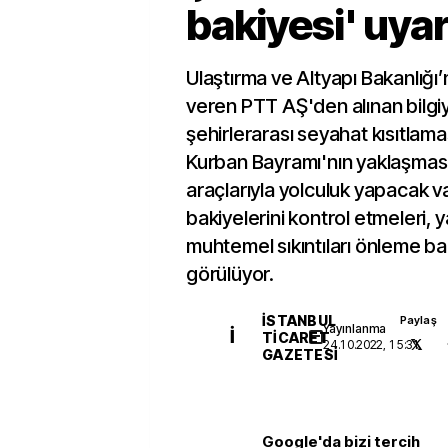
bakiyesi' uyar
Ulaştırma ve Altyapı Bakanlığı’
veren PTT AŞ'den alınan bilgi
şehirlerarası seyahat kısıtlamas
Kurban Bayramı'nın yaklaşması 
araçlarıyla yolculuk yapacak 
bakiyelerini kontrol etmeleri, 
muhtemel sıkıntıları önleme b
görülüyor.
İSTANBUL
Paylaş
Yayınlanma
İ
TICARET
24.10.2022, 15:31
GAZETESI
Google'da bizi tercih