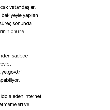
acak vatandaşlar,
 bakiyeyle yapılan
l süreç sonunda
rının önüne
rinden sadece
evlet
iye.gov.tr"
abiliyor.
 iddia eden internet
r etmemeleri ve