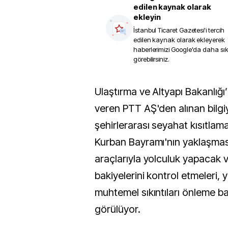
edilen kaynak olarak
ekleyin
İstanbul Ticaret Gazetesi
'i tercih
edilen kaynak olarak ekleyerek
haberlerimizi Google'da daha sı
görebilirsiniz.
Ulaştırma ve Altyapı Bakanlığı’na bağlı hizmet
veren PTT AŞ'den alınan bilgi
şehirlerarası seyahat kısıtlama
Kurban Bayramı'nın yaklaşması
araçlarıyla yolculuk yapacak
bakiyelerini kontrol etmeleri, 
muhtemel sıkıntıları önleme b
görülüyor.