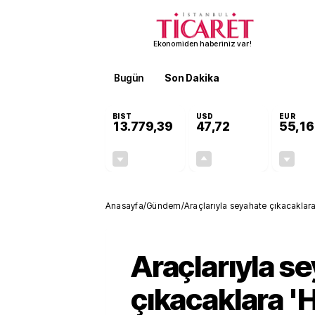
Ekonomiden haberiniz var!
Bugün
Son Dakika
Finans
EKST
BIST
USD
EUR
13.779,39
47,72
55,16
-0,14%
+0,01%
-19,42
0,00
Anasayfa
/
Gündem
/
Araçlarıyla seyahate çıkacaklara
Araçlarıyla s
çıkacaklara '