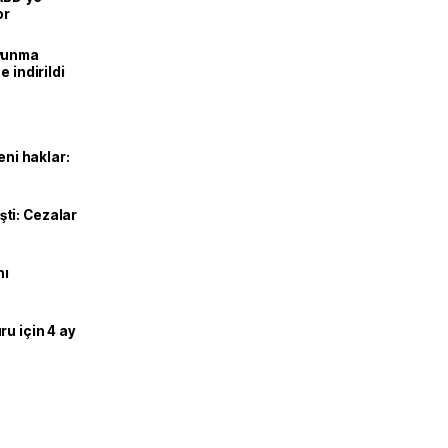
or
avunma
 indirildi
eni haklar:
ti: Cezalar
nı
u için 4 ay