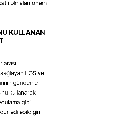
katli olmaları önem
UNU KULLANAN
T
r arası
k sağlayan HGS'ye
alarının gündeme
unu kullanarak
uygulama gibi
ur edilebildiğini