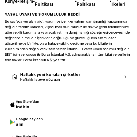
Künye
•
İletişim
•
•
•
Politikası
Politikası
İlkeleri
YASAL UYARI VE SORUMLULUK REDDİ
Bu sayfada yer alan bilgi, yorum ve içerikler yatırım danışmanlığı kapsamında
değildir. Yatırım kararları, kişisel mali durumunuz ile risk ve getiri tercihlerinize
göre yetkili kurumlarla yapılacak yatırım danışmanlığı sözleşmesi çerçevesinde
değerlendirilmelidir. İçeriklerin doğruluğu ve güncelliği için azami özen
gösterilmekle birlikte, olası hata, eksiklik, gecikme veya bu bilgilerin
kullanımından doğabilecek zararlardan İstanbul Ticaret Odası sorumlu değildir.
BIST isim ve logosu ile Borsa İstanbul A.Ş. adına açıklanan tüm bilgi ve verilerin
telif hakları Borsa İstanbul A.Ş.’ye aittir.
Haftalık yeni kurulan şirketler
Haftalık listeye göz atın
App Store'dan
indirin
Google Play'den
alın
App Galeri ile