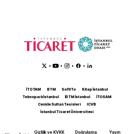
•
•
•
•
İTOTAM
BTM
SoftITo
Kitap İstanbul
Teknopark İstanbul
İDTM İstanbul
İTOSAM
Cemile Sultan Tesisleri
ICVB
İstanbul Ticaret Üniversitesi
Gizlilik ve KVKK
Doğrulama
Yayın