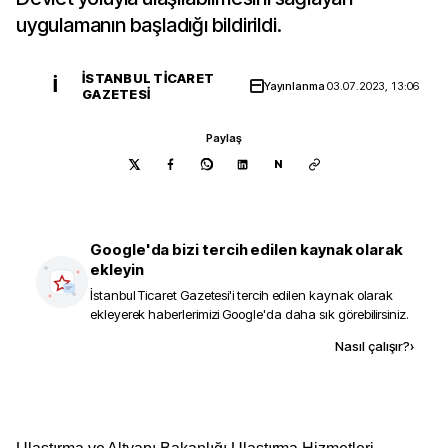
uygulamanın başladığı bildirildi.
İSTANBUL TICARET
İ
Yayınlanma
03.07.2023, 13:06
GAZETESI
Paylaş
N
Google'da bizi tercih edilen kaynak olarak
ekleyin
İstanbul Ticaret Gazetesi
'i tercih edilen kaynak olarak
ekleyerek haberlerimizi Google'da daha sık görebilirsiniz.
Kaynak ekle
Nasıl çalışır?
›