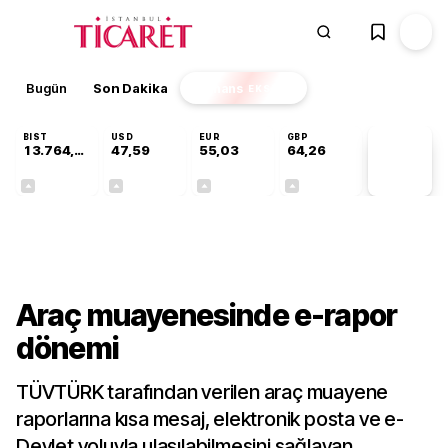
Bugün
Son Dakika
Finans
EKSTRA
BIST
USD
EUR
GBP
13.764,88
47,59
55,03
64,26
PİYASA
VERİLERİ
+0,45%
+0,06%
+0,04%
+0,25%
Sektörel
Araç muayenesinde e-rapor
dönemi
TÜVTÜRK tarafından verilen araç muayene
raporlarına kısa mesaj, elektronik posta ve e-
Devlet yoluyla ulaşılabilmesini sağlayan