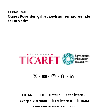
TEKNOLOJI
Güney Kore'den çift yüzeyli güneş hücresinde
rekor verim
•
•
•
•
İTOTAM
BTM
SoftITo
Kitap İstanbul
Teknopark İstanbul
İDTM İstanbul
İTOSAM
Cemile Sultan Tesisleri
ICVB