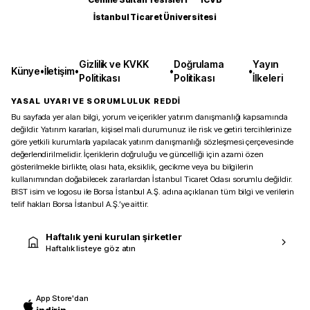
İstanbul Ticaret Üniversitesi
Gizlilik ve KVKK
Doğrulama
Yayın
Künye
•
İletişim
•
•
•
Politikası
Politikası
İlkeleri
YASAL UYARI VE SORUMLULUK REDDİ
Bu sayfada yer alan bilgi, yorum ve içerikler yatırım danışmanlığı kapsamında
değildir. Yatırım kararları, kişisel mali durumunuz ile risk ve getiri tercihlerinize
göre yetkili kurumlarla yapılacak yatırım danışmanlığı sözleşmesi çerçevesinde
değerlendirilmelidir. İçeriklerin doğruluğu ve güncelliği için azami özen
gösterilmekle birlikte, olası hata, eksiklik, gecikme veya bu bilgilerin
kullanımından doğabilecek zararlardan İstanbul Ticaret Odası sorumlu değildir.
BIST isim ve logosu ile Borsa İstanbul A.Ş. adına açıklanan tüm bilgi ve verilerin
telif hakları Borsa İstanbul A.Ş.’ye aittir.
Haftalık yeni kurulan şirketler
Haftalık listeye göz atın
App Store'dan