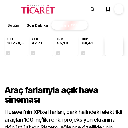
Bugün
Son Dakika
Finans
EKSTRA
BIST
USD
EUR
GBP
13.779,39
47,71
55,19
64,41
PİYASA
VERİLERİ
-0,14%
+0,18%
+0,32%
+0,38%
Teknoloji
Araç farlarıyla açık hava
sineması
Huawei’nin XPixel farları, park halindeki elektrikli
araçları 100 inç’lik renkli projeksiyon ekranına
dönüştürüyor. Sistem, eğlence özelliklerinin